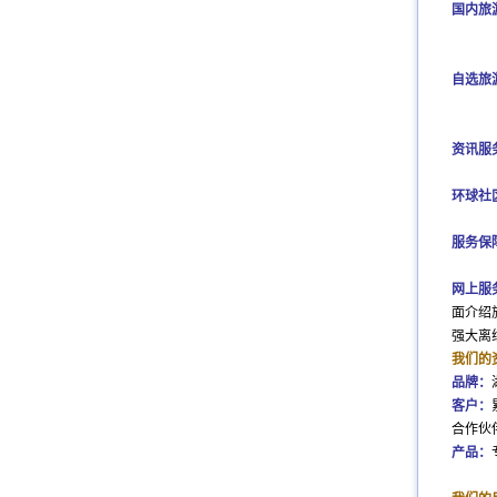
国内旅
自选旅
资讯服
环球社
服务保
网上服
面
介绍
强大离
我们的
品牌：
客户：
合作伙
产品：