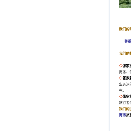
我们的
尊重传
我们的
◇
张家
商务、
◇
张家
业务涵
有。
◇
张家
旅行
者
我们的
商务
旅