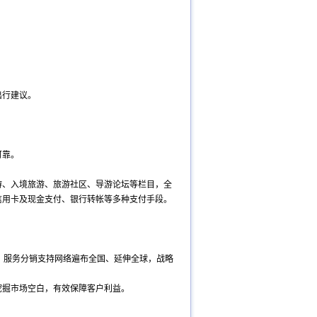
出行
建议
。
可靠。
游、入境旅游、旅游社区、
导游论坛
等栏目，全
信用卡及现金支付、银行转帐等多种支付手段。
。
，服务分销支持网络遍布全国、延伸全球，战略
挖掘市场空白，有效保障客户利益。