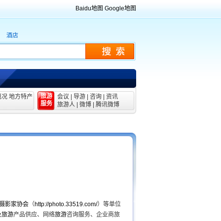
Baidu地图
Google地图
酒店
旅游
概况
地方特产
会议
|
导游
|
咨询
|
资讯
服务
旅游人
|
微博
|
腾讯微博
摄影家协会
（
http://photo.33519.com/
）等单位
及
旅游
产品供应、网络
旅游
咨询服务、企业商旅