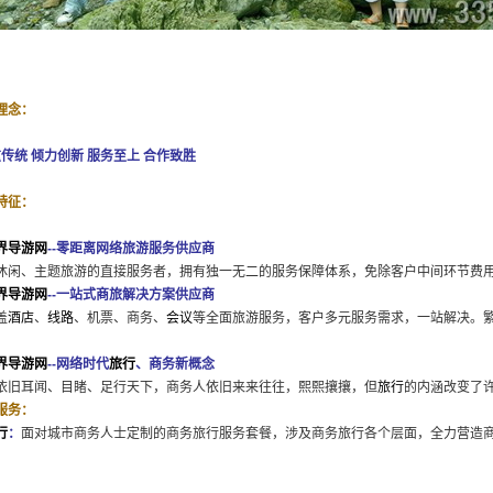
理念：
统 倾力创新 服务至上 合作致胜
特征：
界导游网
--零距离网络旅游服务供应商
休闲、主题旅游的直接服务者，拥有独一无二的服务保障体系，免除客户中间环节费
界导游网
--一站式商旅解决方案供应商
盖
酒店
、
线路
、机票、商务、
会议
等全面旅游服务，客户多元服务需求，一站解决。
界
导游网
--网络时代
旅行
、商务新概念
依旧耳闻、目睹、足行天下，商务人依旧来来往往，熙熙攘攘，但
旅行
的内涵改变了
服务：
行
：
面对城市商务人士定制的商务旅行服务套餐，涉及商务旅行各个层面，全力营造