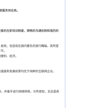
游服务供应商。
完善的在职培训制度，顺畅的沟通机制和强烈的
。故而，包括现在国内著名的旅行
网站
，其所提
环节。
到便利、经济。
展速度和发展前景均优于纯粹的互联网企业。
料，并着手进行网络转移。众所周知，无论是商
。