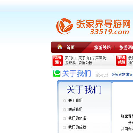
首页
旅游线路
旅游酒
风景
旅游
天门山
|
天子山
|
军声画院
散
图片
线路
金鞭溪
|
森里公园
独
张家界旅游导
关于我们
联系我们
张家界
我们的承诺
张
我们的成绩
共同合