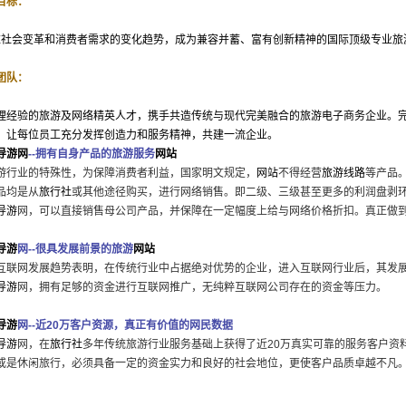
目标：
会变革和消费者需求的变化趋势，成为兼容并蓄、富有创新精神的国际顶级专业旅
团队：
理经验的旅游及网络精英人才，携手共造传统与现代完美融合的旅游电子商务企业。
，让每位员工充分发挥创造力和服务精神，共建一流企业。
导游网
--拥有自身产品的旅游服务
网站
游行业的特殊性，为保障消费者利益，国家明文规定，
网站
不得经营
旅游线路
等产品
品均是从
旅行社
或其他途径购买，进行网络销售。即二级、三级甚至更多的利润盘剥
导游
网，可以直接销售母公司产品，并保障在一定幅度上给与网络价格折扣。真正做
导游
网--很具发展前景的旅游
网站
互联网发展趋势表明，在传统行业中占据绝对优势的企业，进入互联网行业后，其发
导游
网，拥有足够的资金进行互联网推广，无纯粹互联网公司存在的资金等压力。
导游
网
--近20万客户资源，真正有价值的网民数据
导游
网，在
旅行社
多年传统旅游行业服务基础上获得了近20万真实可靠的服务客户资
或是休闲旅行，必须具备一定的资金实力和良好的社会地位，更使客户品质卓越不凡