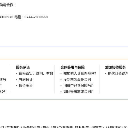
助与合作：
106970 电话：0744-2839668
服务承诺
合同签署与保险
旅游接待服务
价格真实、透明、有效
需加购人身意外险吗？
能代订长途
款吗
有房保证
没到前怎么签合同
付
低价承诺
团费中已含保险吗？
名好
如何签署旅游合同？