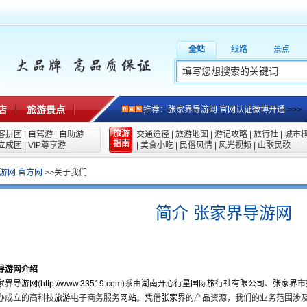
全站
线路
景点
店
旅游景点
推荐：张家界导游网 官网认证微博开通
>>>
旅游
客拼团
|
自驾游
|
自助游
交通途径
|
旅游地图
|
游记攻略
|
旅行社
|
城市
指南
立成团
|
VIP尊享游
|
美食小吃
|
民俗风情
|
风光视频
|
山歌民歌
游网 官方网
>>关于我们
简介 张家界导游网
导游网
介绍
家界导游网
(
http://www.33519.com
)系由
湖南开心行星国际旅行社有限公司
、
张家界
市
办成立的高科技
旅游
电子商务服务
网站
。凭借
张家界
的产品资源，我们的业务范围涉