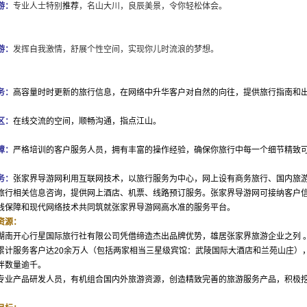
游：
专业人士特别
推荐
，名山大川，良辰美景，令你轻松体会。
游：
发挥自我激情，舒展个性空间，实现你儿时流浪的梦想。
务：
高容量时时更新的旅行信息，在网络中升华客户对自然的向往，提供旅行
指南
和
区：
在线交流的空间，顺畅沟通，指点江山。
障：
严格培训的客户服务人员，拥有丰富的操作经验，确保你旅行中每一个细节精致
务：
张家界
导游网
利用互联网技术，以旅行服务为中心，网上设有商务旅行、国内旅
旅行相关信息咨询，提供网上
酒店
、机票、
线路
预订
服务。
张家界
导游网
可接纳客户
线保障和现代网络技术共同筑就
张家界
导游网
高水准的服务平台。
资源：
湖南开心行星国际旅行社有限公司
凭借缔造杰出品牌优势，雄居
张家界旅游
企业之列 
累计服务客户达20余万人（包括两家相当三星级
宾馆
：武陵国际大
酒店
和兰苑山庄）
伴数量逾千。
专业产品研发人员，有机组合国内外旅游资源，创造精致完善的旅游服务产品，积极