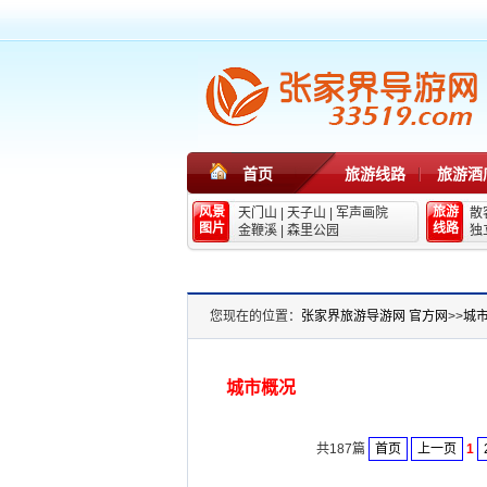
首页
旅游线路
旅游酒
风景
旅游
天门山
|
天子山
|
军声画院
散
图片
线路
金鞭溪
|
森里公园
独
您现在的位置：
张家界旅游导游网 官方网
>>
城
城市概况
共187篇
首页
上一页
1