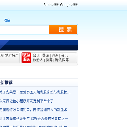
Baidu地图
Google地图
酒店
旅游
概况
地方特产
会议
|
导游
|
咨询
|
资讯
服务
旅游人
|
微博
|
腾讯微博
最新推荐
关于安莱曼：主营泰国天然乳胶床垫与乳胶枕…
张家界微信小程序开发定制平台来了
用魔诱特效鱼饵钓鱼，网传是湘西人的新蛊术
洪江古商城延续千年.绍兴班为最有名青楼之一