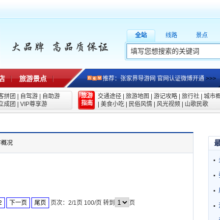
全站
线路
景点
店
旅游景点
推荐：张家界导游网 官网认证微博开通
>>>
旅游
客拼团
|
自驾游
|
自助游
交通途径
|
旅游地图
|
游记攻略
|
旅行社
|
城市
指南
立成团
|
VIP尊享游
|
美食小吃
|
民俗风情
|
风光视频
|
山歌民歌
市概况
2
下一页
尾页
页次：2/1页 100/页 转到
页