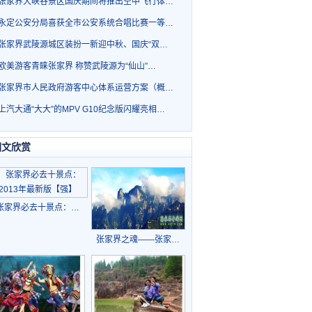
张家界大峡谷景区国庆期间将推出空中飞行体…
永定公安分局喜获全市公安系统合唱比赛一等…
张家界武陵源城区装扮一新迎中秋、国庆“双…
欧美游客青睐张家界 称赞武陵源为“仙山”…
张家界市人民政府游客中心体系运营方案（概…
上汽大通“大大”的MPV G10纪念版闪耀亮相…
图文欣赏
张家界必去十景点：…
张家界之魂——张家…