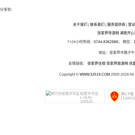
分享到：
关于我们
|
联系我们
|
服务提供商
|
营
张家界导游网 湖南开
7×24小时热线：
0744-8362888
； 微信：
地址：张家界市路子午
友情链接：
张家界住宿
张家界旅游网
凤
Copyright ©
WWW.33519.COM
2000-2026 Al
经营许可证
湘ICP备
L-HUN-
110063
100535