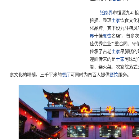
张家界
市恒源九斗粮
挖掘、整理
土家
饮食文化
化品牌。其下设九斗粮风
界
十佳
餐饮
名店”。曾多次
佳优秀企业”“重合同、守
传承了古老
土家
吊脚楼的
迎面传来的是
土家
阿妹动
肴、柴火菜。农家院落式
食文化的精髓。三千平米的
餐厅
可同时为四百人提供
餐饮
服务。