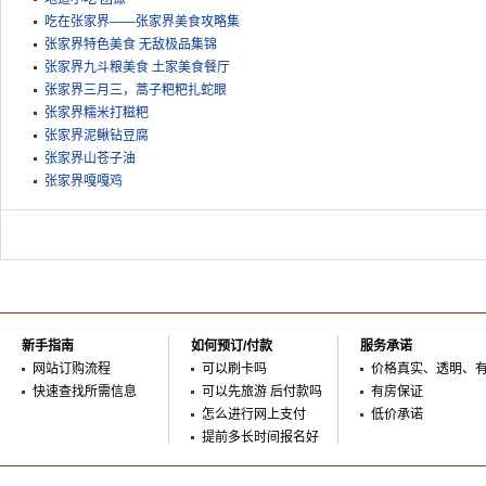
吃在张家界——张家界美食攻略集
张家界特色美食 无敌极品集锦
张家界九斗粮美食 土家美食餐厅
张家界三月三，蒿子粑粑扎蛇眼
张家界糯米打糍粑
张家界泥鳅钻豆腐
张家界山苍子油
张家界嘎嘎鸡
新手指南
如何预订/付款
服务承诺
网站订购流程
可以刷卡吗
价格真实、透明、
快速查找所需信息
可以先旅游 后付款吗
有房保证
怎么进行网上支付
低价承诺
提前多长时间报名好