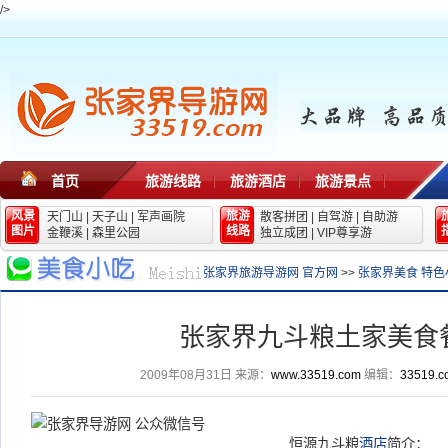
/>
首页
旅游线路
旅游酒店
旅游景点
风景
旅游
天门山
|
天子山
|
军声画院
散客拼团
|
自驾游
|
自助游
图片
线路
金鞭溪
|
森里公园
独立成团
|
VIP尊享游
张家界旅游导游网 官方网
>>
张家界美食 特色
张家界九斗粮土家美食
2009年08月31日
来源：
www.33519.com
编辑：
33519.c
恒源九斗粮
酒店
简介：