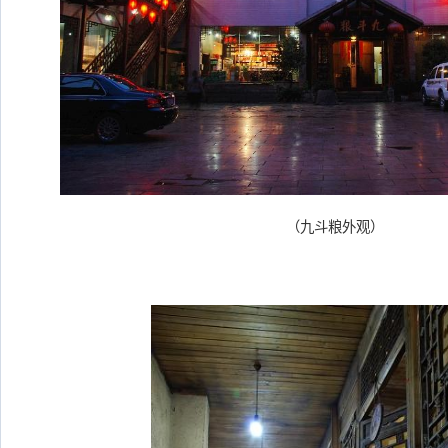
（九斗粮外观）