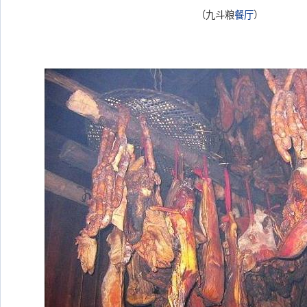
（九斗粮
餐厅
）