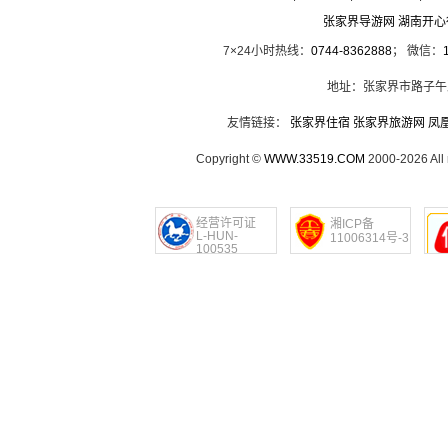
张家界导游网 湖南开
7×24小时热线：
0744-8362888
； 微信：
地址：张家界市路子午
友情链接：
张家界住宿
张家界旅游网
凤
Copyright ©
WWW.33519.COM
2000-2026 Al
经营许可证
湘ICP备
L-HUN-
11006314号-3
100535