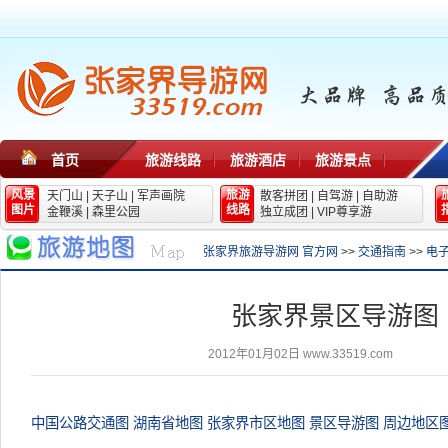
首页
旅游线路
旅游酒店
旅游景点
风景
旅游
天门山
|
天子山
|
军声画院
散客拼团
|
自驾游
|
自助游
图片
线路
金鞭溪
|
森里公园
独立成团
|
VIP尊享游
张家界旅游导游网 官方网
>>
交通指南
>>
电
张家界景区导游图
2012年01月02日
www.33519.com
中国公路交通图
湖南省地图
张家界市区地图
景区导游图
周边地区