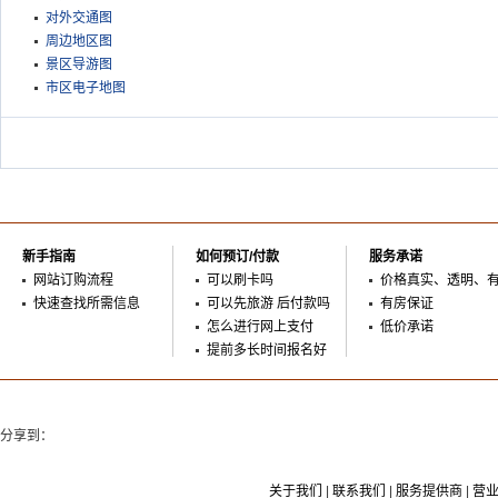
对外交通图
周边地区图
景区导游图
市区电子地图
新手指南
如何预订/付款
服务承诺
网站订购流程
可以刷卡吗
价格真实、透明、
快速查找所需信息
可以先旅游 后付款吗
有房保证
怎么进行网上支付
低价承诺
提前多长时间报名好
分享到：
关于我们
|
联系我们
|
服务提供商
|
营