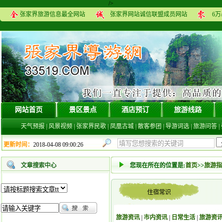
/>
张家界旅游信息最全网站
张家界网站诚信联盟成员网站
6
网站首页
景区景点
酒店预订
旅游线路
天气预报
|
风景视频
|
张家界民歌
|
凤凰古城
|
散客参团
|
导游词选
|
旅游问答
|
更新时间：
2018-04-08 09:00:26
文章搜索中心
您现在所在的位置是:
首页
>>
旅游指
住宿常识
旅游资讯
|
市内资讯
|
日常生活
|
旅游资