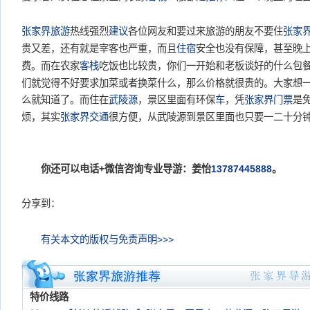
张家界旅游
热线强烈
建议
各位网友和要过来旅游的朋友不要住
张家
贵又差，还有就是宰客也严重，而且
住宿
安全也没有保障，甚至晚
费。而在农家
客栈
吃饭也比较贵，你们一开始和老板谈好的什么包
们就觉得不好要求加菜或者换菜什么，那么价格就很贵的。大家想
么就知道了。而住在
武陵源
，景区里面有环保
车
，凭
张家界门票
是
烦，其实
张家界
交通
很方便，从武陵源到景区里面也只要一二十分
你还可以电话+微信咨询专业导游：姜怡
13787445888
。
分享到：
有关本文的版权与免责声明>>>
特价线路