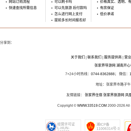
网站订购流程
可以刷卡吗
价格真实、透明、
快速查找所需信息
可以先旅游 后付款吗
有房保证
怎么进行网上支付
低价承诺
提前多长时间报名好
分享到：
关于我们
|
联系我们
|
服务提供商
|
营
张家界导游网 湖南开
7×24小时热线：
0744-8362888
； 微信：
地址：张家界市路子午
友情链接：
张家界住宿
张家界旅游网
凤
Copyright ©
WWW.33519.COM
2000-2026 Al
经营许可证
湘ICP备
L-HUN-
11006314号-3