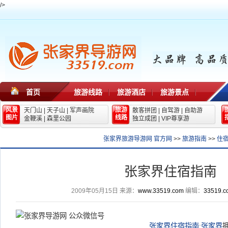
/>
首页
旅游线路
旅游酒店
旅游景点
风景
旅游
天门山
|
天子山
|
军声画院
散客拼团
|
自驾游
|
自助游
图片
线路
金鞭溪
|
森里公园
独立成团
|
VIP尊享游
张家界旅游导游网 官方网
>>
旅游指南
>>
住
张家界住宿指南
2009年05月15日
来源：
www.33519.com
编辑：
33519.c
张家界住宿
指南
:
张家界