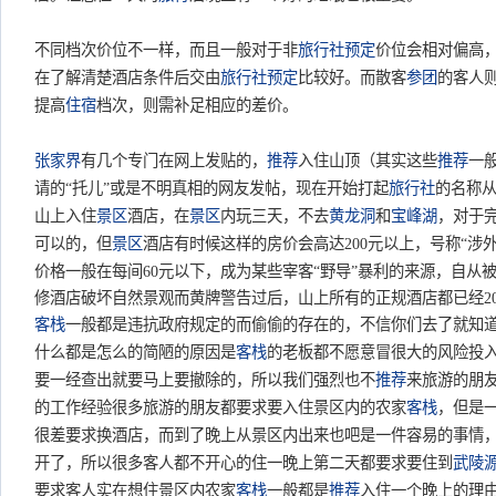
不同档次价位不一样，而且一般对于非
旅行社
预定
价位会相对偏高
在了解清楚酒店条件后交由
旅行社
预定
比较好。而散客
参团
的客人
提高
住宿
档次，则需补足相应的差价。
张家界
有几个专门在网上发贴的，
推荐
入住山顶（其实这些
推荐
一
请的“托儿”或是不明真相的网友发帖，现在开始打起
旅行社
的名称从
山上入住
景区
酒店，在
景区
内玩三天，不去
黄龙洞
和
宝峰湖
，对于
可以的，但
景区
酒店有时候这样的房价会高达200元以上，号称“涉
价格一般在每间60元以下，成为某些宰客“野导”暴利的来源，自从
修酒店破坏自然景观而黄牌警告过后，山上所有的正规酒店都已经20
客栈
一般都是违抗政府规定的而偷偷的存在的，不信你们去了就知
什么都是怎么的简陋的原因是
客栈
的老板都不愿意冒很大的风险投
要一经查出就要马上要撤除的，所以我们强烈也不
推荐
来旅游的朋
的工作经验很多旅游的朋友都要求要入住景区内的农家
客栈
，但是
很差要求换酒店，而到了晚上从景区内出来也吧是一件容易的事情
开了，所以很多客人都不开心的住一晚上第二天都要求要住到
武陵
要求客人实在想住景区内农家
客栈
一般都是
推荐
入住一个晚上的理