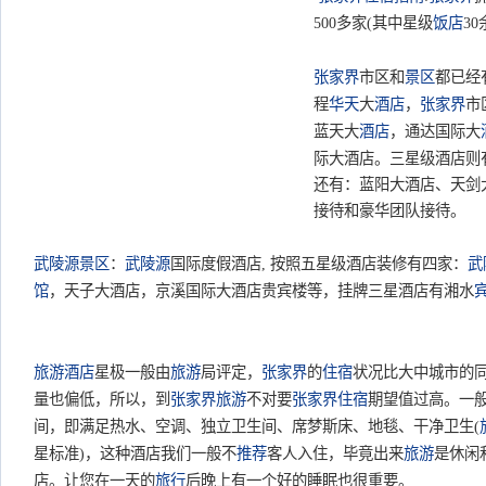
500多家(其中星级
饭店
3
张家界
市区和
景区
都已经
程
华天
大
酒店
，
张家界
市
蓝天大
酒店
，通达国际大
际大酒店。三星级酒店则
还有：蓝阳大酒店、天剑
接待和豪华团队接待。
武陵源
景区
：
武陵源
国际度假酒店, 按照五星级酒店装修有四家：
武
馆
，天子大酒店，京溪国际大酒店贵宾楼等，挂牌三星酒店有湘水
旅游酒店
星极一般由
旅游
局评定，
张家界
的
住宿
状况比大中城市的
量也偏低，所以，到
张家界旅游
不对要
张家界住宿
期望值过高。一
间，即满足热水、空调、独立卫生间、席梦斯床、地毯、干净卫生(
星标准)，这种酒店我们一般不
推荐
客人入住，毕竟出来
旅游
是休闲
店。让您在一天的
旅行
后晚上有一个好的睡眠也很重要。