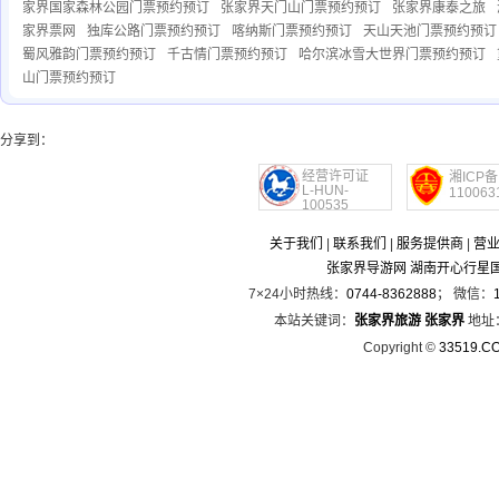
家界国家森林公园门票预约预订
张家界天门山门票预约预订
张家界康泰之旅
家界票网
独库公路门票预约预订
喀纳斯门票预约预订
天山天池门票预约预订
蜀风雅韵门票预约预订
千古情门票预约预订
哈尔滨冰雪大世界门票预约预订
山门票预约预订
分享到：
经营许可证
湘ICP备
L-HUN-
110063
100535
关于我们
|
联系我们
|
服务提供商
|
营
张家界导游网 湖南开心行星
7×24小时热线：
0744-8362888
； 微信：
本站关键词：
张家界旅游
张家界
地址
Copyright ©
33519.C