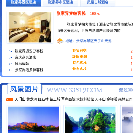
张家界景区酒店
张家界市区酒店
凤凰古城酒店
张家界梦帕客栈
198元
张家界梦帕客栈位于湖南省张家界市武陵
山景区天池村，世界自然遗产武陵源内的...
地址：张家界景区天子山天池
张家界遇安邸客栈
喜庆商务酒店
候鸟驿站
张家界潘多拉客栈
天门山
黄龙洞
红石林
苗王城
军声画院
大鲵科技馆
天子山
金鞭溪
森林公园