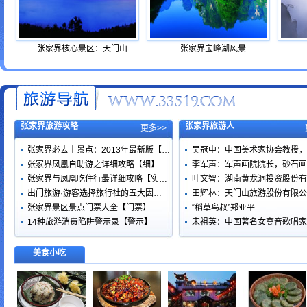
张家界核心景区：天门山
张家界宝峰湖风景
张家界旅游攻略
张家界旅游人
更多>>
张家界必去十景点：2013年最新版【…
吴冠中：中国美术家协会教授，
张家界凤凰自助游之详细攻略【细】
李军声：军声画院院长，砂石画
张家界与凤凰吃住行最详细攻略【实…
叶文智：湖南黄龙洞投资股份有
出门旅游·游客选择旅行社的五大因…
田辉林：天门山旅游股份有限公
张家界景区景点门票大全【门票】
“稻草鸟叔”郑亚平
14种旅游消费陷阱警示录【警示】
宋祖英：中国著名女高音歌唱家
美食小吃