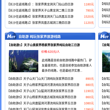
【纯玩
【长沙往返线路3】：张家界黄龙洞天门仙山四日游
1180元
【纯玩
【长沙往返线路2】张家界天子山黄龙洞二晚三日游
780元
【纯玩
【长沙往返线路4】张家界黄龙洞天门山凤凰五日游
1520元
【纯玩
【长沙往返线路1】张家界凤凰古城洞三晚四日游
1120元
自助游 纯玩张家界旅游线路
【自助游1】天子山袁家界杨家界张家界纯玩自助三日游
【自驾
价格:620元/人
此线路是目前自助游线路中最热门、驴
友最喜欢的，也是目前参加自助游客人
最多的线路，也是最经济实惠...
【自助游2】天子山天门山天门洞纯玩张家界四日游
890元
【自驾
【自助游3】天子山杨家界猛洞河漂流纯玩张家界四日游
880元
【自驾
【自助游4】天子山天门山猛洞河漂流张家界五日游
1190元
【自驾
【自助游5】天子山杨家界凤凰古城张纯玩家界四日游
860元
【自驾
【自助游6】天子山凤凰猛洞河漂流纯玩张家界五日游
1080元
【自驾
【自助游7】天门山猛洞河凤凰全景纯玩张家界六日游
1390元
【自驾