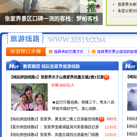
张家界大峡
永定公安分
张家界景区口碑一流的客栈：梦帕客栈
散客跟团 纯玩张家界旅游线路
【纯玩
【纯玩拼团线路1】张家界天子山袁家界凤凰古城2晚3日游
价格:860元/人
★此行只看经典；奇峰三千；秀水八百·
呼吸中国好空气，清心润肺...
880元
【纯玩
【纯玩拼团线路2】张家界、黄龙洞二晚三日游最佳线路
【纯玩
【喜乐拼团线路8】：张家界宝峰湖猛洞河芙蓉镇四日游
1230元
【纯玩
【纯玩拼团线路4】张家界、凤凰古城四日游最热门线路
1200元