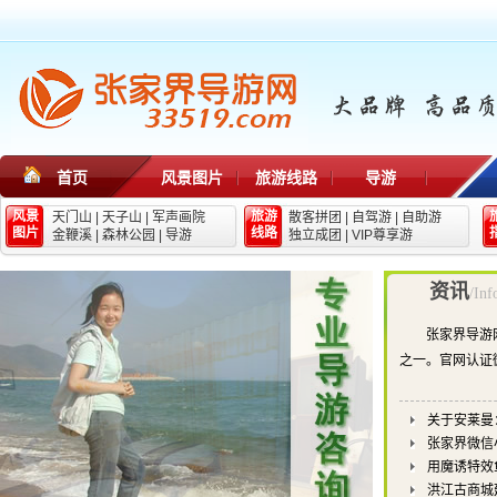
首页
风景图片
旅游线路
导游
风景
旅游
天门山
|
天子山
|
军声画院
散客拼团
|
自驾游
|
自助游
图片
线路
金鞭溪
|
森林公园
|
导游
独立成团
|
VIP尊享游
资讯
/Inf
张家界导游
之一。官网认证
关于安莱曼
张家界微信
用魔诱特效
洪江古商城