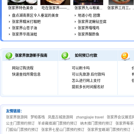
张家界特色美食 ...
吃在张家界——...
张家界九斗粮美...
张家界三月三，..
盘点湖南景区令人垂涎的美食
地道小吃 团馓
张家界糯米打糍粑
张家界泥鳅钻豆腐
张家界山苍子油
张家界嘎嘎鸡
张家界华南湍蛙
张家界酸酢鱼
张家界旅游新手指南
如何预订/付款
网站订购流程
可以刷卡吗
快速查找所需信息
可以先旅游 后付款吗
怎么进行网上支付
提前多长时间报名好
友情链接：
张家界旅游网
梦帕客栈
凤凰古城旅游网
zhangjiajie travel
张家界会议展览
公主门票预约预订
羊卓雍措湖门票预约预订
纳木措门票预约预订
张家界莓茶
门狐仙门票预约预订
张家界七星山门票预约预订
张家界宝峰湖门票预约预订