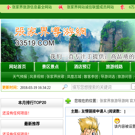
张家界旅游信息最全网站
张家界网站诚信联盟成员网站
6
网站首页
景区景点
酒店预订
旅游线路
天气预报
|
风景视频
|
张家界民歌
|
凤凰古城
|
散客参团
|
导游词选
|
旅游问答
|
更新时间：
2018-03-19 16:34:22
您现在的位置：
张家界旅游导游网 官
本月排行TOP20
主题::
友情链接申请人
[阅读数：
]
还没有任何项目！
最新推荐
该内容被设
还没有任何项目！