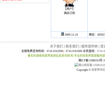
【用户】
酒店订房
2009-12-24
微信：405923
关于我们
|
联系我们
|
服务提供商
|
营
全国免费咨询热线：
0744-8362888
；
0744-8362888
业务直线：
0744-
著名的湖南张家界旅游信息资讯网 和 专业的张家界旅游服务
湘ICP备11006314
湘公网安备 430802020
Copyright ©
张家界世