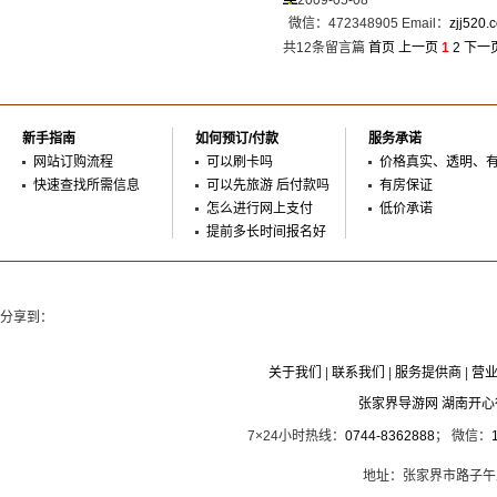
2009-05-08
微信：472348905 Email：
zjj520
共12条留言篇
首页
上一页
1
2
下一
新手指南
如何预订/付款
服务承诺
网站订购流程
可以刷卡吗
价格真实、透明、
快速查找所需信息
可以先旅游 后付款吗
有房保证
怎么进行网上支付
低价承诺
提前多长时间报名好
分享到：
关于我们
|
联系我们
|
服务提供商
|
营
张家界导游网 湖南开
7×24小时热线：
0744-8362888
； 微信：
地址：张家界市路子午