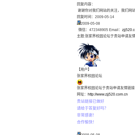
回复内容：
谢谢你对我们网站的关注，我们网站
回复时间：2009-05-14
2009-05-08
微信：472348905 Email：
zjj520
主题:
张家界校园论坛于贵站申请友
【用户】
张家界校园论坛
张家界校园论坛于贵站申请友情链接
网址：
http://www.zjj520.com.cn
贵站链接已做好
请给于答复好吗？
非常感谢！
合作愉快！