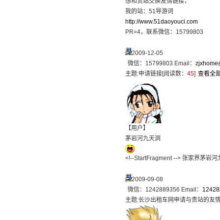
想和贵站交换友情链接，
我的站：51导游词
http://www.51daoyouci.com
PR=4，联系微信：15799803
2009-12-05
微信：15799803 Email：
zjxhome
主题:
申请链接
[阅读数：
45
]
查看全
【用户】
茅岩河九天洞
<!--StartFragment --> 张
2009-09-08
微信：1242889356 Email：
12428
主题:
长沙出租车网申请与贵站的友