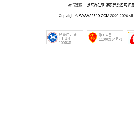
友情链接：
张家界住宿
张家界旅游网
凤
Copyright ©
WWW.33519.COM
2000-2026 Al
经营许可证
湘ICP备
L-HUN-
11006314号-3
100535