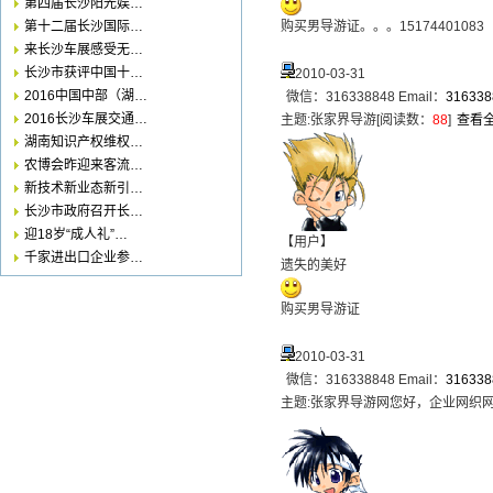
第四届长沙阳光娱…
第十二届长沙国际…
购买男导游证。。。15174401083
来长沙车展感受无…
长沙市获评中国十…
2010-03-31
2016中国中部（湖…
微信：316338848 Email：
31633
2016长沙车展交通…
主题:
张家界导游
[阅读数：
88
]
查看
湖南知识产权维权…
农博会昨迎来客流…
新技术新业态新引…
长沙市政府召开长…
迎18岁“成人礼”…
【用户】
千家进出口企业参…
遗失的美好
购买男导游证
2010-03-31
微信：316338848 Email：
31633
主题:
张家界导游网您好，企业网织网已