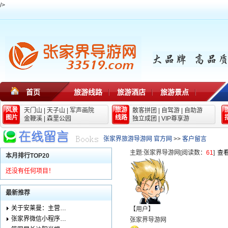
/>
首页
旅游线路
旅游酒店
旅游景点
风景
旅游
天门山
|
天子山
|
军声画院
散客拼团
|
自驾游
|
自助游
图片
线路
金鞭溪
|
森里公园
独立成团
|
VIP尊享游
张家界旅游导游网 官方网
>>
客户留言
主题:
张家界导游网
[阅读数：
61
]
查
本月排行TOP20
还没有任何项目！
最新推荐
关于安莱曼：主营…
【用户】
张家界微信小程序…
张家界导游网