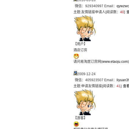
2010-03-28
微信：929340997 Email：
qywzw
主题:
友情链接申请人
[阅读数：
40
]
【用户】
酒店订房
请问易淘居订房网(
www.etaoju.com
2009-12-24
微信：405923507 Email：
liyuan
主题:
申请友情链接
[阅读数：
41
]
查
【游客】