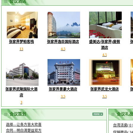
会议酒店
张家界梦帕客栈
张家界逸臣国际酒店
盛美达(张家界)度假
酒店
13
4.5
4.5
张家界武陵国际大酒
张家界景豪大酒店
张家界武龙大酒店
店
3.5
3.5
3
会议策划
会议礼
选择—让各方皆大欢喜
台湾活瓷( 0 
合同—明白清楚益双方
促销赠品( 24 