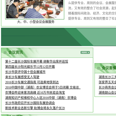
么提供专业、周到的会议、会展服
流，又有效的整合了社会资源，起
随着国际间政治、经济、文化的交
提供专业、周到又有效的整合了社
大、中、小型会议会展服务
会议资讯
第十二届长沙国际车展开幕 胡衡华出席并巡馆
第四届长沙阳光娱乐节12月12日开幕
会议套
长沙市获评中国十佳会展城市
来长沙车展感受无人驾驶
湖南长沙三
2016长沙车展交通指南 可选乘地铁到达
张家界五天
2016中国中部（湖南）农业博览会将于5日闭幕 交易总..
长沙商务会
农博会昨迎来客流高峰 近10万市民逛会淘宝
湖南韶山会
湖南知识产权维权中心入驻2016中部（湖南）农博会
长沙市政府召开长沙国际车展协调会
新技术新业态新引擎 轨博会将永久落户长沙