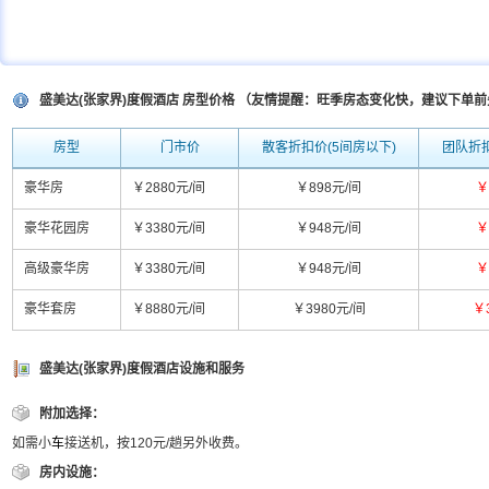
盛美达(张家界)度假酒店 房型价格 （友情提醒：旺季房态变化快，建议下单
房型
门市价
散客折扣价(5间房以下)
团队折扣
豪华房
￥2880元/间
￥898元/间
￥
豪华花园房
￥3380元/间
￥948元/间
￥
高级豪华房
￥3380元/间
￥948元/间
￥
豪华套房
￥8880元/间
￥3980元/间
￥
盛美达(张家界)度假酒店设施和服务
附加选择：
如需小
车
接送机，按120元/趟另外收费。
房内设施：