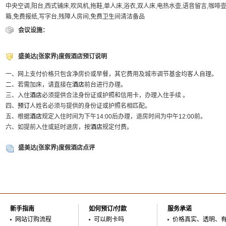
中央空调,阳台,西式铺床,吹风机,拖鞋,单人床,浴衣,双人床,电热水壶,语音留言,咖啡
箱,免费报纸,写字台,残障人房间,免费卫生间清洁备品
会议设施：
盛美达(张家界)度假酒店预订说明
一、网上支付价格只包含净房价或早餐，其它费用及城市调节基金均客人自理。
二、若需加床，请直接在
酒店
前台进行办理。
三、入住
酒店
必须提供合法身份证或护照和信用卡，办理入住手续 。
四、
预订
人姓名必须与提供的身份证或护照名相匹配。
五、根据
酒店
规定入住时间为下午14:00后办理，退房时间为中午12:00前。
六、如提前入住或延时退房，按
酒店
规定付费。
盛美达(张家界)度假酒店点评
新手指南
如何预订/付款
服务承诺
网站订购流程
可以刷卡吗
价格真实、透明、