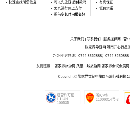
快速查找所需信息
可以先旅游 后付款吗
有房保证
怎么进行网上支付
低价承诺
提前多长时间报名好
关于我们
|
联系我们
|
服务提供商
|
营
张家界导游网 湖南开心行星
7×24小时热线：
0744-8362888
；
0744-8230888
友情链接：
张家界旅游网
凤凰古城旅游网
张家界会议会展网
Copyright ©
张家界世纪中旅国际旅行社有限公
经营许可证
湘ICP备
L-HUN-
11006314号-3
100535