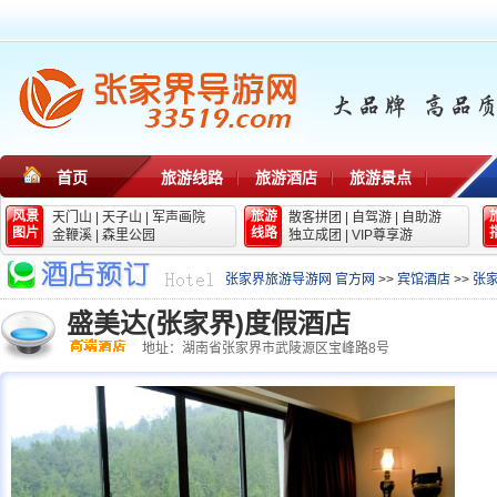
首页
旅游线路
旅游酒店
旅游景点
风景
旅游
天门山
|
天子山
|
军声画院
散客拼团
|
自驾游
|
自助游
图片
线路
金鞭溪
|
森里公园
独立成团
|
VIP尊享游
张家界旅游导游网 官方网
>>
宾馆酒店
>>
张
盛美达(张家界)度假酒店
地址：湖南省张家界市武陵源区宝峰路8号