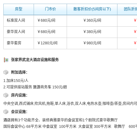
房型
门市价
散客折扣价(5间房以下)
团队折扣
标准双人间
￥680元/间
￥360元/间
￥
豪华双人间
￥680元/间
￥380元/间
￥
豪华套房
￥1280元/间
￥980元/间
￥
张家界武龙大酒店设施和服务
附加选择：
1.加床150元/人
2.可提供接站服务
旅游
商务
车
150元/趟
房内设施：
中央空调,西式铺床,吹风机,拖鞋,单人床,浴衣,双人床,电热水壶,咖啡壶/茶壶,房间内
会议设施：
酒店
拥有3个功能齐全、装修典雅豪华的
会议
室和1个剧院式豪华歌舞厅
国际
会议
中心 68平方米 中
会议
室 100平方米 大
会议
室 300平方米 歌舞厅 60