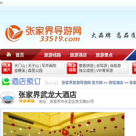
/>
首页
旅游线路
旅游酒店
旅游景点
风景
旅游
天门山
|
天子山
|
军声画院
散客拼团
|
自驾游
|
自助游
图片
线路
金鞭溪
|
森里公园
独立成团
|
VIP尊享游
张家界旅游导游网 官方网
>>
宾馆酒店
>>
张
张家界武龙大酒店
地址：张家界市永定区崇文路63号