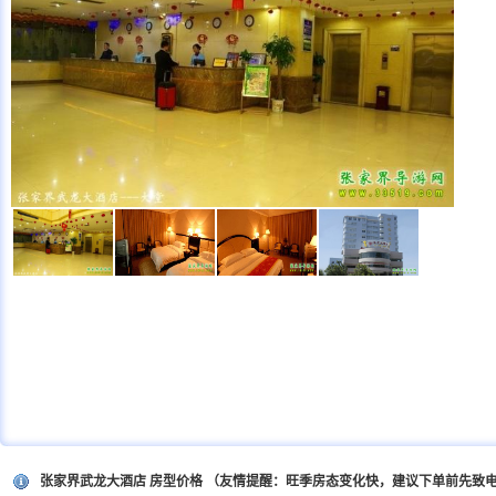
张家界武龙大酒店 房型价格 （友情提醒：旺季房态变化快，建议下单前先致