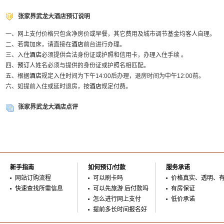
张家界武龙大酒店预订说明
一、网上支付价格只包含净房价或早餐，其它费用及城市调节基金均客人自理。
二、若需加床，请直接在
酒店
前台进行办理。
三、入住
酒店
必须提供合法身份证或护照和信用卡，办理入住手续 。
四、
预订
人姓名必须与提供的身份证或护照名相匹配。
五、根据
酒店
规定入住时间为下午14:00后办理，退房时间为中午12:00前。
六、如提前入住或延时退房，按
酒店
规定付费。
张家界武龙大酒店点评
新手指南
如何预订/付款
服务承诺
网站订购流程
可以刷卡吗
价格真实、透明、
快速查找所需信息
可以先旅游 后付款吗
有房保证
怎么进行网上支付
低价承诺
提前多长时间报名好