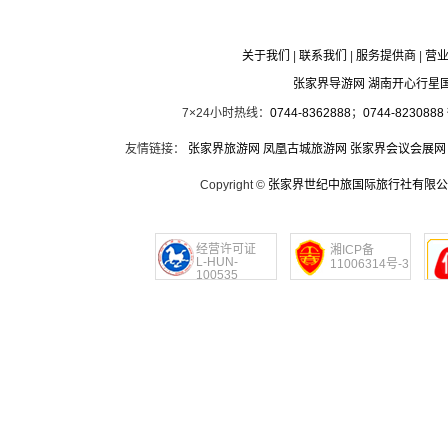
关于我们
|
联系我们
|
服务提供商
|
营
张家界导游网 湖南开心行星
7×24小时热线：
0744-8362888
；
0744-8230888
友情链接：
张家界旅游网
凤凰古城旅游网
张家界会议会展网
Copyright ©
张家界世纪中旅国际旅行社有限公
经营许可证
湘ICP备
L-HUN-
11006314号-3
100535