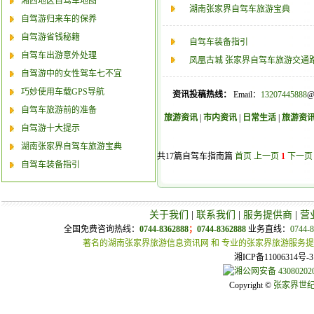
湘西地区自驾车地图
湖南张家界自驾车旅游宝典
自驾游归来车的保养
自驾游省钱秘籍
自驾车装备指引
自驾车出游意外处理
凤凰古城 张家界自驾车旅游交通
自驾游中的女性驾车七不宜
巧妙使用车载GPS导航
资讯投稿热线：
Email：
13207445888
@
自驾车旅游前的准备
旅游资讯
|
市内资讯
|
日常生活
|
旅游资
自驾游十大提示
湖南张家界自驾车旅游宝典
共17篇自驾车指南篇
首页
上一页
1
下一页
自驾车装备指引
关于我们
|
联系我们
|
服务提供商
|
营
全国免费咨询热线：
0744-8362888
；
0744-8362888
业务直线：
0744-
著名的湖南张家界旅游信息资讯网 和 专业的张家界旅游服务
湘ICP备11006314
湘公网安备 430802020
Copyright ©
张家界世