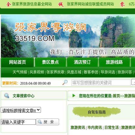
张家界旅游信息最全网站
张家界网站诚信联盟成员网站
6
网站首页
景区景点
酒店预订
旅游线路
天气预报
|
风景视频
|
张家界民歌
|
凤凰古城
|
散客参团
|
导游词选
|
旅游问答
|
更新时间：
2018-04-08 09:00:49
文章搜索中心
您现在所在的位置是:
首页
>>
旅游指
自驾车指南
旅游资讯
|
市内资讯
|
日常生活
|
旅游资