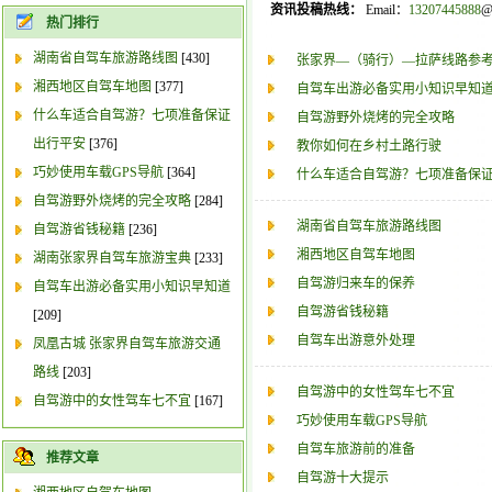
资讯投稿热线：
Email：
13207445888
@
热门排行
湖南省自驾车旅游路线图
[430]
张家界—（骑行）—拉萨线路参
湘西地区自驾车地图
[377]
自驾车出游必备实用小知识早知
什么车适合自驾游？七项准备保证
自驾游野外烧烤的完全攻略
出行平安
[376]
教你如何在乡村土路行驶
巧妙使用车载GPS导航
[364]
什么车适合自驾游？七项准备保
自驾游野外烧烤的完全攻略
[284]
湖南省自驾车旅游路线图
自驾游省钱秘籍
[236]
湘西地区自驾车地图
湖南张家界自驾车旅游宝典
[233]
自驾游归来车的保养
自驾车出游必备实用小知识早知道
自驾游省钱秘籍
[209]
自驾车出游意外处理
凤凰古城 张家界自驾车旅游交通
路线
[203]
自驾游中的女性驾车七不宜
自驾游中的女性驾车七不宜
[167]
巧妙使用车载GPS导航
自驾车旅游前的准备
推荐文章
自驾游十大提示