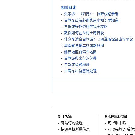
相关阅读
张家界—（骑行）—拉萨线路参考
自驾车出游必备实用小知识早知道
自驾游野外烧烤的完全攻略
教你如何在乡村土路行驶
什么车适合自驾游？七项准备保证出行平安
湖南省自驾车旅游路线图
湘西地区自驾车地图
自驾游归来车的保养
自驾游省钱秘籍
自驾车出游意外处理
新手指南
如何预订/付款
网站订购流程
可以刷卡吗
快速查找所需信息
可以先旅游 后付