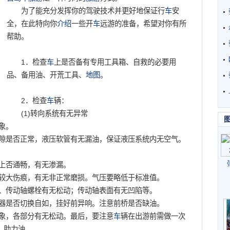
为了能充分发挥你的驾驶技术并更好地保证行
车
安
全，在此特向你
介绍
一些开
车
远游的准备，希望对你有所
帮助。
1．检查
车
上是否备有专用工具箱、自救的必要用
品、备用油、开荒工具、
地图
。
2．检查
车
辆：
(1)转向系统有无异常
油现象。
隙是否正常，液压软管有无漏油，保证液压系统内无空气。
油路上否通畅，有无渗漏。
较大伤痕，有无非正常磨损。气压要略低于标准值。
节、传动轴螺栓有无松动；传动轴表面有无凹陷等。
器是否切换自如，挂好前异响。注意前桥是否缺油。
象，各部分有无松动。最后，要注意
车
辆在出游前需做一次
、助力油。