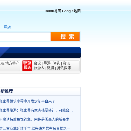
Baidu地图
Google地图
酒店
旅游
概况
地方特产
会议
|
导游
|
咨询
|
资讯
服务
旅游人
|
微博
|
腾讯微博
最新推荐
张家界微信小程序开发定制平台来了
张家界旅游：张家界有家客栈要转让，可能会…
用魔诱特效鱼饵钓鱼，网传是湘西人的新蛊术
洪江古商城延续千年.绍兴班为最有名青楼之一