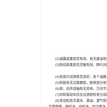
(2)减震装置是否有效、有无漏
(3)制动装置是否灵敏有效，蹄片间
(4)各部分润滑是否良好；各个
(5)轮胎有无过度磨损，胎体部分有
(6)前、后传动轴有无异响，万向
(7)四轮驱动
车
应在出游前检查分动
(8)发动机有无漏水、漏油、漏气现
全面保养，换机油、齿轮油，加注黄油