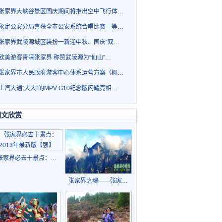
张家界大峡谷景区国庆期间将推出空中飞行体…
永定公安分局喜获全市公安系统合唱比赛一等…
张家界武陵源城区装扮一新迎中秋、国庆“双…
欧美游客青睐张家界 称赞武陵源为“仙山”…
张家界市人民政府游客中心体系运营方案（概…
上汽大通“大大”的MPV G10纪念版闪耀亮相…
图文欣赏
张家界必去十景点：…
张家界之魂——张家…