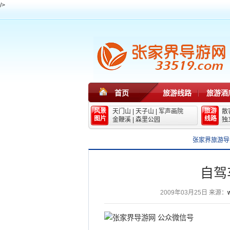
/>
首页
旅游线路
旅游酒
风景
旅游
天门山
|
天子山
|
军声画院
散
图片
线路
金鞭溪
|
森里公园
独
张家界旅游导
自驾
2009年03月25日
来源：