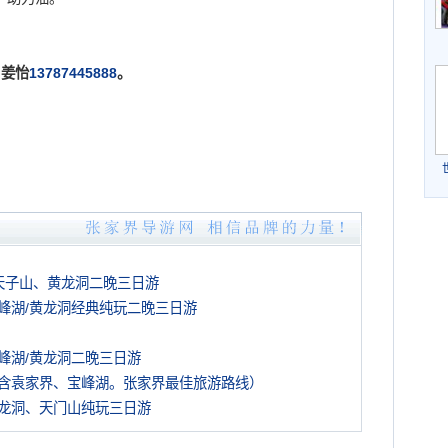
姜怡
13787445888
。
天子山、黄龙洞二晚三日游
峰湖/黄龙洞经典纯玩二晚三日游
峰湖/黄龙洞二晚三日游
含袁家界、宝峰湖。张家界最佳旅游路线）
龙洞、天门山纯玩三日游