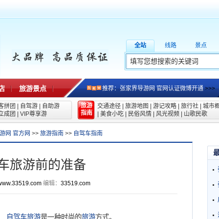
全站
线路
景点
店
旅游景点
推荐：张家界导游网 官网认证微博开通
>>>
旅游
客拼团
|
自驾游
|
自助游
交通途径
|
旅游地图
|
游记攻略
|
旅行社
|
城市
指南
立成团
|
VIP尊享游
|
美食小吃
|
民俗风情
|
风光视频
|
山歌民歌
游网 官方网
>>
旅游指南
>>
自驾车指南
车旅游前的准备
www.33519.com
编辑：
33519.com
自驾车
旅游
是一种时尚的
旅游
方式。