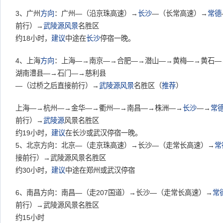
3、广州
方向
：广州—（沿京珠高速）→
长沙
—（长常高速）→
常德
前行）→
武陵源
风景
名胜区
约18小时，
建议
中途在
长沙
停宿一晚。
4、上海
方向
：上海—→南京—→合肥—→潜山—→黄梅—→黄石—
湖南澧县—→石门—→慈利县
—（过桥之后直接前行）→
武陵源
风景
名胜区（
推荐
）
上海—→杭州—→金华—→衢州—→南昌—→株洲—→
长沙
—→
常
前行）→
武陵源
风景名胜区
约19小时，
建议
在长沙或武汉停宿一晚。
5、北京方向：北京—（走京珠高速）→长沙—（走常长高速）→
常
接前行）→武陵源风景名胜区
约30小时，
建议
中途在郑州或武汉停宿
6、南昌方向：南昌—（走207国道）→长沙—（走常长高速）→
常
前行）→武陵源风景名胜区
约15小时