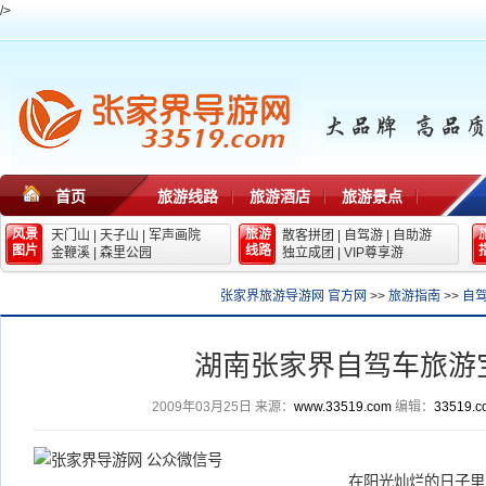
/>
首页
旅游线路
旅游酒店
旅游景点
风景
旅游
天门山
|
天子山
|
军声画院
散客拼团
|
自驾游
|
自助游
图片
线路
金鞭溪
|
森里公园
独立成团
|
VIP尊享游
张家界旅游导游网 官方网
>>
旅游指南
>>
自
湖南张家界自驾车旅游
2009年03月25日
来源：
www.33519.com
编辑：
33519.c
在阳光灿烂的日子里