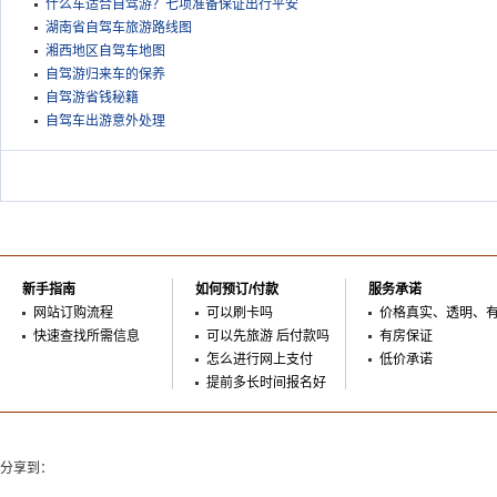
什么车适合自驾游？七项准备保证出行平安
湖南省自驾车旅游路线图
湘西地区自驾车地图
自驾游归来车的保养
自驾游省钱秘籍
自驾车出游意外处理
新手指南
如何预订/付款
服务承诺
网站订购流程
可以刷卡吗
价格真实、透明、
快速查找所需信息
可以先旅游 后付款吗
有房保证
怎么进行网上支付
低价承诺
提前多长时间报名好
分享到：