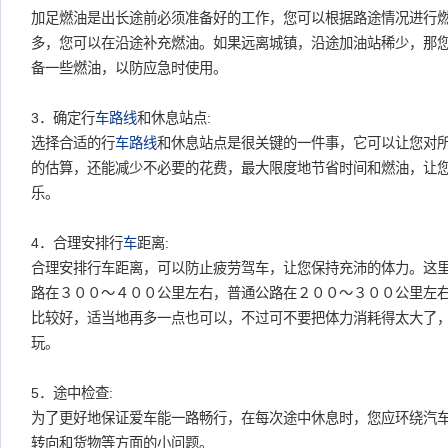
加足燃油是出长途前必须准备好的工作，您可以根据路途情况进行
多，您可以在沿途补充燃油。如果远离城镇，沿途加油站稀少，那
备一些燃油，以防应急时使用。
3．确定行
车
路线
和休息站点:
选择合适的行
车
路线
和休息站点是很关键的一件事，它可以让您对
的估算，还能减少不必要的花费，最大限度地节省时间和燃油，让
乐。
4．合理安排行
车
距离:
合理安排行车距离，可以防止疲劳驾车，让您保持充沛的体力。这
路在３００～４００公里左右，普通公路在２００～３００公里左
比较好，适当地再多一点也可以，不过可不要把体力消耗得太大了
玩。
5．途中检查:
为了更好地保证爱车能一路畅行，在每次途中休息时，您应环绕汽
转向和货物等方面的小问题。