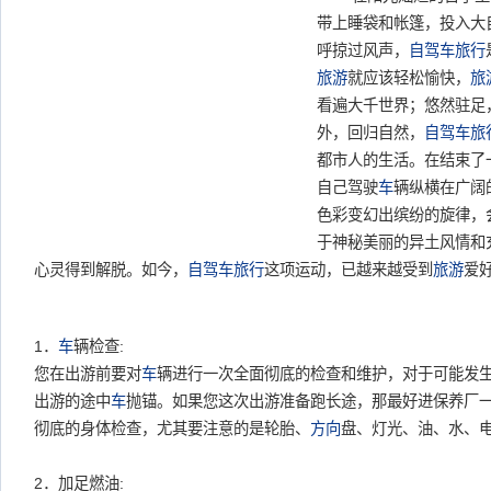
带上睡袋和帐篷，投入大
呼掠过风声，
自驾车
旅行
旅游
就应该轻松愉快，
旅
看遍大千世界；悠然驻足
外，回归自然，
自驾车
旅
都市人的生活。在结束了
自己驾驶
车
辆纵横在广阔
色彩变幻出缤纷的旋律，
于神秘美丽的异土风情和
心灵得到解脱。如今，
自驾车
旅行
这项运动，已越来越受到
旅游
爱
1．
车
辆检查:
您在出游前要对
车
辆进行一次全面彻底的检查和维护，对于可能发
出游的途中
车
抛锚。如果您这次出游准备跑长途，那最好进保养厂
彻底的身体检查，尤其要注意的是轮胎、
方向
盘、灯光、油、水、
2．加足燃油: