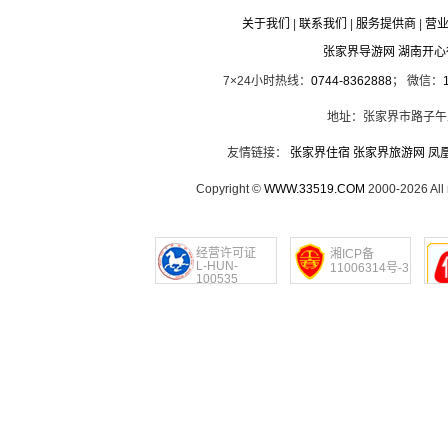
关于我们
|
联系我们
|
服务提供商
|
营
张家界导游网 湖南开
7×24小时热线：
0744-8362888
； 微信：
地址：张家界市路子午
友情链接：
张家界住宿
张家界旅游网
凤
Copyright ©
WWW.33519.COM
2000-2026 Al
经营许可证
湘ICP备
L-HUN-
11006314号-3
100535