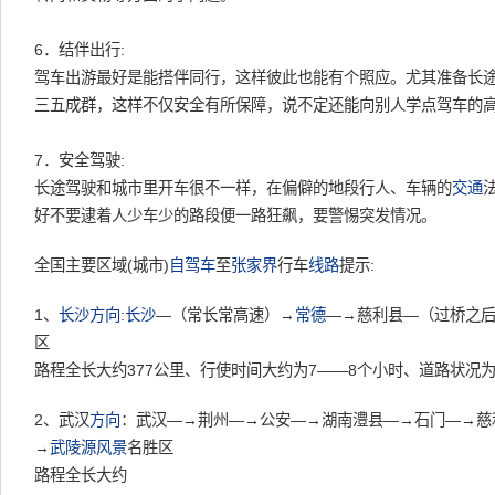
6．结伴出行:
驾车出游最好是能搭伴同行，这样彼此也能有个照应。尤其准备长
三五成群，这样不仅安全有所保障，说不定还能向别人学点驾车的
7．安全驾驶:
长途驾驶和城市里开车很不一样，在偏僻的地段行人、车辆的
交通
好不要逮着人少车少的路段便一路狂飙，要警惕突发情况。
全国主要区域(城市)
自驾车
至
张家界
行车
线路
提示:
1、
长沙
方向
:
长沙
—（常长常高速）→
常德
—→慈利县—（过桥之
区
路程全长大约377公里、行使时间大约为7——8个小时、道路状况
2、武汉
方向
：武汉—→荆州—→公安—→湖南澧县—→石门—→慈
→
武陵源
风景
名胜区
路程全长大约