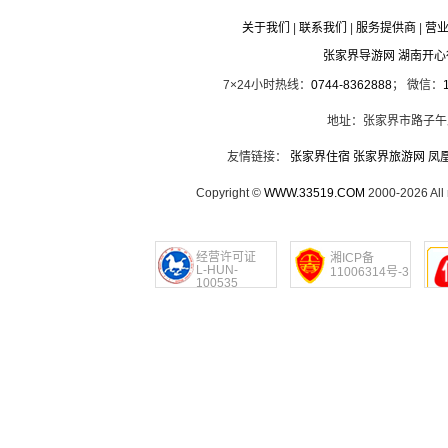
关于我们
|
联系我们
|
服务提供商
|
营
张家界导游网 湖南开
7×24小时热线：
0744-8362888
； 微信：
地址：张家界市路子午
友情链接：
张家界住宿
张家界旅游网
凤
Copyright ©
WWW.33519.COM
2000-2026 Al
经营许可证
湘ICP备
L-HUN-
11006314号-3
100535