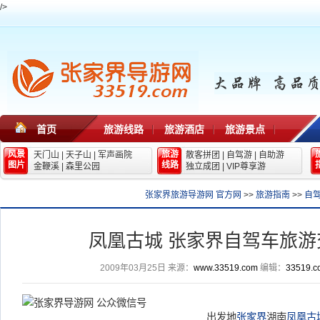
/>
首页
旅游线路
旅游酒店
旅游景点
风景
旅游
天门山
|
天子山
|
军声画院
散客拼团
|
自驾游
|
自助游
图片
线路
金鞭溪
|
森里公园
独立成团
|
VIP尊享游
张家界旅游导游网 官方网
>>
旅游指南
>>
自
凤凰古城 张家界自驾车旅游
2009年03月25日
来源：
www.33519.com
编辑：
33519.c
出发地
张家界
湖南
凤凰古