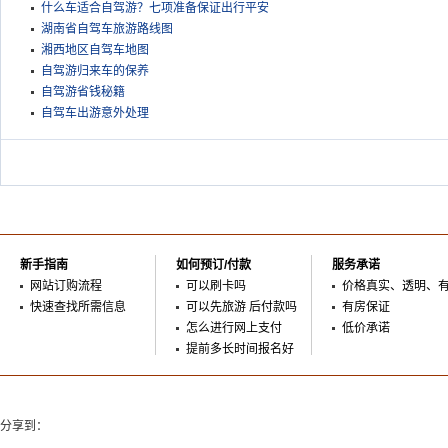
什么车适合自驾游？七项准备保证出行平安
湖南省自驾车旅游路线图
湘西地区自驾车地图
自驾游归来车的保养
自驾游省钱秘籍
自驾车出游意外处理
新手指南
如何预订/付款
服务承诺
网站订购流程
可以刷卡吗
价格真实、透明、
快速查找所需信息
可以先旅游 后付款吗
有房保证
怎么进行网上支付
低价承诺
提前多长时间报名好
分享到：