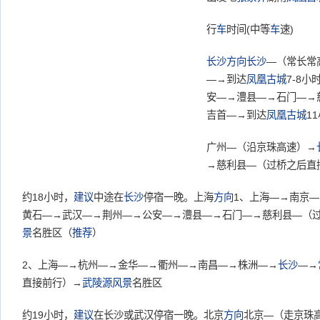
行
车
时间(中等
车
速)
长沙
方向
长沙
—（常长常
—→到达
凤凰古城
7-8小
安—→澧县—→石门—→慈
吉首—→到达
凤凰古城
1
广州—（沿京珠高速）→
→慈利县—（过桥之后直
约18小时，
建议
中途在
长沙
停宿一晚。上海
方向
1、上海—→南京
黄石—→武汉—→荆州—→公安—→澧县—→石门—→慈利县—（
景
名胜区（
推荐
）
2、上海—→杭州—→金华—→衢州—→南昌—→株洲—→
长沙
—→
直接前行）→
武陵源
风景
名胜区
约19小时，
建议
在长沙或武汉停宿一晚。北京
方向
北京—（走京珠