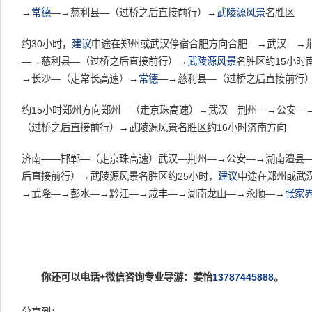
→
常德
—→慈利县—（过桥之后直接前行）→
武陵源
风景
名胜区
约30小时，
建议
中途在郑州或武汉停宿合肥方向合肥—→武汉—→
—→慈利县—（过桥之后直接前行）→
武陵源
风景
名胜区约15小时
→长沙—（走常长高速）→
常德
—→慈利县—（过桥之后直接前行
约15小时郑州方向郑州—（走京珠高速）→武汉—荆州—→公安—
（过桥之后直接前行）→武陵源风景名胜区约16小时济南方向
济南——邯郸—（走京珠高速）武汉—荆州—→公安—→湖南澧县
后直接前行）→武陵源风景名胜区约25小时，
建议
中途在郑州或武
→武隆—→彭水—→黔江—→咸丰—→湖南龙山—→永顺—→
张家
你还可以电话+微信咨询专业导游：姜怡
13787445888
。