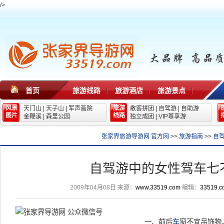
/>
首页
旅游线路
旅游酒店
旅游景点
风景
旅游
天门山
|
天子山
|
军声画院
散客拼团
|
自驾游
|
自助游
图片
线路
金鞭溪
|
森里公园
独立成团
|
VIP尊享游
张家界旅游导游网 官方网
>>
旅游指南
>>
自
自驾游中的女性驾车七
2009年04月08日
来源：
www.33519.com
编辑：
33519.c
一、前后
车
窗不宜吊饰物