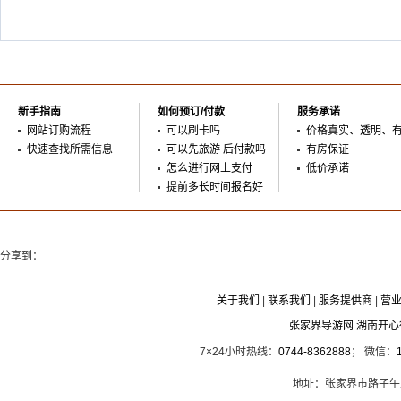
新手指南
如何预订/付款
服务承诺
网站订购流程
可以刷卡吗
价格真实、透明、
快速查找所需信息
可以先旅游 后付款吗
有房保证
怎么进行网上支付
低价承诺
提前多长时间报名好
分享到：
关于我们
|
联系我们
|
服务提供商
|
营
张家界导游网 湖南开
7×24小时热线：
0744-8362888
； 微信：
地址：张家界市路子午