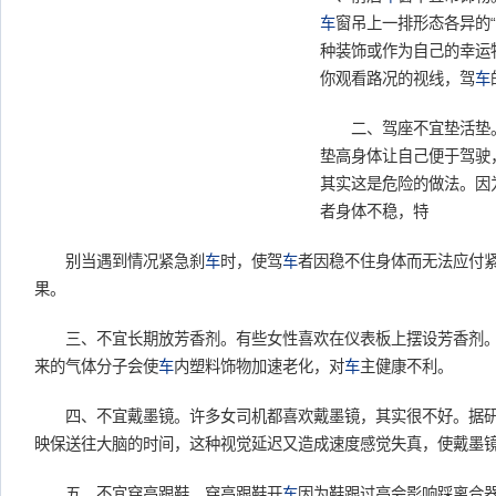
车
窗吊上一排形态各异的“
种装饰或作为自己的幸运
你观看路况的视线，驾
车
二、驾座不宜垫活垫。
垫高身体让自己便于驾驶
其实这是危险的做法。因
者身体不稳，特
别当遇到情况紧急刹
车
时，使驾
车
者因稳不住身体而无法应付
果。
三、不宜长期放芳香剂。有些女性喜欢在仪表板上摆设芳香剂。
来的气体分子会使
车
内塑料饰物加速老化，对
车
主健康不利。
四、不宜戴墨镜。许多女司机都喜欢戴墨镜，其实很不好。据研
映保送往大脑的时间，这种视觉延迟又造成速度感觉失真，使戴墨
五、不宜穿高跟鞋。穿高跟鞋开
车
因为鞋跟过高会影响踩离合器