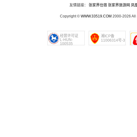
友情链接：
张家界住宿
张家界旅游网
凤
Copyright ©
WWW.33519.COM
2000-2026 Al
经营许可证
湘ICP备
L-HUN-
11006314号-3
100535