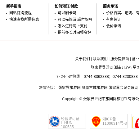
新手指南
如何预订/付款
服务承诺
网站订购流程
可以刷卡吗
价格真实、透明、
快速查找所需信息
可以先旅游 后付款吗
有房保证
怎么进行网上支付
低价承诺
提前多长时间报名好
关于我们
|
联系我们
|
服务提供商
|
营
张家界导游网 湖南开心行星
7×24小时热线：
0744-8362888
；
0744-8230888
友情链接：
张家界旅游网
凤凰古城旅游网
张家界会议会展网
Copyright ©
张家界世纪中旅国际旅行社有限公
经营许可证
湘ICP备
L-HUN-
11006314号-3
100535