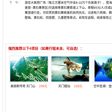
下 午：
游览大氧吧广场（每立方厘米空气中含8-10万个负氧离子），登海拔
美誉--黄石寨景区(可选择乘黄石寨索道上下山，单程65元/人/次
寨游道行走，可欣赏到黄石寨绝美的自然风光，沿途有六奇阁、摘
壁画、黄石松、回音壁、九重壁等景点。自驾车返程，结束愉快之
强烈推荐以下4项目（如果行程未含，可自选）：
美丽新传奇 天门山
258元
天门狐仙
228元
空中圣湖：宝