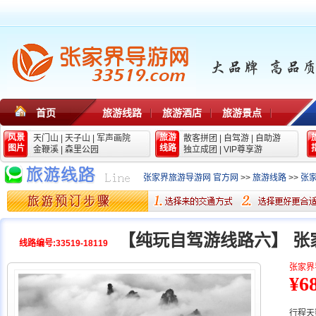
首页
旅游线路
旅游酒店
旅游景点
风景
旅游
天门山
|
天子山
|
军声画院
散客拼团
|
自驾游
|
自助游
图片
线路
金鞭溪
|
森里公园
独立成团
|
VIP尊享游
张家界旅游导游网 官方网
>>
旅游线路
>>
张
【纯玩自驾游线路六】 张
线路编号:33519-18119
张家界
¥6
行程天