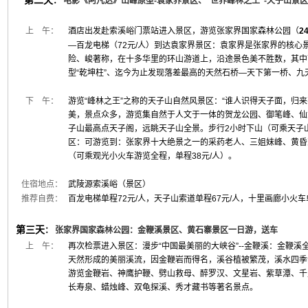
第二天
：
电影《阿凡达》山峰原型-袁家界景区、“世界峰林之王”-天子山景
上 午：
酒店出发赴索溪峪门票站进入景区，游览张家界国家森林公园（
2
—百龙电梯（72元/人）到达袁家界景区：袁家界是张家界的核心
险、峻著称，在十多华里的环山游道上，沿途景色美不胜数，其中
型“乾坤柱”、迄今为止发现落差最高的天然石桥—天下第一桥、
下 午：
游览“峰林之王”之称的天子山自然风景区：“谁人识得天子面，归
美，景点众多，游览集自然于人文于一体的贺龙公园、御笔峰、仙
子山最高点天子阁，远眺天子山全景。步行2小时下山（可乘天子山
区：可游览到：张家界十大绝景之一的采药老人、三姐妹峰、黄昏
（可乘观光小火车游览全程，单程38元/人）。
住宿地点：
武陵源索溪峪（景区）
推荐自费：
百龙电梯单程72元/人，天子山索道单程67元/人，十里画廊小火车单
第三天
：
张家界国家森林公园：金鞭溪景区、黄石寨景区一日游，送车
上 午：
再次检票进入景区：漫步“中国最美丽的大峡谷”--金鞭溪：金鞭溪全
天然形成的美丽溪流，因金鞭岩而得名，溪谷植被繁茂，溪水四季清
游览金鞭岩、神鹰护鞭、劈山救母、醉罗汉、文星岩、紫草潭、千
长寿泉、蜡烛峰、双龟探溪、秀才藏书等著名景点。