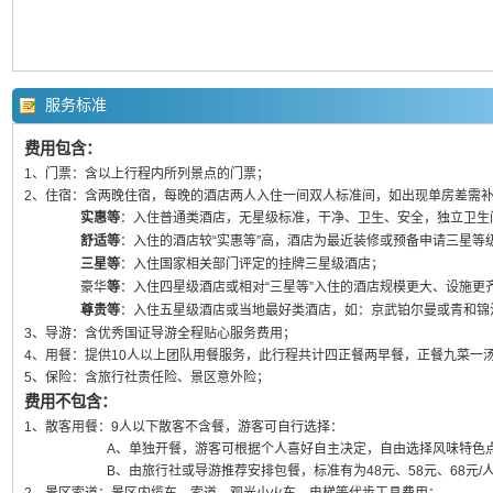
服务标准
费用包含：
1、门票：含以上行程内所列景点的门票；
2、住宿：含两晚住宿，每晚的酒店两人入住一间双人标准间，如出现单房差需
实惠等
：入住普通类酒店，无星级标准，干净、卫生、安全，独立卫生
舒适等
：入住的酒店较“实惠等”高，酒店为最近装修或预备申请三星等
三星等
：入住国家相关部门评定的挂牌三星级酒店；
豪华
等
：入住四星级酒店或相对“三星等”入住的酒店规模更大、设施更
尊贵等
：入住五星级酒店或当地最好类酒店，如：京武铂尔曼或青和锦
3、导游：含优秀国证导游全程贴心服务费用；
4、用餐：提供10人以上团队用餐服务，此行程共计四正餐两早餐，正餐九菜一汤
5、保险：含旅行社责任险、景区意外险；
费用不包含：
1、散客用餐：9人以下散客不含餐，游客可自行选择：
A、单独开餐，游客可根据个人喜好自主决定，自由选择风味特色
B、由旅行社或导游推荐安排包餐，标准有为48元、58元、68元/人