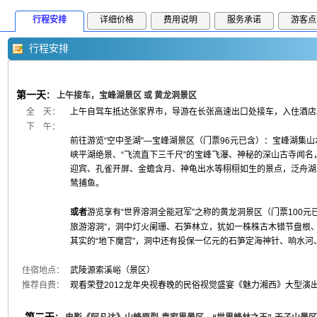
行程安排
详细价格
费用说明
服务承诺
游客点
行程安排
第一天
：
上午接车，宝峰湖景区 或 黄龙洞景区
全 天：
上午自驾车抵达张家界市，导游在长张高速出口处接车，入住酒店
下 午：
前往游览“空中圣湖”—宝峰湖景区（门票96元已含）：宝峰湖集
峡平湖绝景、“飞流直下三千尺”的宝峰飞瀑、神秘的深山古寺闻
迎宾、孔雀开屏、金蟾含月、神龟出水等栩栩如生的景点，泛舟湖
鸶捕鱼。
或者
游览享有“世界溶洞全能冠军”之称的黄龙洞景区（门票100元
旅游溶洞”，洞中灯火阑珊、石笋林立，犹如一株株古木错节盘根
其实的“地下魔宫”，洞中还有投保一亿元的石笋定海神针、响水
住宿地点：
武陵源索溪峪（景区）
推荐自费：
观看荣登2012龙年央视春晚的民俗视觉盛宴《魅力湘西》大型演出2