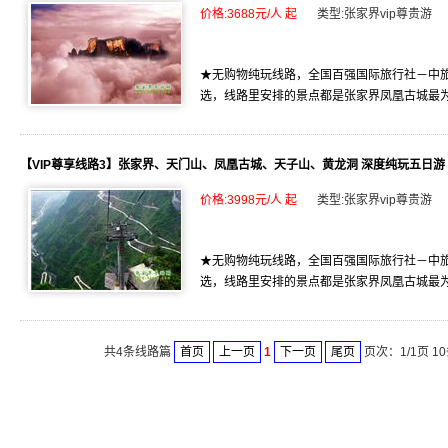
价格:3688元/人 起
类型:张家界vip尊贵游
★无购物纯玩线路，全国百强国际旅行社－中旅
选，线路里安排的景点都是张家界凤凰古城最为精
【VIP尊享线路3】张家界、天门山、凤凰古城、天子山、黄龙洞 深度纯玩五日游
价格:3998元/人 起
类型:张家界vip尊贵游
★无购物纯玩线路，全国百强国际旅行社－中旅
选，线路里安排的景点都是张家界凤凰古城最为精
共4条线路篇
首页
上一页
1
下一页
尾页
页次：1/1页 1