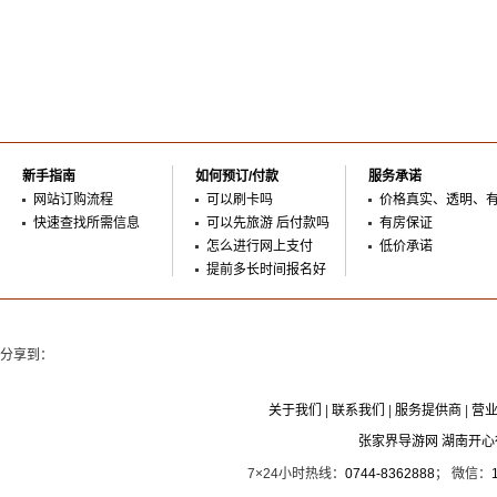
新手指南
如何预订/付款
服务承诺
网站订购流程
可以刷卡吗
价格真实、透明、
快速查找所需信息
可以先旅游 后付款吗
有房保证
怎么进行网上支付
低价承诺
提前多长时间报名好
分享到：
关于我们
|
联系我们
|
服务提供商
|
营
张家界导游网 湖南开
7×24小时热线：
0744-8362888
； 微信：