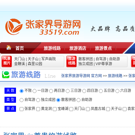
首页
旅游线路
旅游酒店
旅游景点
风景
旅游
天门山
|
天子山
|
军声画院
散客拼团
|
自驾游
|
自助游
图片
线路
金鞭溪
|
森里公园
独立成团
|
VIP尊享游
张家界旅游导游网 官方网
>>
旅游线路
>>
张家
天 数
不限
一日游
两日游
三日游
四日游
五日游
六日游
类 型
自驾游
独立成团
散客拼团
自助游
景 点
张家界
黄龙洞
宝峰湖
天门山
凤凰古城
天子山
袁家