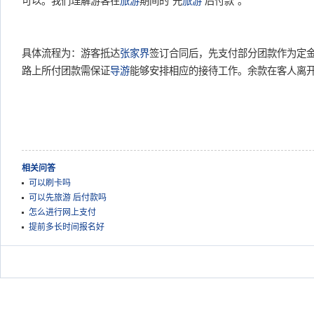
可以。我们理解游客在
旅游
期间的“先
旅游
后付款”。
具体流程为：游客抵达
张家界
签订合同后，先支付部分团款作为定
路上所付团款需保证
导游
能够安排相应的接待工作。余款在客人离
相关问答
可以刷卡吗
可以先旅游 后付款吗
怎么进行网上支付
提前多长时间报名好