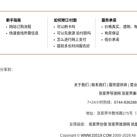
新手指南
如何预订/付款
服务承诺
网站订购流程
可以刷卡吗
价格真实、透明、
快速查找所需信息
可以先旅游 后付款吗
有房保证
怎么进行网上支付
低价承诺
提前多长时间报名好
分享到：
关于我们
|
联系我们
|
服务提供商
|
营
张家界导游网 张家界
7×24小时热线：
0744-836288
地址：张家界市教场路275号
友情链接：
张家界住宿
张家界旅游网
凤
Copyright ©
WWW.33519.COM
2000-2026 Al