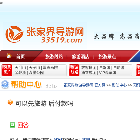
/>
首页
旅游线路
旅游酒店
旅游景点
风景
旅游
天门山
|
天子山
|
军声画院
散客拼团
|
自驾游
|
自助游
图片
线路
金鞭溪
|
森里公园
独立成团
|
VIP尊享游
张家界旅游导游网 官方网
>>
帮助中心
>>
预订
可以先旅游 后付款吗
回答