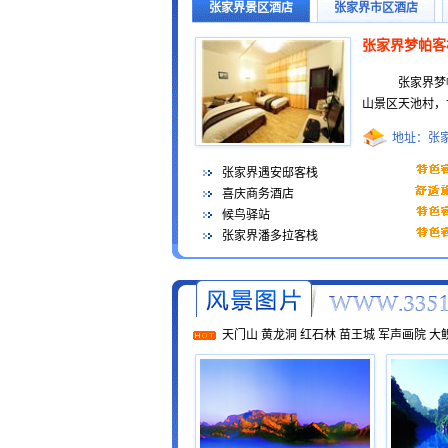
张家界景区酒店
张家界市区酒店
张家界梦帕客
张家界梦帕客
山景区天池村，世
地址：张
张家界遇安邸客栈
喜庆商务酒店
候鸟驿站
张家界潘多拉客栈
天门山
黄龙洞
红石林
苗王城
军声画院
大