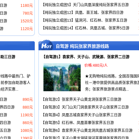
【纯玩独立成团5】天门山凤凰深度纯玩张家界五日游
日游
1180元
【纯玩独立成团12】凤凰、苗王城、张家界四日游
日游
780元
【纯玩独立成团13】猛洞河、红石林、张家界五日游
日游
1520元
【纯玩独立成团14】红石林、凤凰古城、张家界5日游
游
1120元
自驾游 纯玩张家界旅游线路
自助三日游
【自驾游1】袁家界、天子山、武陵源、张家界二日游
价格:480元/人
游线路中最热门、驴
★无购物纯玩线路，全国百强国
目前参加自助游客人
社－港中旅提供高品质张家界旅
济实惠...
务；张家界旅游景点精选...
日游
890元
【自驾游2】张家界天子山黄龙洞张家界三日旅游
界四日游
880元
【自驾游3】天门山天门洞袁家界天子山张家界三日游
日游
1190元
【自驾游4】凤凰古城袁家界天子山张家界三日游
四日游
860元
【自驾游5】红石林、凤凰苗寨张家界五日游
五日游
1080元
【自驾游6】袁家界天子山黄龙洞凤凰古城张家界五日游
六日游
1390元
【自驾游7】天子山黄龙洞猛洞河芙蓉镇张家界四日游