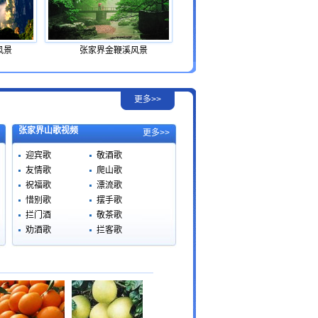
风景
张家界金鞭溪风景
更多>>
张家界山歌视频
更多>>
迎宾歌
敬酒歌
友情歌
爬山歌
祝福歌
漂流歌
惜别歌
摆手歌
拦门酒
敬茶歌
劝酒歌
拦客歌