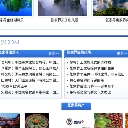
家界宝峰湖风景
张家界天子山风景
张家界袁家界
张家界旅游人
张家界民俗风情
更多>>
更多>>
吴冠中：中国美术家协会教授，中国…
梦帕：土家族儿女的吉祥物
李军声：军声画院院长，砂石画创始人
张家界土家新娘包梦帕的由来
叶文智：湖南黄龙洞投资股份有限公…
张家界早先并不叫张家界，叫青岩山
田辉林：天门山旅游股份有限公司副…
黄石寨名称的传说故事
“稻草鸟叔”郑亚平
张家界白族习俗——过生牵羊
宋祖英：中国著名女高音歌唱家，国…
茅谷斯文化与楚文化之类比
张家界特产