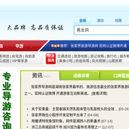
全站
酒店
线路
路
导游
推荐：张家界旅游导游网 官网认证微博开通
旅游
客拼团
|
自驾游
|
自助游
交通途径
|
旅游地图
|
游记攻略
|
旅行社
|
城市
指南
立成团
|
VIP尊享游
|
美食小吃
|
民俗风情
|
风光视频
|
山歌民歌
资讯
成绩卓著
口碑载
/Info
张家界导游网是湖南张家界最早的、旅游信息最全的张家界旅游
之一。官网认证微博 开通游客互动新渠道。
[查看详情]
关于安莱曼：主营泰国天然乳胶床垫与乳胶枕头的全球…
[05-26
张家界微信小程序开发定制平台来了
[04-08]
用魔诱特效鱼饵钓鱼，网传是湘西人的新蛊术
[07-14]
洪江古商城延续千年.绍兴班为最有名青楼之一
[12-07]