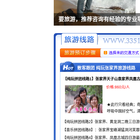
张家界景区口碑一流的客栈：梦
散客跟团 纯玩张家界旅游线路
【纯玩拼团线路1】张家界天子山袁家界凤凰古
价格:860元/人
★此行只看经典；奇
呼吸中国好空气，清心
【纯玩拼团线路2】张家界、黄龙洞二晚三日游
【喜乐拼团线路8】：张家界宝峰湖猛洞河芙蓉
【纯玩拼团线路4】张家界、凤凰古城四日游最