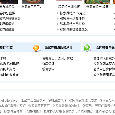
界九斗粮美...
张家界三月三，...
精品特产湘小伍
张家界特产 板栗
道小吃 团馓
张家界特产 八月瓜
家界泥鳅钻豆腐
张家界一绝杜仲茶
家界嘎嘎鸡
张家界特产葛根粉
家界酸酢鱼
张家界的娃娃鱼之父
预订/付款
张家界旅游服务承诺
合同签署与保
卡吗
价格真实、透明、有效
需加购人身意外
旅游 后付款吗
有房保证
没到前怎么签合
行网上支付
低价承诺
团费中已含保险
长时间报名好
如何签署旅游合
gjiajie travel
张家界会议展览网
梦帕酒店管理
张家界高端纯玩旅游
张家界AI
纳木措门票预约预订
张家界莓茶茶厂
张家界爱爬山哈拉夫
张家界九天洞门票预约
订
张家界宝峰湖门票预约预订
张家界大峡谷玻璃桥景门票预约预订
猛洞河漂流门