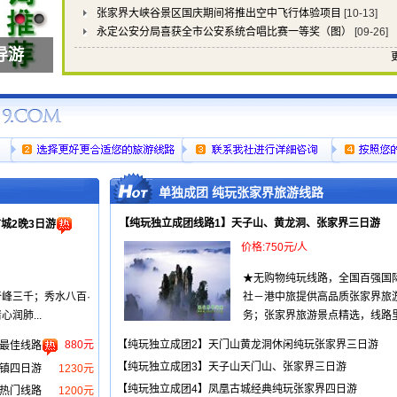
张家界大峡谷景区国庆期间将推出空中飞行体验项目
[10-13]
永定公安分局喜获全市公安系统合唱比赛一等奖（图）
[09-26]
帕客栈
单独成团 纯玩张家界旅游线路
【纯玩独立成团线路1】天子山、黄龙洞、张家界三日游
城2晚3日游
价格:750元/人
★无购物纯玩线路，全国百强国
峰三千；秀水八百·
社－港中旅提供高品质张家界旅
润肺...
务；张家界旅游景点精选，线路里.
880元
【纯玩独立成团2】天门山黄龙洞休闲纯玩张家界三日游
最佳线路
【纯玩独立成团3】天子山天门山、张家界三日游
镇四日游
1230元
【纯玩独立成团4】凤凰古城经典纯玩张家界四日游
热门线路
1200元