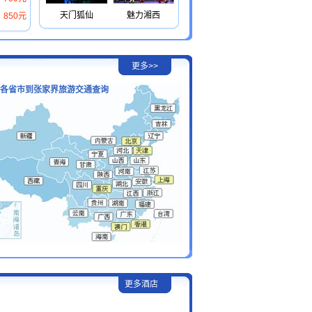
天门狐仙
魅力湘西
850元
更多>>
各省市到张家界旅游交通查询
更多酒店