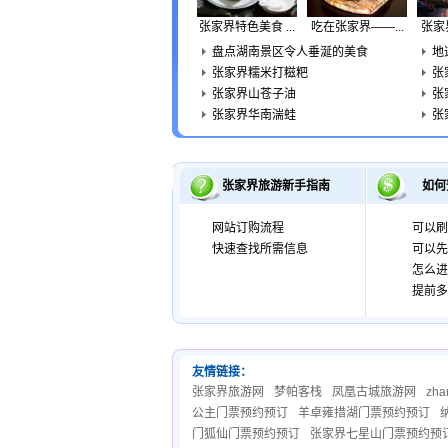
张家界特色美食 ...
吃在张家界——...
张家
盘点湖南景区令人垂涎的美食
地
张家界糯米打糍粑
张
张家界山苍子油
张
张家界华南湍蛙
张
张家界旅游新手指南
如何
网站订购流程
可以刷
快速查找所需信息
可以先
怎么进
提前多
友情链接：
张家界旅游网
梦帕客栈
凤凰古城旅游网
zhan
公主门票预约预订
羊卓雍措湖门票预约预订
门狐仙门票预约预订
张家界七星山门票预约预