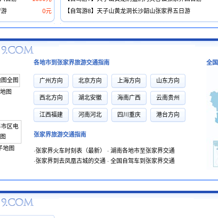
梦游
0元
【自驾游8】天子山黄龙洞长沙韶山张家界五日游
各地市到张家界旅游交通指南
全国
广州方向
北京方向
上海方向
山东方向
地图
西北方向
湖北安徽
海南广西
云南贵州
江西福建
河南河北
四川重庆
港台方向
张家界旅游交通指南
子地图
·
张家界火车时刻表（最新）
·
湖南各地市至张家界交通
·
张家界到去凤凰古城的交通
·
全国自驾车到张家界交通