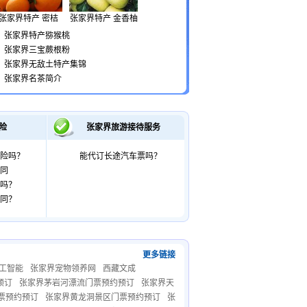
张家界特产 密桔
张家界特产 金香柚
张家界特产猕猴桃
张家界三宝蕨根粉
张家界无敌土特产集锦
张家界名茶简介
险
张家界旅游接待服务
险吗？
能代订长途汽车票吗？
同
吗？
同？
更多链接
人工智能
张家界宠物领养网
西藏文成
预订
张家界茅岩河漂流门票预约预订
张家界天
票预约预订
张家界黄龙洞景区门票预约预订
张