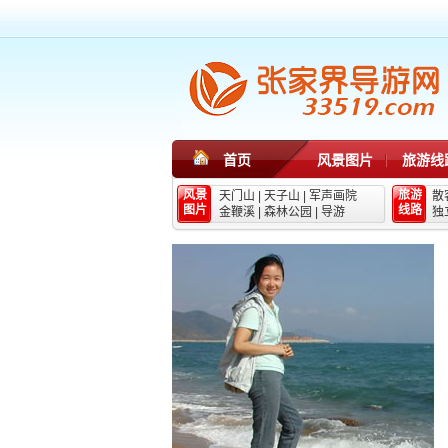
首页
风景图片
旅游线
风景
旅游
天门山
|
天子山
|
军声画院
散
图片
线路
金鞭溪
|
森林公园
|
导游
独