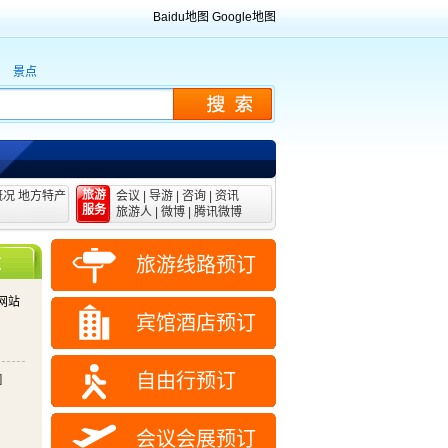
Baidu地图
Google地图
景点
旅游
概况
地方特产
会议
|
导游
|
咨询
|
资讯
服务
旅游人
|
微博
|
腾讯微博
旅游线路预订
道
网站
宾馆酒店预订
自由行预订
]
会议会展预订