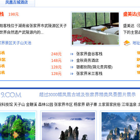
凤凰古城酒店
栈
盛美达(
198元
栈位于湖南省张家界市武陵源区天子
盛美达（
界自然遗产武陵源内的...
下的主营品
家界景区天子山天池
地址
248元
张家界盘谷客栈
148元
金秋商务酒店
128元
银都别院(锦元贵宾楼)
128元
张家界米兰客栈
鲵科技馆
天子山
金鞭溪
森林公园
张家界市区
杨家界
鹞子寨
土家苗家民俗
江垭温泉