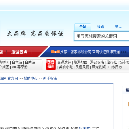
全站
线路
景点
店
旅游景点
推荐：张家界导游网 官网认证微博开通
>>>
旅游
客拼团
|
自驾游
|
自助游
交通途径
|
旅游地图
|
游记攻略
|
旅行社
|
城市
指南
立成团
|
VIP尊享游
|
美食小吃
|
民俗风情
|
风光视频
|
山歌民歌
游网 官方网
>>
帮助中心
>>
新手指南