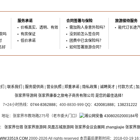
服务承诺
合同签署与保险
旅游接待服务
价格真实、透明、有效
需加购人身意外险吗？
能代订长途
款吗
有房保证
没到前怎么签合同
付
低价承诺
团费中已含保险吗？
名好
如何签署旅游合同？
我们
|
联系我们
|
服务提供商
|
营业执照
|
郑重承诺
|
隐私政策
|
诚聘英才
|
付款方式
|
加
张家界导游网 张家界康泰之旅电子商务有限公司 是您的最佳选择！
7×24小时热线：
0744-8362888
；400-8830-999 QQ：
420081888
；
138231222
地址：张家界市教场路275号（老市委大门口）
湘公网安备 43080202000184号
接：
张家界住宿
张家界旅游网
凤凰古城旅游网
张家界会议会展网
zhangjiajie
张家界
WW.33519.COM
2000-2026 All rights reserved 本页最后更新时间：2018-03-19 16: