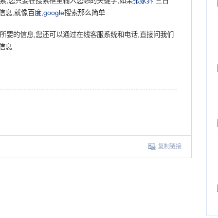
索,您只要在搜索框里输入您想的关键字,如果
张家界
三日
信息,就像
百度
,
google
搜索那么简单
你所要的信息,您还可以通过在线客服系统和电话,直接问我们
信息
复制链接