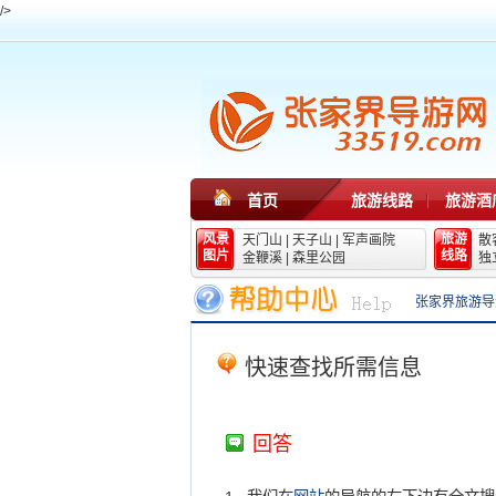
/>
首页
旅游线路
旅游酒
风景
旅游
天门山
|
天子山
|
军声画院
散
图片
线路
金鞭溪
|
森里公园
独
张家界旅游导
快速查找所需信息
回答