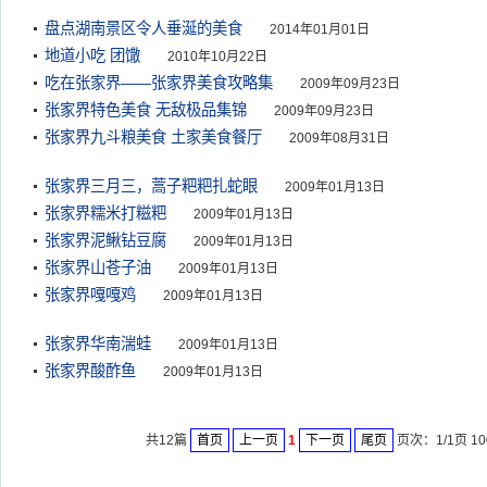
盘点湖南景区令人垂涎的美食
2014年01月01日
地道小吃 团馓
2010年10月22日
吃在张家界——张家界美食攻略集
2009年09月23日
张家界特色美食 无敌极品集锦
2009年09月23日
张家界九斗粮美食 土家美食餐厅
2009年08月31日
张家界三月三，蒿子粑粑扎蛇眼
2009年01月13日
张家界糯米打糍粑
2009年01月13日
张家界泥鳅钻豆腐
2009年01月13日
张家界山苍子油
2009年01月13日
张家界嘎嘎鸡
2009年01月13日
张家界华南湍蛙
2009年01月13日
张家界酸酢鱼
2009年01月13日
共12篇
首页
上一页
1
下一页
尾页
页次：1/1页 10