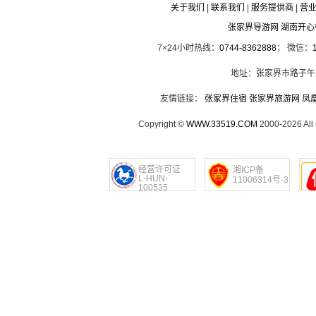
关于我们
|
联系我们
|
服务提供商
|
营
张家界导游网 湖南开
7×24小时热线：
0744-8362888
； 微信：
地址：张家界市路子午
友情链接：
张家界住宿
张家界旅游网
凤
Copyright ©
WWW.33519.COM
2000-2026 Al
经营许可证
湘ICP备
L-HUN-
11006314号-3
100535