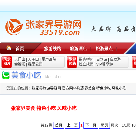
首页
旅游线路
旅游酒店
旅游景点
风景
旅游
天门山
|
天子山
|
军声画院
散客拼团
|
自驾游
|
自助游
图片
线路
金鞭溪
|
森里公园
独立成团
|
VIP尊享游
您现在的位置：
张家界旅游导游网 官方网
>>
张家界美食 特色小吃 风味小吃
张家界美食 特色小吃 风味小吃
共12篇
首页
上一页
1
下一页
尾页
页次：1/1页 10