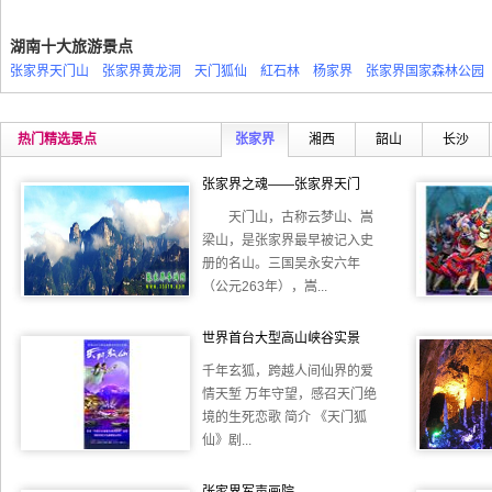
湖南十大旅游景点
张家界天门山
张家界黄龙洞
天门狐仙
紅石林
杨家界
张家界国家森林公园
热门精选景点
张家界
湘西
韶山
长沙
张家界之魂——张家界天门
天门山，古称云梦山、嵩
梁山，是张家界最早被记入史
册的名山。三国吴永安六年
（公元263年），嵩...
世界首台大型高山峡谷实景
千年玄狐，跨越人间仙界的爱
情天堑 万年守望，感召天门绝
境的生死恋歌 简介 《天门狐
仙》剧...