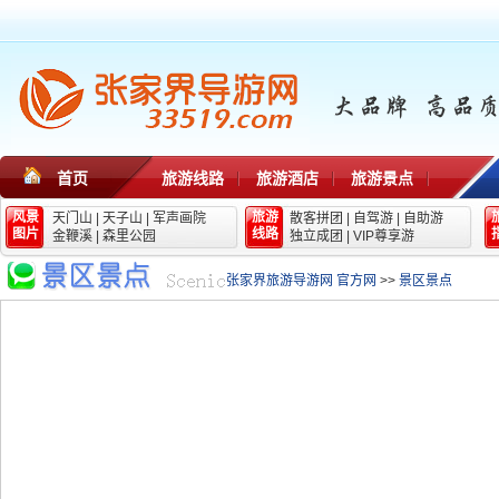
首页
旅游线路
旅游酒店
旅游景点
风景
旅游
天门山
|
天子山
|
军声画院
散客拼团
|
自驾游
|
自助游
图片
线路
金鞭溪
|
森里公园
独立成团
|
VIP尊享游
张家界旅游导游网 官方网
>>
景区景点