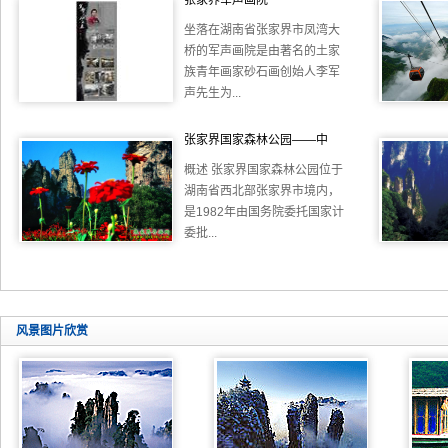
张家界军声画院
坐落在湖南省张家界市凤湾大
桥的军声画院是由著名的土家
族青年画家砂石画创始人李军
声先生为...
张家界国家森林公园——中
概述 张家界国家森林公园位于
湖南省西北部张家界市境内，
是1982年由国务院委托国家计
委批...
风景图片欣赏