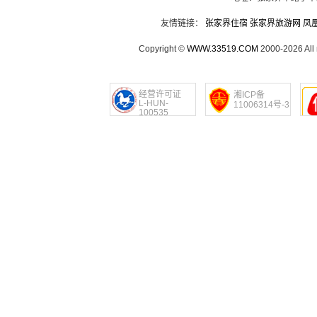
友情链接：
张家界住宿
张家界旅游网
凤
Copyright ©
WWW.33519.COM
2000-2026 Al
经营许可证
湘ICP备
L-HUN-
11006314号-3
100535