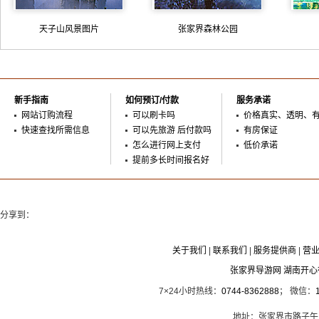
天子山风景图片
张家界森林公园
新手指南
如何预订/付款
服务承诺
网站订购流程
可以刷卡吗
价格真实、透明、
快速查找所需信息
可以先旅游 后付款吗
有房保证
怎么进行网上支付
低价承诺
提前多长时间报名好
分享到：
关于我们
|
联系我们
|
服务提供商
|
营
张家界导游网 湖南开
7×24小时热线：
0744-8362888
； 微信：
地址：张家界市路子午