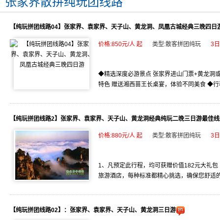
张家界散拼纯玩团线路
【纯玩拼团线路04】张家界、袁家界、天子山、黄龙洞、凤凰古城经典三晚四日
价格:850元/人 起
类型:散客拼团纯玩
3
◆精选深度必游景点 张家界进山门票+黄龙洞
特色 赠送湘西苗王长桌宴，体验不同美食 ◆行程
【纯玩拼团线路2】张家界、袁家界、天子山、黄龙洞经典纯玩二晚三日游最佳线
价格:880元/人 起
类型:散客拼团纯玩
3
1、凡预定此行程，均可获赠价值182元大礼包
旅游酒店，每种标准都精心挑选，确保您舒适的睡
【纯玩拼团线路02】：张家界、袁家界、天子山、黄龙洞三日游