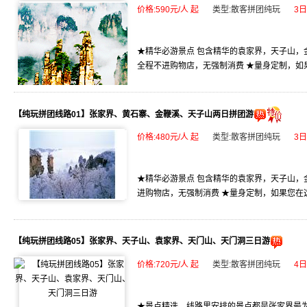
价格:590元/人 起
类型:散客拼团纯玩
3
★精华必游景点 包含精华的袁家界，天子山，
全程不进购物店，无强制消费 ★量身定制，如果
【纯玩拼团线路01】张家界、黄石寨、金鞭溪、天子山两日拼团游
价格:480元/人 起
类型:散客拼团纯玩
3
★精华必游景点 包含精华的袁家界，天子山，
进购物店，无强制消费 ★量身定制，如果您在这
【纯玩拼团线路05】张家界、天子山、袁家界、天门山、天门洞三日游
价格:720元/人 起
类型:散客拼团纯玩
4
★景点精选，线路里安排的景点都是张家界最为