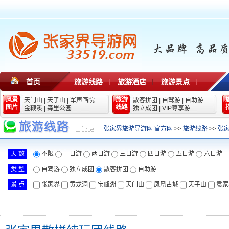
首页
旅游线路
旅游酒店
旅游景点
风景
旅游
天门山
|
天子山
|
军声画院
散客拼团
|
自驾游
|
自助游
图片
线路
金鞭溪
|
森里公园
独立成团
|
VIP尊享游
张家界旅游导游网 官方网
>>
旅游线路
>>
张
天 数
不限
一日游
两日游
三日游
四日游
五日游
六日游
类 型
自驾游
独立成团
散客拼团
自助游
景 点
张家界
黄龙洞
宝峰湖
天门山
凤凰古城
天子山
袁家