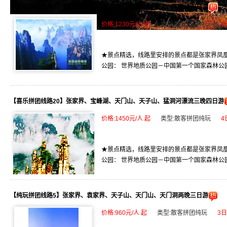
【喜乐拼团线路8】张家界、天子山、宝峰湖、猛洞河漂流、芙蓉镇四日游
价格:1230元/人 起
类型:散客拼团纯玩
4
★景点精选，线路里安排的景点都是张家界凤凰
公园： 世界地质公园－中国第一个国家森林公园
【喜乐拼团线路20】张家界、宝峰湖、天门山、天子山、猛洞河漂流三晚四日游
价格:1450元/人 起
类型:散客拼团纯玩
4
★景点精选，线路里安排的景点都是张家界凤凰
公园： 世界地质公园－中国第一个国家森林公园
【纯玩拼团线路5】张家界、袁家界、天子山、天门山、天门洞两晚三日游
价格:960元/人 起
类型:散客拼团纯玩
3