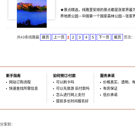
★景点精选，线路里安排的景点都是张家界最为
界地质公园－中国第一个国家森林公园－张家界
共43条线路篇
首页
上一页
1
2
3
4
5
下一页
尾页
页次：5
新手指南
如何预订/付款
服务承诺
网站订购流程
可以刷卡吗
价格真实、透明、
快速查找所需信息
可以先旅游 后付款吗
有房保证
怎么进行网上支付
低价承诺
提前多长时间报名好
分享到：