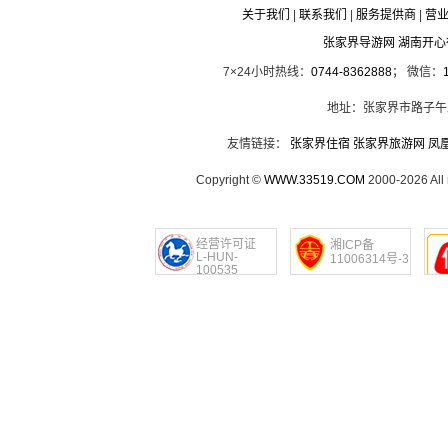
关于我们
|
联系我们
|
服务提供商
|
营
张家界导游网 湖南开
7×24小时热线：
0744-8362888
； 微信：
地址：张家界市路子午
友情链接：
张家界住宿
张家界旅游网
凤
Copyright ©
WWW.33519.COM
2000-2026 Al
经营许可证
湘ICP备
L-HUN-
11006314号-3
100535