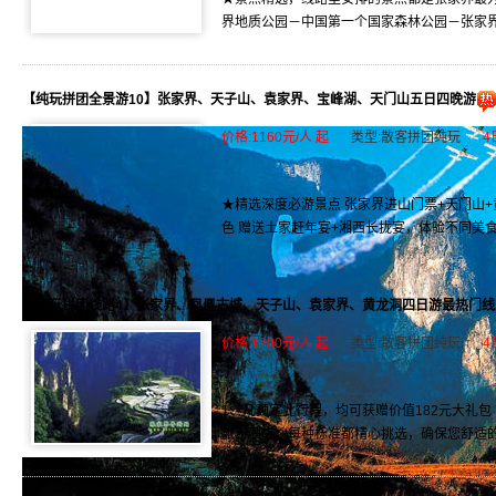
界地质公园－中国第一个国家森林公园－张家界
【纯玩拼团全景游10】张家界、天子山、袁家界、宝峰湖、天门山五日四晚游
价格:1160元/人 起
类型:散客拼团纯玩
4
★精选深度必游景点 张家界进山门票+天门山+
色 赠送土家赶年宴+湘西长拢宴，体验不同美食 
【纯玩拼团线路4】张家界、凤凰古城、天子山、袁家界、黄龙洞四日游最热门线
价格:1200元/人 起
类型:散客拼团纯玩
4
1、凡预定此行程，均可获赠价值182元大礼包
旅游酒店，每种标准都精心挑选，确保您舒适的睡