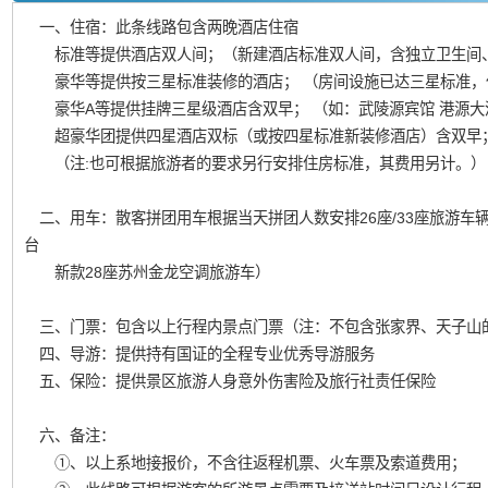
一、住宿：此条线路包含两晚酒店住宿
标准等提供酒店双人间；（新建酒店标准双人间，含独立卫生间
豪华等提供按三星标准装修的酒店； （房间设施已达三星标准，
豪华A等提供挂牌三星级酒店含双早； （如：武陵源宾馆 港源大
超豪华团提供四星酒店双标（或按四星标准新装修酒店）含双早
（注:也可根据旅游者的要求另行安排住房标准，其费用另计。）
二、用车：散客拼团用车根据当天拼团人数安排26座/33座旅游车辆
台
新款28座苏州金龙空调旅游车）
三、门票：包含以上行程内景点门票（注：不包含张家界、天子山的
四、导游：提供持有国证的全程专业优秀导游服务
五、保险：提供景区旅游人身意外伤害险及旅行社责任保险
六、备注：
①、以上系地接报价，不含往返程机票、火车票及索道费用；