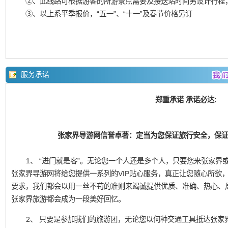
②、此线路可根据游客的所游景点需要及接送站时间另设计行程
③、以上系平季报价，“五一”、“十一”及春节价格另订
服务承诺
郑重承诺 承诺必达:
张家界导游网信誉卓著：定当为您保证旅行安全，保
1、 “进门就是客”。无论您一个人还是多个人，只要您来张家界或凤
张家界导游网将给您提供一系列的VIP贴心服务，真正让您随心所欲
要求，我们都会以用一丝不苟的准则来竭诚提供优质、准确、热心、
张家界旅游都会成为一段美好回忆。
2、 只要是参加我们的旅游团，无论您以何种交通工具抵达张家