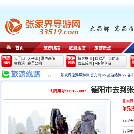
首页
旅游线路
旅游酒店
旅游景点
风景
旅游
天门山
|
天子山
|
军声画院
散客拼团
|
自驾游
|
自助游
图片
线路
金鞭溪
|
森里公园
独立成团
|
VIP尊享游
张家界旅游导游网 官方网
>>
旅游线路
>>
各
德阳市去到张
线路编号:33519-3997
张家界
¥5
行程天
行程类