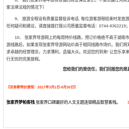
8、 我们张家界港中旅有很强的商业保密意识，不会泄露任何商
家法律法规的情况下）
9、 旅游全程设有质量监督投诉电话, 每位游客游程结束时发
任何疑问和建议，请直接拨打我公司质量监督电话：0744-836221
10、 张家界导游网上的每周特价线路，预订价格绝不高于湖南
游线路后，如果发现张家界导游网站价高于相同线路市场价。我们将
求卓越的经营理念，力求薄利，造福大众。欢迎您的到来! 让您乐享
行无忧的完美旅程。
您给我们的是信任，我们回报您的是
【另有新特价旅馆：2017年3月1日-9月30日】
张家界梦帕客栈
张家界口碑最好的人文主题连锁精品智慧客栈。