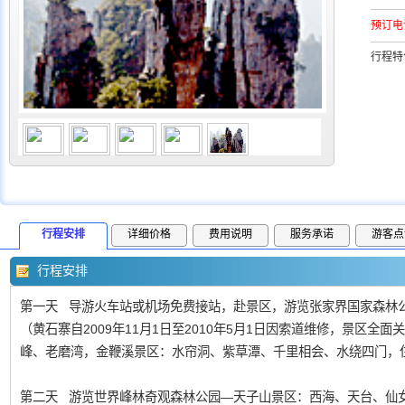
预订电
行程特
行程安排
详细价格
费用说明
服务承诺
游客点
行程安排
第一天 导游火车站或机场免费接站，赴景区，游览张家界国家森林公
（黄石寨自2009年11月1日至2010年5月1日因索道维修，景区
峰、老磨湾，金鞭溪景区：水帘洞、紫草潭、千里相会、水绕四门，
第二天 游览世界峰林奇观森林公园—天子山景区：西海、天台、仙