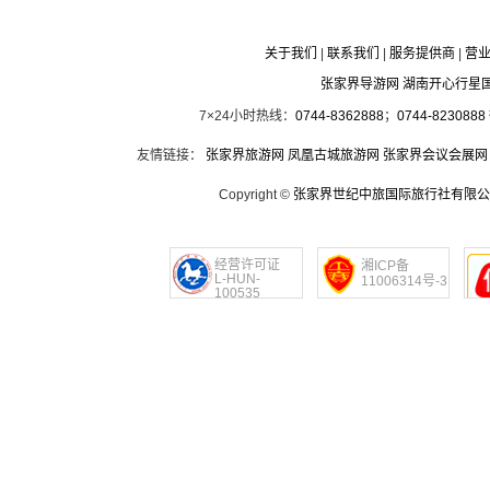
关于我们
|
联系我们
|
服务提供商
|
营
张家界导游网 湖南开心行星
7×24小时热线：
0744-8362888
；
0744-8230888
友情链接：
张家界旅游网
凤凰古城旅游网
张家界会议会展网
Copyright ©
张家界世纪中旅国际旅行社有限公
经营许可证
湘ICP备
L-HUN-
11006314号-3
100535