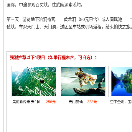
画廊，中途参观百丈峡，住武陵源索溪峪。
第三天 游览地下溶洞奇观——黄龙洞（80元已含）或人间瑶池——宝
仗峡，车观天门山、天门洞，送团至车站或机场返程，结束愉快之旅
强烈推荐以下4项目（如果行程未含，可自选）：
美丽新传奇 天门山
258元
天门狐仙
228元
空中圣湖：宝