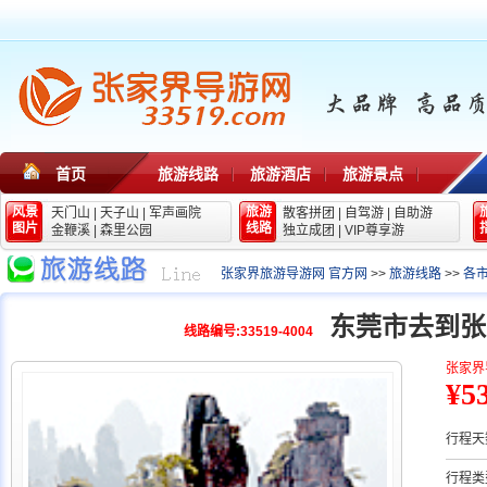
首页
旅游线路
旅游酒店
旅游景点
风景
旅游
天门山
|
天子山
|
军声画院
散客拼团
|
自驾游
|
自助游
图片
线路
金鞭溪
|
森里公园
独立成团
|
VIP尊享游
张家界旅游导游网 官方网
>>
旅游线路
>>
各
东莞市去到张
线路编号:33519-4004
张家界
¥5
行程天
行程类