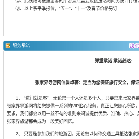
②、此线路可根据游客的所游景点需要及接送站时间另设计行程
③、以上系平季报价，“五一”、“十一”及春节价格另订
服务承诺
郑重承诺 承诺必达:
张家界导游网信誉卓著：定当为您保证旅行安全，保
1、 “进门就是客”。无论您一个人还是多个人，只要您来张家界或凤
张家界导游网将给您提供一系列的VIP贴心服务，真正让您随心所欲
要求，我们都会以用一丝不苟的准则来竭诚提供优质、准确、热心、
张家界旅游都会成为一段美好回忆。
2、 只要是参加我们的旅游团，无论您以何种交通工具抵达张家