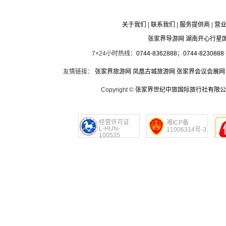
关于我们
|
联系我们
|
服务提供商
|
营
张家界导游网 湖南开心行星
7×24小时热线：
0744-8362888
；
0744-8230888
友情链接：
张家界旅游网
凤凰古城旅游网
张家界会议会展网
Copyright ©
张家界世纪中旅国际旅行社有限公
经营许可证
湘ICP备
L-HUN-
11006314号-3
100535