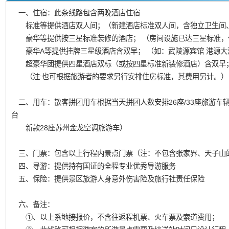
一、住宿：此条线路包含两晚酒店住宿
标准等提供酒店双人间；（新建酒店标准双人间，含独立卫生间
豪华等提供按三星标准装修的酒店； （房间设施已达三星标准，
豪华A等提供挂牌三星级酒店含双早； （如：武陵源宾馆 港源大
超豪华团提供四星酒店双标（或按四星标准新装修酒店）含双早
（注:也可根据旅游者的要求另行安排住房标准，其费用另计。）
二、用车：散客拼团用车根据当天拼团人数安排26座/33座旅游车辆
台
新款28座苏州金龙空调旅游车）
三、门票：包含以上行程内景点门票（注：不包含张家界、天子山的
四、导游：提供持有国证的全程专业优秀导游服务
五、保险：提供景区旅游人身意外伤害险及旅行社责任保险
六、备注：
①、以上系地接报价，不含往返程机票、火车票及索道费用；