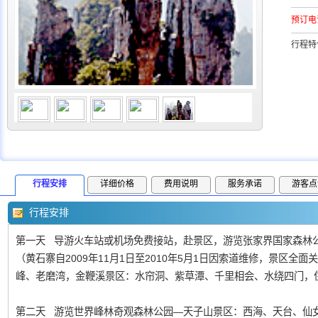
预订电
行程特
行程安排
详细价格
费用说明
服务承诺
游客点
行程安排
第一天 导游火车站或机场免费接站，赴景区，游览张家界国家森林公
（黄石寨自2009年11月1日至2010年5月1日因索道维修，景区
峰、老磨湾，金鞭溪景区：水帘洞、紫草潭、千里相会、水绕四门，
第二天 游览世界峰林奇观森林公园—天子山景区：西海、天台、仙