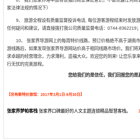
8、 我们张家界港中旅有很强的商业保密意识，不会泄露任何商
家法律法规的情况下）
9、 旅游全程设有质量监督投诉电话, 每位游客游程结束时发
任何疑问和建议，请直接拨打我公司质量监督电话：0744-836221
10、 张家界导游网上的每周特价线路，预订价格绝不高于湖南
游线路后，如果发现张家界导游网站价高于相同线路市场价。我们将
求卓越的经营理念，力求薄利，造福大众。欢迎您的到来! 让您乐享
行无忧的完美旅程。
您给我们的是信任，我们回报您的是
【另有新特价旅馆：2017年3月1日-9月30日】
张家界梦帕客栈
张家界口碑最好的人文主题连锁精品智慧客栈。