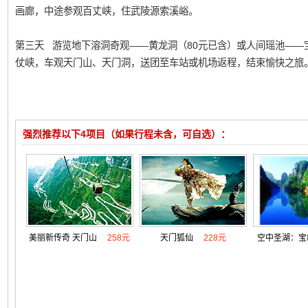
画廊，中途参观百丈峡，住武陵源索溪峪。
第三天 游览地下溶洞奇观——黄龙洞（80元已含）或人间瑶池——宝
仗峡，车观天门山、天门洞，送团至车站或机场返程，结束愉快之旅
强烈推荐以下4项目（如果行程未含，可自选）：
美丽新传奇 天门山
258元
天门狐仙
228元
空中圣湖：宝