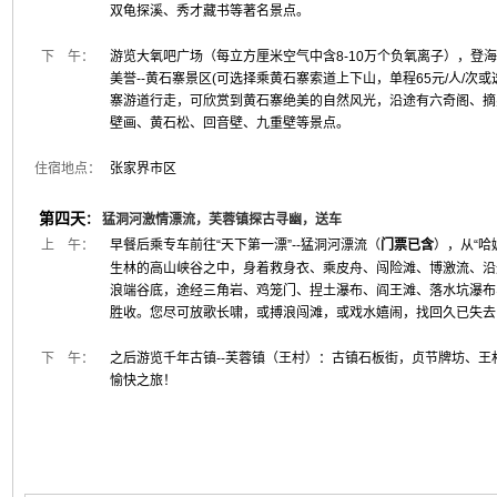
双龟探溪、秀才藏书等著名景点。
下 午：
游览大氧吧广场（每立方厘米空气中含8-10万个负氧离子），登海拔
美誉--黄石寨景区(可选择乘黄石寨索道上下山，单程65元/人/次
寨游道行走，可欣赏到黄石寨绝美的自然风光，沿途有六奇阁、摘
壁画、黄石松、回音壁、九重壁等景点。
住宿地点：
张家界市区
第四天
：
猛洞河激情漂流，芙蓉镇探古寻幽，送车
上 午：
早餐后乘专车前往“天下第一漂”--猛洞河漂流（
门票已含
），从“哈
生林的高山峡谷之中，身着救身衣、乘皮舟、闯险滩、博激流、沿
浪端谷底，途经三角岩、鸡笼门、捏土瀑布、阎王滩、落水坑瀑布
胜收。您尽可放歌长啸，或搏浪闯滩，或戏水嬉闹，找回久已失去
下 午：
之后游览千年古镇--芙蓉镇（王村）：古镇石板街，贞节牌坊、
愉快之旅！