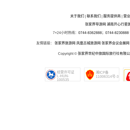
关于我们
|
联系我们
|
服务提供商
|
营
张家界导游网 湖南开心行星
7×24小时热线：
0744-8362888
；
0744-8230888
友情链接：
张家界旅游网
凤凰古城旅游网
张家界会议会展网
Copyright ©
张家界世纪中旅国际旅行社有限公
经营许可证
湘ICP备
L-HUN-
11006314号-3
100535