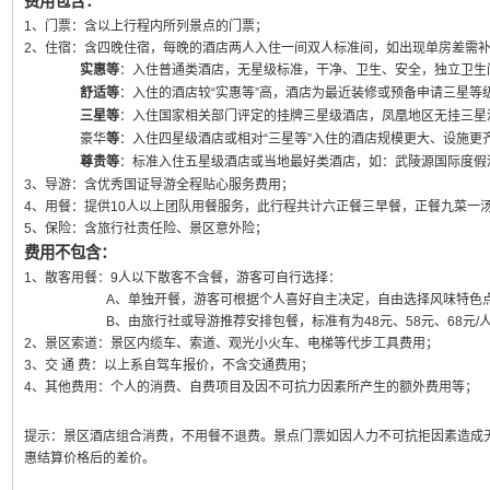
费用包含：
1、门票：含以上行程内所列景点的门票；
2、住宿：含四晚住宿，每晚的酒店两人入住一间双人标准间，如出现单房差需
实惠等
：入住普通类酒店，无星级标准，干净、卫生、安全，独立卫生
舒适等
：入住的酒店较“实惠等”高，酒店为最近装修或预备申请三星等
三星等
：入住国家相关部门评定的挂牌三星级酒店，凤凰地区无挂三星
豪华
等
：入住四星级酒店或相对“三星等”入住的酒店规模更大、设施更
尊贵等
：标准入住五星级酒店或当地最好类酒店，如：武陵源国际度假
3、导游：含优秀国证导游全程贴心服务费用；
4、用餐：提供10人以上团队用餐服务，此行程共计六正餐三早餐，正餐九菜一汤
5、保险：含旅行社责任险、景区意外险；
费用不包含：
1、散客用餐：9人以下散客不含餐，游客可自行选择：
A、单独开餐，游客可根据个人喜好自主决定，自由选择风味特色
B、由旅行社或导游推荐安排包餐，标准有为48元、58元、68元/人
2、景区索道：景区内缆车、索道、观光小火车、电梯等代步工具费用；
3、交 通 费：以上系自驾车报价，不含交通费用；
4、其他费用：个人的消费、自费项目及因不可抗力因素所产生的额外费用等；
提示：
景区酒店组合消费，不用餐不退费。景点门票如因人力不可抗拒因素造成
惠结算价格后的差价。