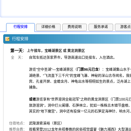
行程安排
详细价格
费用说明
服务承诺
游客点
行程安排
第一天
：
上午接车，宝峰湖景区 或 黄龙洞景区
全 天：
自驾车抵达张家界市，导游高速出口处接车，入住酒店。
游览“空中圣湖”—宝峰湖景区（
门票96元已含
）：宝峰湖集山水于
湖绝景、“飞流直下三千尺”的宝峰飞瀑、神秘的深山古寺闻名，
宾、孔雀开屏、金蟾含月、神龟出水等栩栩如生的景点，泛舟湖上
捕鱼。
或者
游览享有“世界溶洞全能冠军”之称的黄龙洞景区（门票100元
旅游溶洞”，洞中灯火阑珊、石笋林立，犹如一株株古木错节盘根
其实的“地下魔宫”，洞中还有投保一亿元的石笋定海神针、响水
住宿地点：
武陵源索溪峪（景区）
推荐自费：
观看荣登2012龙年央视春晚的民俗视觉盛宴《魅力湘西》大型演出2