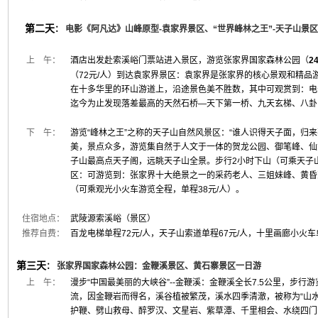
第二天
：
电影《阿凡达》山峰原型-袁家界景区、“世界峰林之王”-天子山景
上 午：
酒店出发赴索溪峪门票站进入景区，游览张家界国家森林公园（
2
（72元/人）到达袁家界景区：袁家界是张家界的核心景观和精品
在十多华里的环山游道上，沿途景色美不胜数，其中可观赏到：电影
迄今为止发现落差最高的天然石桥—天下第一桥、九天玄梯、八卦
下 午：
游览“峰林之王”之称的天子山自然风景区：“谁人识得天子面，归
美，景点众多，游览集自然于人文于一体的贺龙公园、御笔峰、仙
子山最高点天子阁，远眺天子山全景。步行2小时下山（可乘天子山
区：可游览到：张家界十大绝景之一的采药老人、三姐妹峰、黄昏
（可乘观光小火车游览全程，单程38元/人）。
住宿地点：
武陵源索溪峪（景区）
推荐自费：
百龙电梯单程72元/人，天子山索道单程67元/人，十里画廊小火车单
第三天
：
张家界国家森林公园：金鞭溪景区、黄石寨景区一日游
上 午：
漫步“中国最美丽的大峡谷”--金鞭溪：金鞭溪全长7.5公里，步行
流，因金鞭岩而得名，溪谷植被繁茂，溪水四季清澈，被称为“山水
护鞭、劈山救母、醉罗汉、文星岩、紫草潭、千里相会、水绕四门