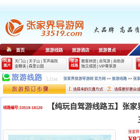
首页
旅游线路
旅游酒店
旅游景点
风景
旅游
天门山
|
天子山
|
军声画院
散客拼团
|
自驾游
|
自助游
图片
线路
金鞭溪
|
森里公园
独立成团
|
VIP尊享游
张家界旅游导游网 官方网
>>
旅游线路
>>
张
【纯玩自驾游线路五】张家
线路编号:33519-18120
张家界
¥8