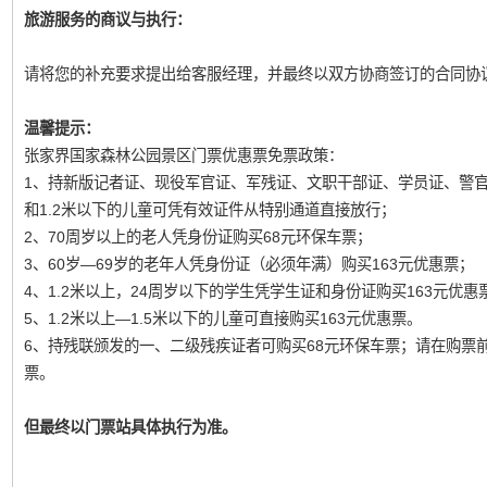
旅游服务的商议与执行：
请将您的补充要求提出给客服经理，并最终以双方协商签订的合同协
温馨提示：
张家界国家森林公园景区门票优惠票免票政策：
1、持新版记者证、现役军官证、军残证、文职干部证、学员证、警
和1.2米以下的儿童可凭有效证件从特别通道直接放行；
2、70周岁以上的老人凭身份证购买68元环保车票；
3、60岁—69岁的老年人凭身份证（必须年满）购买163元优惠票；
4、1.2米以上，24周岁以下的学生凭学生证和身份证购买163元优惠
5、1.2米以上—1.5米以下的儿童可直接购买163元优惠票。
6、持残联颁发的一、二级残疾证者可购买68元环保车票；请在购票
票。
但最终以门票站具体执行为准。