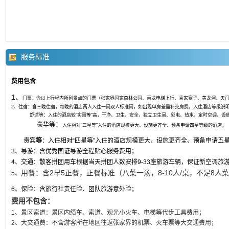
服务标准
费用包含
1、
门票：含以上行程内所列景点的门票（张家界国家森林公园、百龙电梯上行、袁家寨子、黄龙洞、天
2、住宿：含三晚住宿，每晚的酒店两人入住一间双人标准间，如出现单房差需补交房费。入住酒店等级说
舒适等
：入住的酒店较“实惠等”高，干净、卫生、安全，独立卫生间、彩电、热水、定时空调、设
：
豪
华等
入住相对“三星等”入住的酒店规模更大、设施更齐全、预备申请四星等级的酒店；
贵宾
等
：入住相对“四星等”入住的酒店规模更大、设施更齐全、预备申请五
3、导游：含优秀国证导游全程贴心服务费用；
4、交通：散客拼团用车根据当天拼团人数安排9-33座旅游车辆，保证新空调旅
用餐：含2早5正餐，正餐标准（八菜一汤，8-10人/桌，不足8人
5、
6、保险：含旅行社责任险、团队旅游意外险；
费用不包含：
1、景区索道：景区内缆车、索道、观光小火车、电梯等代步工具费用；
2、大交通费：不含游客所在地区往返张家界的机票、火车票等大交通费用；