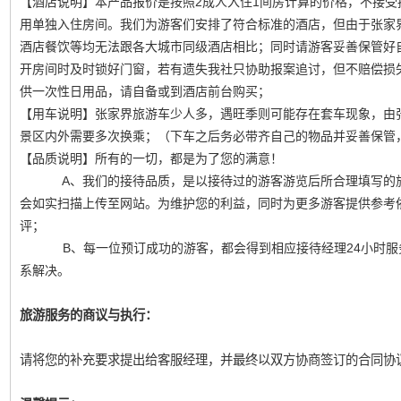
【酒店说明】本产品报价是按照2成人入住1间房计算的价格，不接
用单独入住房间。我们为游客们安排了符合标准的酒店，但由于张家
酒店餐饮等均无法跟各大城市同级酒店相比；同时请游客妥善保管好
开房间时及时锁好门窗，若有遗失我社只协助报案追讨，但不赔偿损
供一次性日用品，请自备或到酒店前台购买；
【用车说明】张家界旅游车少人多，遇旺季则可能存在套车现象，由
景区内外需要多次换乘；（下车之后务必带齐自己的物品并妥善保管
【品质说明】所有的一切，都是为了您的满意！
A、我们的接待品质，是以接待过的游客游览后所合理填写的旅
会如实扫描上传至网站。为维护您的利益，同时为更多游客提供参考
评；
B、每一位预订成功的游客，都会得到相应接待经理24小时服务
系解决。
旅游服务的商议与执行：
请将您的补充要求提出给客服经理，并最终以双方协商签订的合同协