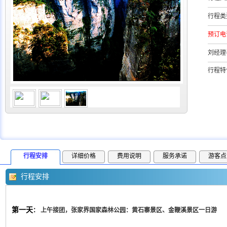
行程类
预订电
刘经理
行程特
行程安排
详细价格
费用说明
服务承诺
游客点
行程安排
第一天
：
上午接团，张家界国家森林公园：黄石寨景区、金鞭溪景区一日游