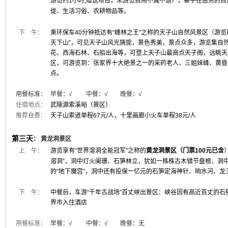
游览约1小时,
赠送项目，未游览费用不减不退
），寨子在恶劣的自
徙、生活习俗、农耕物品等。
下 午：
乘环保车40分钟抵达有“峰林之王”之称的天子山自然风景区（游览
天下山”，可见天子山风光旖旎，景色秀美，景点众多，游览集自
花、西海石林、石船出海等，可登上天子山最高点天子阁，远眺天
区，可游览到：张家界十大绝景之一的采药老人、三姐妹峰、黄昏
点。
用餐标准：
早餐：√ 中餐：√ 晚餐：
√
住宿地点：
武陵源索溪峪（景区）
推荐自费：
天子山索道单程67元/人，十里画廊小火车单程38元/人
第三天
：
黄龙洞景区
上 午：
游览享有“世界溶洞全能冠军”之称的
黄龙洞景区（门票100元已含
溶洞”，洞中灯火阑珊、石笋林立，犹如一株株古木错节盘根、洞
的“地下魔宫”，洞中还有投保一亿元的石笋定海神针、响水河、
下 午：
中餐后，车游“千年古战场”百丈峡出景区：峡谷因有高近百丈的
界市入住酒店
用餐标准：
早餐：√ 中餐：√ 晚餐：无