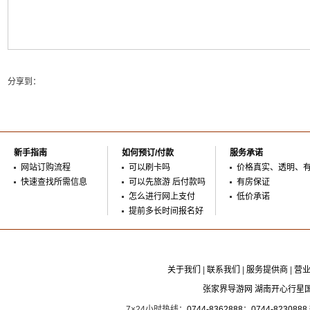
分享到：
新手指南
如何预订/付款
服务承诺
网站订购流程
可以刷卡吗
价格真实、透明、
快速查找所需信息
可以先旅游 后付款吗
有房保证
怎么进行网上支付
低价承诺
提前多长时间报名好
关于我们
|
联系我们
|
服务提供商
|
营
张家界导游网 湖南开心行星
7×24小时热线：
0744-8362888
；
0744-8230888