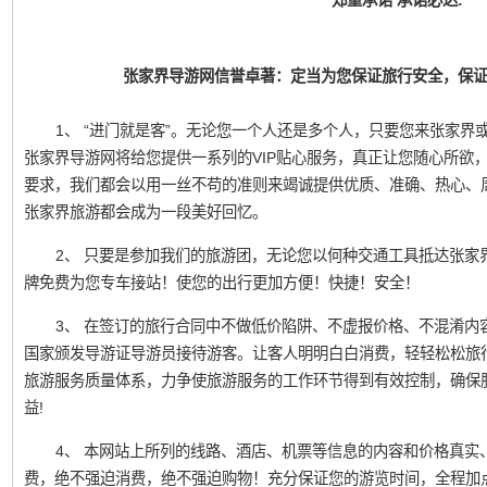
郑重承诺 承诺必达:
张家界导游网信誉卓著：定当为您保证旅行安全，保
1、 “进门就是客”。无论您一个人还是多个人，只要您来张家界或凤
张家界导游网将给您提供一系列的VIP贴心服务，真正让您随心所欲
要求，我们都会以用一丝不苟的准则来竭诚提供优质、准确、热心、
张家界旅游都会成为一段美好回忆。
2、 只要是参加我们的旅游团，无论您以何种交通工具抵达张家
牌免费为您专车接站！使您的出行更加方便！快捷！安全！
3、 在签订的旅行合同中不做低价陷阱、不虚报价格、不混淆内
国家颁发导游证导游员接待游客。让客人明明白白消费，轻轻松松旅
旅游服务质量体系，力争使旅游服务的工作环节得到有效控制，确保
益!
4、 本网站上所列的线路、酒店、机票等信息的内容和价格真实
费，绝不强迫消费，绝不强迫购物！充分保证您的游览时间，全程加