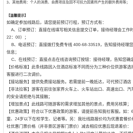
3、其他费用：个人的消费、自费项目及因不可抗力因素所产生的额外费用等；
【温馨提示】
如确定参加线路后，请您提前预订行程，预订方式有：
A、订单预订：直接在线填写相关信息提交订单，接待经理会工作时间
22：00）；
B、电话预订：直接拨打免费专线 400-68-33519，告知接待经
信息；
C、在线预订：直接点击在线咨询预订按钮：接待经理，告知您确
【价格标准】此条线路因入住酒店标准不同而分为三种价位供游客选
客服进行二次调价。
【接站服务】提供免费接站服务。若需提前一晚抵达，可代预订酒店
【非法拉客】游客在前往张家界火车上、火车站出口、高速出口、汽车
的安全请拒绝与其接触；
【增加景点】此线路可随游客的需求增加其他的景点，费用另核算；
【优惠政策】符合以下优惠政策的游客，请提前告知我社客服。如：6
童、24岁以下在校学生、记者等。另：我社线路报价均为优惠套餐
社优惠门票价格（并非景区游客门票价）减去相应优惠后现退差价：