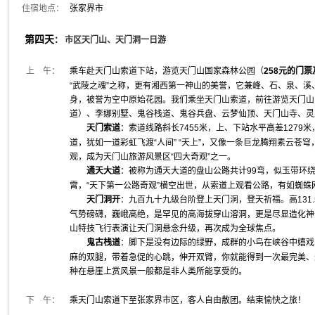
住宿地点：
张家界市
第四天
：
市区天门山、天门洞一日游
上 午：
乘车赴天门山索道下站，游览天门山国家森林公园（
258元的门
“武陵之魂”之称，更有湘西第一神山的美誉，它兼峰、石、泉、
身，被誉为空中原始花园。我们乘坐天门山索道，前往游览天门山
道）、李娜别墅、鬼谷栈道、鬼谷兵盘、云梦仙顶、天门山寺、灵
天门索道
：索道线路斜长7455米，上、下站水平高差127
道，犹如一道彩虹飞渡“人间” “天上”，又像一条巨龙腾翔素云苍
观，成为天门山旅游风景区“四大奇观”之一。
通天大道
：被称为通天大道的盘山公路共计99弯，似玉带环
霄，“天下第一公路奇观”横空出世，从索道上观看公路，有如蜘
天门洞开
：九百九十九级台阶登上天门洞，登天祈福。高131
气势磅礴，巍峨高绝，是罕见的高海拔穿山溶洞，更是尽显造化神奇
山特技飞行表演让天门洞悬念升级，再次成为全球焦点。
鬼古栈道
：脚下是没有边际的绿野，成群的小鸟在峡谷中嬉戏
麻的双腿，带着急促的心跳，伸开双臂，你就能得到一次最完美、
种在悬崖上赏风景一般都是非人类所能享受的。
下 午：
乘天门山索道下至张家界市区，客人自由散团。结束愉快之旅！