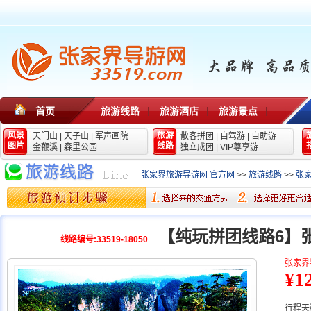
首页
旅游线路
旅游酒店
旅游景点
风景
旅游
天门山
|
天子山
|
军声画院
散客拼团
|
自驾游
|
自助游
图片
线路
金鞭溪
|
森里公园
独立成团
|
VIP尊享游
张家界旅游导游网 官方网
>>
旅游线路
>>
张
【纯玩拼团线路6】
线路编号:33519-18050
张家界
¥1
行程天