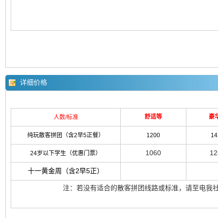
详细价格
舒适等
豪
人数/标准
纯玩散客拼团（含2早5正餐）
1200
14
1060
12
24岁以下学生（优惠门票）
十一黄金周（含2早5正）
注：若没有适合的散客拼团线路或标准，请至电我