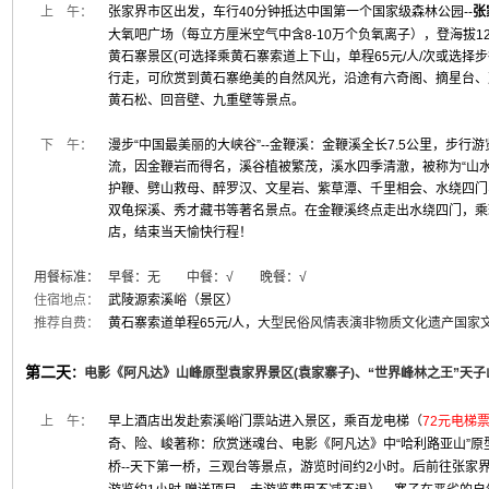
上 午：
张家界市区出发，车行40分钟抵达中国第一个国家级森林公园--
张
大氧吧广场（每立方厘米空气中含8-10万个负氧离子），登海拔12
黄石寨景区(可选择乘黄石寨索道上下山，单程65元/人/次或选择
行走，可欣赏到黄石寨绝美的自然风光，沿途有六奇阁、摘星台、
黄石松、回音壁、九重壁等景点。
下 午：
漫步“中国最美丽的大峡谷”--金鞭溪：金鞭溪全长7.5公里，步行
流，因金鞭岩而得名，溪谷植被繁茂，溪水四季清澈，被称为“山水
护鞭、劈山救母、醉罗汉、文星岩、紫草潭、千里相会、水绕四门
双龟探溪、秀才藏书等著名景点。在金鞭溪终点走出水绕四门，乘
店，结束当天愉快行程！
用餐标准：
早餐：无 中餐：√ 晚餐：√
住宿地点：
武陵源索溪峪（景区）
推荐自费：
黄石寨索道单程65元/人，
大型民俗风情表演非物质文化遗产国家文化
第二天
：
电影《阿凡达》山峰原型袁家界景区(袁家寨子)、“世界峰林之王”天
上 午：
早上酒店出发赴索溪峪门票站进入景区，乘百龙电梯（
72元电梯
奇、险、峻著称：欣赏迷魂台、电影《阿凡达》中“哈利路亚山”原
桥--天下第一桥，三观台等景点，游览时间约2小时。后前往张家