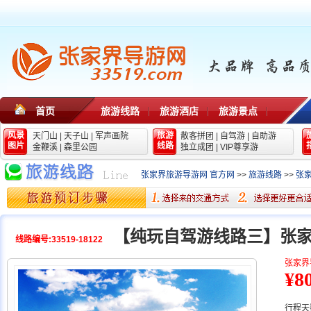
首页
旅游线路
旅游酒店
旅游景点
风景
旅游
天门山
|
天子山
|
军声画院
散客拼团
|
自驾游
|
自助游
图片
线路
金鞭溪
|
森里公园
独立成团
|
VIP尊享游
张家界旅游导游网 官方网
>>
旅游线路
>>
张
【纯玩自驾游线路三】张
线路编号:33519-18122
张家界
¥8
行程天