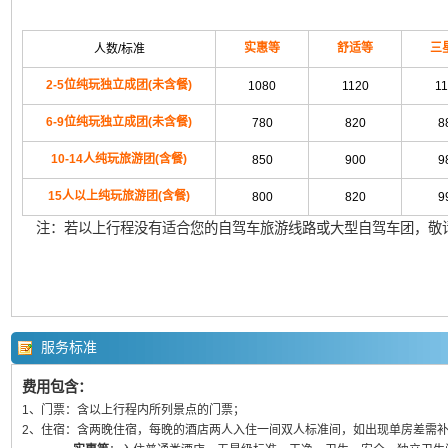
实惠等
舒适等
三
人数/标准
2-5位纯玩独立成团(未含餐)
1080
1120
11
6-9位纯玩独立成团(未含餐)
780
820
8
10-14人纯玩旅游团(含餐)
850
900
9
15人以上纯玩旅游团(含餐)
800
820
9
注：若以上行程没有适合您的自驾车旅游线路或大型自驾车团，敬请来电
服务标准
费用包含：
1、门票：含以上行程内所列景点的门票；
2、住宿：含两晚住宿，每晚的酒店两人入住一间双人标准间，如出现单房差需