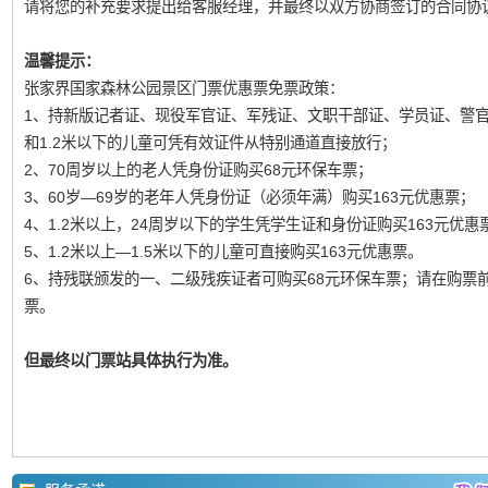
请将您的补充要求提出给客服经理，并最终以双方协商签订的合同协
温馨提示：
张家界国家森林公园景区门票优惠票免票政策：
1、持新版记者证、现役军官证、军残证、文职干部证、学员证、警
和1.2米以下的儿童可凭有效证件从特别通道直接放行；
2、70周岁以上的老人凭身份证购买68元环保车票；
3、60岁—69岁的老年人凭身份证（必须年满）购买163元优惠票；
4、1.2米以上，24周岁以下的学生凭学生证和身份证购买163元优惠
5、1.2米以上—1.5米以下的儿童可直接购买163元优惠票。
6、持残联颁发的一、二级残疾证者可购买68元环保车票；请在购票
票。
但最终以门票站具体执行为准。