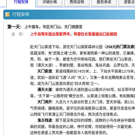
行程安排
详细价格
费用说明
服务承诺
游客点
行程安排
第一天
：
上午接车，市区天门山、天门洞游览
全 天：
上午自驾车抵达张家界市，导游在长张高速出口处接团
赴天门山索道下站，游览天门山国家森林公园（
258元的门票及
底蕴深厚，有“武陵之魂”之称，更有湘西第一神山的美誉，它兼
秀、险、幽于一身，被誉为空中原始花园。我们乘坐天门山索道，
观（通天大道）、李娜别墅、鬼谷栈道、鬼谷兵盘、云梦仙顶、天
天门索道
：索道线路斜长7455米，上、下站水平高差127
道，犹如一道彩虹飞渡“人间” “天上”，又象一条巨龙腾翔素云苍
观，成为天门山旅游风景区“四大奇观”之一。
通天大道
：被称为通天大道的盘山公路共计99弯，似玉带环
霄，“天下第一公路奇观”横空出世，从索道上观看公路，有如蜘
天门洞开
：九百九十九级台阶登上天门洞，登天祈福。高131
气势磅礴，巍峨高绝，是罕见的高海拔穿山溶洞，更是尽显造化神奇
山特技飞行表演让天门洞悬念升级，再次成为全球焦点。
鬼古栈道
：脚下是没有边际的绿野，成群的小鸟在峡谷中嬉戏
麻的双腿，带着急促的心跳，伸开双臂，你就能得到一次最完美、
这种在悬崖上赏风景一般都是非人类所能享受的。