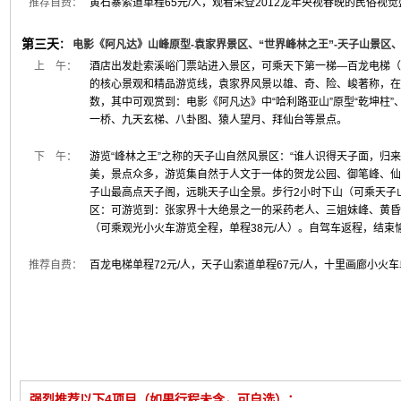
推荐自费：
黄石寨索道单程65元/人，观看荣登2012龙年央视春晚的民俗视觉
第三天
：
电影《阿凡达》山峰原型-袁家界景区、“世界峰林之王”-天子山景区
上 午：
酒店出发赴索溪峪门票站进入景区，可乘天下第一梯—百龙电梯（
的核心景观和精品游览线，袁家界风景以雄、奇、险、峻著称，在
数，其中可观赏到：电影《阿凡达》中“哈利路亚山”原型“乾坤柱
一桥、九天玄梯、八卦图、猿人望月、拜仙台等景点。
下 午：
游览“峰林之王”之称的天子山自然风景区：“谁人识得天子面，归
美，景点众多，游览集自然于人文于一体的贺龙公园、御笔峰、仙
子山最高点天子阁，远眺天子山全景。步行2小时下山（可乘天子山
区：可游览到：张家界十大绝景之一的采药老人、三姐妹峰、黄昏
（可乘观光小火车游览全程，单程38元/人）。自驾车返程，结束
推荐自费：
百龙电梯单程72元/人，天子山索道单程67元/人，十里画廊小火车单
强烈推荐以下4项目（如果行程未含，可自选）：