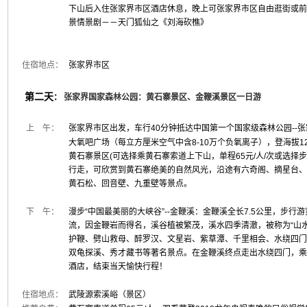
下山后入住张家界市区酒店休息，晚上可张家界市区自由逛街或前
景情景剧－－天门狐仙之《刘海砍樵》
住宿地点：
张家界市区
第二天
：
张家界国家森林公园：黄石寨景区、金鞭溪景区一日游
上 午：
张家界市区出发，车行40分钟抵达中国第一个国家级森林公园--
大氧吧广场（每立方厘米空气中含8-10万个负氧离子），登海拔12
黄石寨景区(可选择乘黄石寨索道上下山，单程65元/人/次或选择
行走，可欣赏到黄石寨绝美的自然风光，沿途有六奇阁、摘星台、
黄石松、回音壁、九重壁等景点。
下 午：
漫步“中国最美丽的大峡谷”--金鞭溪：金鞭溪全长7.5公里，步行
流，因金鞭岩而得名，溪谷植被繁茂，溪水四季清澈，被称为“山水
护鞭、劈山救母、醉罗汉、文星岩、紫草潭、千里相会、水绕四门
双龟探溪、秀才藏书等著名景点。在金鞭溪终点走出水绕四门，乘
酒店，结束当天愉快行程！
住宿地点：
武陵源索溪峪（景区）