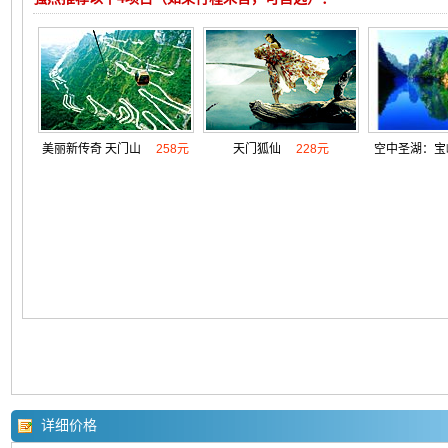
美丽新传奇 天门山
258元
天门狐仙
228元
空中圣湖：宝
详细价格