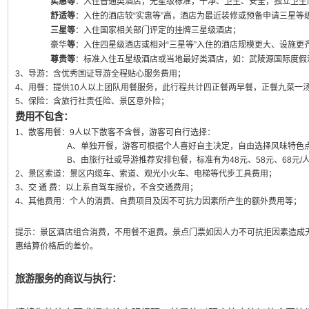
实惠等
：入住普通类酒店，无星级标准，干净、卫生、安全，独立卫生
舒适等
：入住的酒店较“实惠等”高，酒店为最近装修或预备申请三星等
三星等
：入住国家相关部门评定的挂牌三星级酒店；
豪华
等
：入住四星级酒店或相对“三星等”入住的酒店规模更大、设施更
尊贵等
：标准入住五星级酒店或当地最好类酒店，如：武陵源国际度假
3、导游：含优秀国证导游全程贴心服务费用；
4、用餐：提供10人以上团队用餐服务，此行程共计四正餐两早餐，正餐九菜一汤
5、保险：含旅行社责任险、景区意外险；
费用不包含：
1、散客用餐：9人以下散客不含餐，游客可自行选择：
A、单独开餐，游客可根据个人喜好自主决定，自由选择风味特色
B、由旅行社或导游推荐安排包餐，标准有为48元、58元、68元/人
2、景区索道：景区内缆车、索道、观光小火车、电梯等代步工具费用；
3、交 通 费：以上系自驾车报价，不含交通费用；
4、其他费用：个人的消费、自费项目及因不可抗力因素所产生的额外费用等；
提示：
景区酒店组合消费，不用餐不退费。景点门票如因人力不可抗拒因素造成
惠结算价格后的差价。
旅游服务的商议与执行：