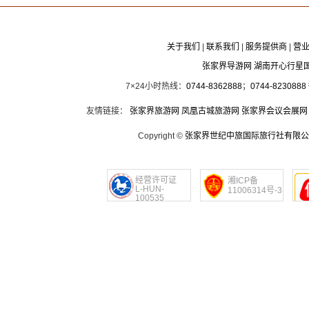
关于我们
|
联系我们
|
服务提供商
|
营
张家界导游网 湖南开心行星
7×24小时热线：
0744-8362888
；
0744-8230888
友情链接：
张家界旅游网
凤凰古城旅游网
张家界会议会展网
Copyright ©
张家界世纪中旅国际旅行社有限公
经营许可证
湘ICP备
L-HUN-
11006314号-3
100535