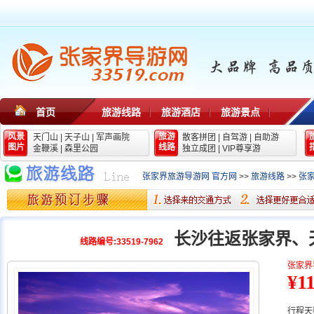
首页
旅游线路
旅游酒店
旅游景点
风景
旅游
天门山
|
天子山
|
军声画院
散客拼团
|
自驾游
|
自助游
图片
线路
金鞭溪
|
森里公园
独立成团
|
VIP尊享游
张家界旅游导游网 官方网
>>
旅游线路
>>
张
长沙往返张家界、
线路编号:33519-7962
张家界
¥1
行程天