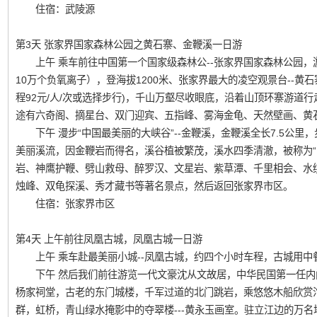
住宿：武陵源
第3天 张家界国家森林公园之黄石寨、金鞭溪一日游
上午 乘车前往中国第一个国家级森林公--张家界国家森林公园，游
10万个负氧离子），登海拔1200米、张家界最大的凌空观景台--黄石
程92元/人/次或选择步行)，千山万壑尽收眼底，沿着山顶环寨游道
途有六奇阁、摘星台、双门迎宾、五指峰、雾海金龟、天然壁画、黄
下午 漫步“中国最美丽的大峡谷”--金鞭溪，金鞭溪全长7.5公里，
美丽溪流，因金鞭岩而得名，溪谷植被繁茂，溪水四季清澈，被称为“山
岩、神鹰护鞭、劈山救母、醉罗汉、文星岩、紫草潭、千里相会、水
烛峰、双龟探溪、秀才藏书等著名景点，然后返回张家界市区。
住宿：张家界市区
第4天 上午前往凤凰古城，凤凰古城一日游
上午 乘车赴最美丽小城--凤凰古城，约四个小时车程，古城用中
下午 然后我们前往游览一代文豪沈从文故居，中华民国第一任内阁
杨家祠堂，古老的东门城楼，千军过道的北门跳岩，乘悠悠木船欣赏
群，虹桥，青山绿水掩影中的夺翠楼---黄永玉画室。驻立江边的万