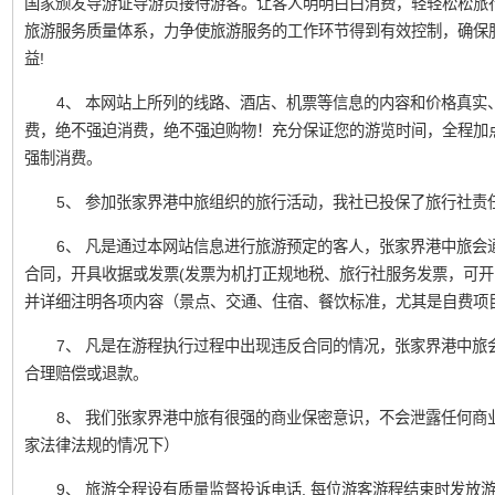
国家颁发导游证导游员接待游客。让客人明明白白消费，轻轻松松旅
旅游服务质量体系，力争使旅游服务的工作环节得到有效控制，确保
益!
4、 本网站上所列的线路、酒店、机票等信息的内容和价格真实
费，绝不强迫消费，绝不强迫购物！充分保证您的游览时间，全程加
强制消费。
5、 参加张家界港中旅组织的旅行活动，我社已投保了旅行社责
6、 凡是通过本网站信息进行旅游预定的客人，张家界港中旅会
合同，开具收据或发票(发票为机打正规地税、旅行社服务发票，可开
并详细注明各项内容（景点、交通、住宿、餐饮标准，尤其是自费项
7、 凡是在游程执行过程中出现违反合同的情况，张家界港中旅
合理赔偿或退款。
8、 我们张家界港中旅有很强的商业保密意识，不会泄露任何商
家法律法规的情况下）
9、 旅游全程设有质量监督投诉电话, 每位游客游程结束时发