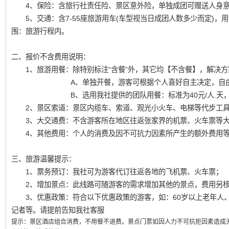
4、保险：含旅行社责任险、景区意外险，单独成团可赠送人身意
5、交通：含7-55座旅游用车(车型视当日成团人数多少而定)，
围：旅游行程内。
二、报价不含费用说明：
1、旅游用餐：除特别标注“含餐”外，其它均【不含餐】，解决方
A、单独开餐，游客可根据个人喜好自主决定，自由选
B、选用我社提供的团队用餐：标准为40元/人.天，
2、景区索道：景区内缆车、索道、观光小火车、电梯等代步工具
3、大交通费：不含游客所在地区往返张家界的机票、火车票等大
4、其他费用：个人的消费及因不可抗力因素所产生的额外费用
三、旅游温馨提示：
1、票务预订：我社可为游客代订往返各地的飞机票、火车票；
2、增加景点：此线路可随游客的需求增加其他的景点，费用另
3、优惠政策：符合以下优惠政策的游客，如：60岁以上老年人、
记者等。请提前告知我社客服
提示：
景区酒店组合消费，不用餐不退费。景点门票如因人力不可抗拒因素造成