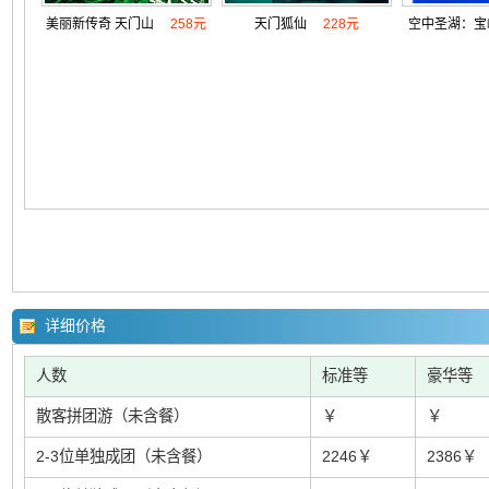
美丽新传奇 天门山
258元
天门狐仙
228元
空中圣湖：宝
详细价格
人数
标准等
豪华等
散客拼团游（未含餐）
￥
￥
2-3位单独成团（未含餐）
2246￥
2386￥