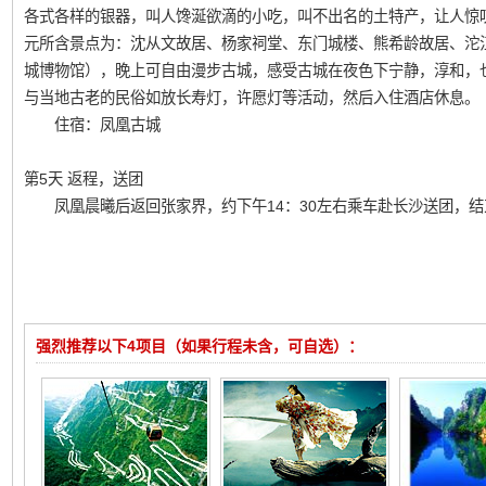
各式各样的银器，叫人馋涎欲滴的小吃，叫不出名的土特产，让人惊叹的苗
元所含景点为：沈从文故居、杨家祠堂、东门城楼、熊希龄故居、沱
城博物馆），晚上可自由漫步古城，感受古城在夜色下宁静，淳和，
与当地古老的民俗如放长寿灯，许愿灯等活动，然后入住酒店休息。
住宿：凤凰古城
第5天 返程，送团
凤凰晨曦后返回张家界，约下午14：30左右乘车赴长沙送团，结
强烈推荐以下4项目（如果行程未含，可自选）：