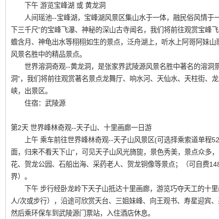
下午 游览宝峰湖 或 黄龙洞
人间瑶池--宝峰湖，宝峰湖风景区集山水于一体，融民俗风情于一
下三千尺”的宝峰飞瀑、神秘的深山古寺闻名，我们将前往观赏宝峰
蟾含月、神龟出水等栩栩如生的景点，泛舟湖上，听水上阿哥阿妹山
风景名胜中的精品景点。
世界溶洞奇观--黄龙洞，是张家界武陵源风景名胜中著名的溶洞景点
洞”，我们将前往观赏著名景点龙舞厅、响水河、天仙水、天柱街、龙
峡，出景区。
住宿：武陵源
第2天 世界峰林奇观--天子山、十里画廊一日游
上午 乘车前往世界峰林奇观--天子山风景区(可选择乘索道单程52元
面，归来不看天下山”，可见天子山风光旖旎，景色秀美，景点众多
花、贺龙公园、石船出海、采药老人、贺龙铜像等景点；（可自费14
界）。
下午 步行经卧龙岭下天子山抵达十里画廊，游览巧夺天工的十里画
人/次或步行），沿途可欣赏天台、三姐妹峰、向王观书、寿星迎宾
然后乘环保车到武陵源门票站，入住酒店休息。