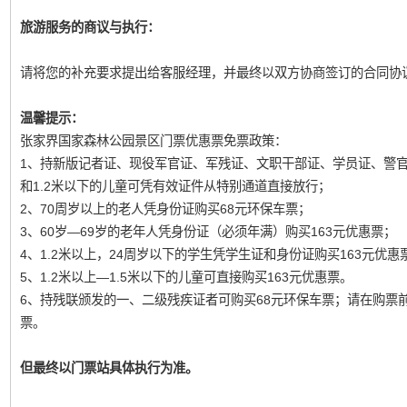
旅游服务的商议与执行：
请将您的补充要求提出给客服经理，并最终以双方协商签订的合同协
温馨提示：
张家界国家森林公园景区门票优惠票免票政策：
1、持新版记者证、现役军官证、军残证、文职干部证、学员证、警
和1.2米以下的儿童可凭有效证件从特别通道直接放行；
2、70周岁以上的老人凭身份证购买68元环保车票；
3、60岁—69岁的老年人凭身份证（必须年满）购买163元优惠票；
4、1.2米以上，24周岁以下的学生凭学生证和身份证购买163元优惠
5、1.2米以上—1.5米以下的儿童可直接购买163元优惠票。
6、持残联颁发的一、二级残疾证者可购买68元环保车票；请在购票
票。
但最终以门票站具体执行为准。