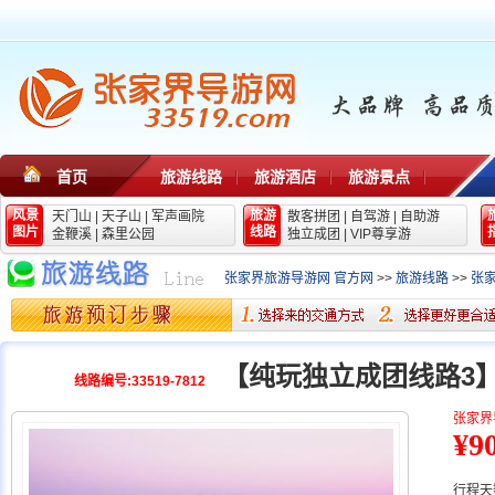
首页
旅游线路
旅游酒店
旅游景点
风景
旅游
天门山
|
天子山
|
军声画院
散客拼团
|
自驾游
|
自助游
图片
线路
金鞭溪
|
森里公园
独立成团
|
VIP尊享游
张家界旅游导游网 官方网
>>
旅游线路
>>
张
【纯玩独立成团线路3
线路编号:33519-7812
张家界
¥9
行程天