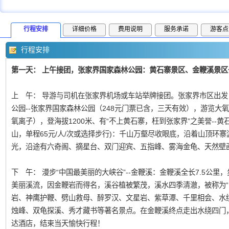
行程安排
详细价格
费用说明
服务承诺
游客点
行程安排
第一天： 上午接团，张家界国家森林公园：黄石寨景区、金鞭溪景区
上 午： 导游与司机在张家界机场或车站举牌接团。张家界市区出发
公园--张家界国家森林公园（248元门票已含，三天有效），游览大氧
氧离子），登海拔1200米、有“不上黄石寨，枉到张家界”之美誉--
山，单程65元/人/次或选择步行)：千山万壑尽收眼底，沿着山顶环
光，沿途有六奇阁、摘星台、双门迎宾、五指峰、雾海金龟、天然壁
下 午： 漫步“中国最美丽的大峡谷”--金鞭溪：金鞭溪全长7.5公里
美丽溪流，因金鞭岩而得名，溪谷植被繁茂，溪水四季清澈，被称为“山
岩、神鹰护鞭、劈山救母、醉罗汉、文星岩、紫草潭、千里相会、水
烛峰、双龟探溪、秀才藏书等著名景点。在金鞭溪终点走出水绕四门
达酒店，结束当天愉快行程！