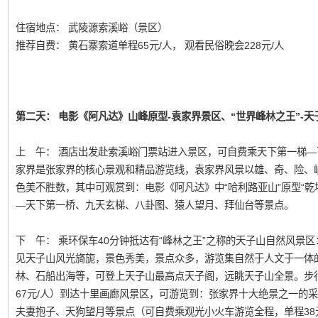
住宿地点： 武陵源索溪峪（景区）
推荐自费： 黄石寨索道单程65元/人， 观看民俗晚会228元/人
第二天： 电影《阿凡达》山峰原型-袁家界景区、“世界峰林之王”-
上 午： 酒店出发赴索溪峪门票站进入景区，可自费乘天下第一梯—
家界是张家界的核心景观和精品游览线，袁家界风景以雄、奇、险、
色美不胜数，其中可观赏到：电影《阿凡达》中“哈利路亚山”原型“乾
—天下第一桥、九天玄梯、八卦图、猿人望月、拜仙台等景点。
下 午： 乘环保车40分钟抵达有“峰林之王”之称的天子山自然风景区
见天子山风光旖旎，景色秀美，景点众多，游览集自然于人文于一体
林、石船出海等，可登上天子山最高点天子阁，远眺天子山全景。步
67元/人）到达十里画廊风景区，可游览到：张家界十大绝景之一的
夫妻抱子、天狗望月等景点（可自费乘观光小火车游览全程，单程38