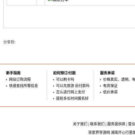
分享到：
新手指南
如何预订/付款
服务承诺
网站订购流程
可以刷卡吗
价格真实、透明、
快速查找所需信息
可以先旅游 后付款吗
有房保证
怎么进行网上支付
低价承诺
提前多长时间报名好
关于我们
|
联系我们
|
服务提供商
|
营
张家界导游网 湖南开心行星