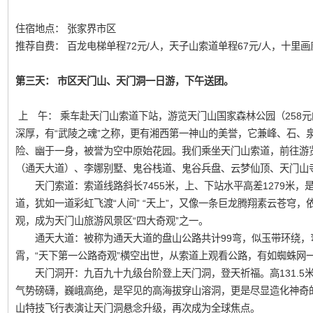
住宿地点： 张家界市区
推荐自费： 百龙电梯单程72元/人，天子山索道单程67元/人，十里画
第三天： 市区天门山、天门洞一日游，下午送团。
上 午： 乘车赴天门山索道下站，游览天门山国家森林公园（258
深厚，有“武陵之魂”之称，更有湘西第一神山的美誉，它兼峰、石、
险、幽于一身，被誉为空中原始花园。我们乘坐天门山索道，前往游
（通天大道）、李娜别墅、鬼谷栈道、鬼谷兵盘、云梦仙顶、天门山
天门索道：索道线路斜长7455米，上、下站水平高差1279米，
道，犹如一道彩虹飞渡“人间” “天上”，又像一条巨龙腾翔素云苍穹
观，成为天门山旅游风景区“四大奇观”之一。
通天大道：被称为通天大道的盘山公路共计99弯，似玉带环绕，
霄，“天下第一公路奇观”横空出世，从索道上观看公路，有如蜘蛛网
天门洞开：九百九十九级台阶登上天门洞，登天祈福。高131.5米
气势磅礴，巍峨高绝，是罕见的高海拔穿山溶洞，更是尽显造化神奇的
山特技飞行表演让天门洞悬念升级，再次成为全球焦点。