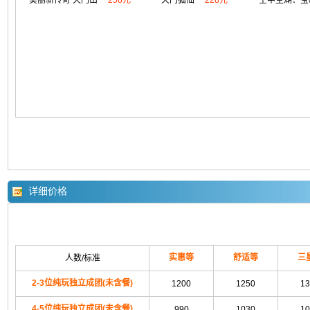
美丽新传奇 天门山
258元
天门狐仙
228元
空中圣湖：宝
详细价格
实惠等
舒适等
三
人数/标准
2-3位纯玩独立成团(未含餐)
1200
1250
13
4-5位纯玩独立成团(未含餐)
990
1030
10