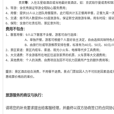
贵宾
等
：入住五星级酒店或当地最好类酒店，如：京武铂尔曼或青和锦
3、导游：含优秀国证导游全程贴心服务费用；
4、用餐：提供10人以上团队用餐服务，此行程共计五正餐两早餐，正餐九菜一汤
5、交通：按不同人数提供4-55座旅游车。保证新空调旅游车辆，用车时段：接
6、保险：含旅行社责任险、景区意外险；
费用不包含：
1、散客用餐：9人以下散客不含餐，游客可自行选择：
A、单独开餐，游客可根据个人喜好自主决定，自由选择风味特色
B、由旅行社或导游推荐安排包餐，标准有为40元、50元、60元/人
2、景区索道：景区内缆车、索道、观光小火车、电梯等代步工具费用；
3、大交通费：不含游客所在地区往返张家界的机票、火车票等大交通费用；
4、其他费用：个人的消费、自费项目及因不可抗力因素所产生的额外费用等；
提示：
景区酒店组合消费，不用餐不退费。景点门票如因人力不可抗拒因素造成
惠结算价格后的差价。
旅游服务的商议与执行：
请将您的补充要求提出给客服经理，并最终以双方协商签订的合同协