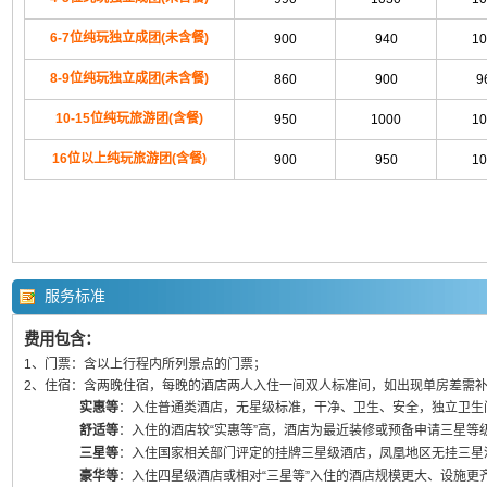
6-7位纯玩独立成团(未含餐)
900
940
10
8-9位纯玩独立成团(未含餐)
860
900
9
10-15位纯玩旅游团(含餐)
950
1000
10
16位以上纯玩旅游团(含餐)
900
950
10
服务标准
费用包含：
1、门票：含以上行程内所列景点的门票；
2、住宿：含两晚住宿，每晚的酒店两人入住一间双人标准间，如出现单房差需
实惠等
：入住普通类酒店，无星级标准，干净、卫生、安全，独立卫生
舒适等
：入住的酒店较“实惠等”高，酒店为最近装修或预备申请三星等
三星等
：入住国家相关部门评定的挂牌三星级酒店，凤凰地区无挂三星
豪华等
：入住四星级酒店或相对“三星等”入住的酒店规模更大、设施更