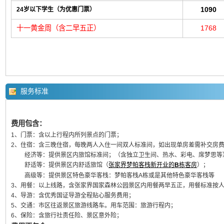
1090
24岁以下学生（为优惠门票）
十一黄金周（含二早五正）
1768
服务标准
费用包含：
1、门票：含以上行程内所列景点的门票；
2、住宿：含三晚住宿，每晚两人入住一间双人标准间，如出现单房差需补交房
经济等：提供景区内旅馆标准间；（含独立卫生间、热水、彩电、席梦思等
舒适等：
提供景区内舒适旅馆（
张家界梦帕客栈新开业的
B
栋客房
）；
高级等：提供景区特色豪华客栈：梦帕客栈A栋或是其他特色豪华客栈等
3、用餐：以上线路，含张家界国家森林公园景区内用餐两早五正，用餐标准按
4、导游：含优秀国证导游全程贴心服务费用；
5、交通：市区往返景区旅游线路车。用车范围：旅游行程内；
6、保险：含旅行社责任险、景区意外险；