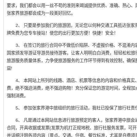
要求，我们都会以用一丝不苟的准则来竭诚提供优质、准确、热心、
张家界旅游都会成为一段美好回忆。
2、 只要是参加我们的旅游团，无论您以何种交通工具抵达张家
牌免费为您专车接站！使您的出行更加方便！快捷！安全！
3、 在签订的旅行合同中不做低价陷阱、不虚报价格、不混淆内
国家颁发导游证导游员接待游客。让客人明明白白消费，轻轻松松旅
旅游服务质量体系，力争使旅游服务的工作环节得到有效控制，确保
益!
4、 本网站上所列的线路、酒店、机票等信息的内容和价格真实
费，绝不强迫消费，绝不强迫购物！充分保证您的游览时间，全程加
强制消费。
5、 参加张家界港中旅组织的旅行活动，我社已投保了旅行社责
6、 凡是通过本网站信息进行旅游预定的客人，张家界港中旅会
合同，开具收据或发票(发票为机打正规地税、旅行社服务发票，可开
并详细注明各项内容（景点、交通、住宿、餐饮标准，尤其是自费项