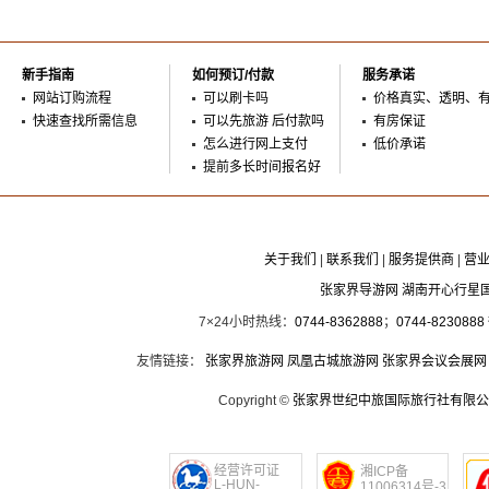
新手指南
如何预订/付款
服务承诺
网站订购流程
可以刷卡吗
价格真实、透明、
快速查找所需信息
可以先旅游 后付款吗
有房保证
怎么进行网上支付
低价承诺
提前多长时间报名好
关于我们
|
联系我们
|
服务提供商
|
营
张家界导游网 湖南开心行星
7×24小时热线：
0744-8362888
；
0744-8230888
友情链接：
张家界旅游网
凤凰古城旅游网
张家界会议会展网
Copyright ©
张家界世纪中旅国际旅行社有限公
经营许可证
湘ICP备
L-HUN-
11006314号-3