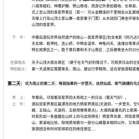
八戒背媳妇、神鹰护鞭、劈山救母、西游记外景拍摄地、长寿泉、
式上至山顶的袁家界景区（其一：可从金鞭溪的千里相会从乱窜坡
天梯上行及山顶土家山寨—袁家寨子门票）从水绕四门乘坐环保
山顶的袁家界。
下 午：
中餐后游玩世界自然遗产的核心---袁家界景区(包含电影《阿凡达
天玄梯、乾坤柱、连心桥、中韩友谊亭、神龟问天、迷魂台等景点
特壮观景区之一，胜于黄石寨和天子山景区…之后便乘坐大约20
住宿地点：
天子山顶大观台景区 （便于在天气好的情况下，可观赏日出的壮
特别贴士：
第一天进景区需要乘车、爬山、建议行李精简，适合穿旅游鞋或
第二天
：
叹为观止的第二天：唯我独尊的一步登天，自然仙成、匪气磅礴的乌
早 上：
早餐后，可观看张家界四大奇观之一的日出（需天气好）。
上 午：
游玩张家界景区最漂亮的地方杨家界景区(天波府、一步登天、空
峰、五指山、天波府、五郎拜佛等景点)，大湘西最著名的土匪窝
时其形如一条盘踞在山岭上的乌龙而得名！杨家界风景，同张家
山、索溪峪比较，除地质地貌与一部分山峰基本相同以外，又有
旅游团没有时间安排前往的绝佳景区….