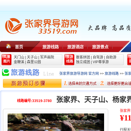
首页
旅游线路
旅游酒店
旅游景点
风景
旅游
天门山
|
天子山
|
军声画院
散客拼团
|
自驾游
|
自助游
图片
线路
金鞭溪
|
森里公园
独立成团
|
VIP尊享游
张家界旅游导游网 官方网
>>
旅游线路
>>
张
张家界、天子山、杨家
线路编号:33519-3780
张家界
¥1
行程天