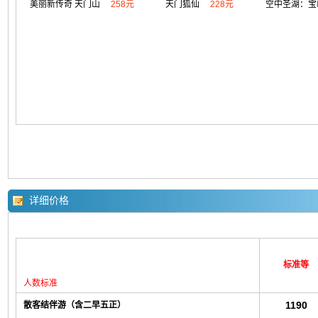
美丽新传奇 天门山
258元
天门狐仙
228元
空中圣湖：宝
详细价格
标准等
人数标准
1190
散客结伴游（含二早五正）