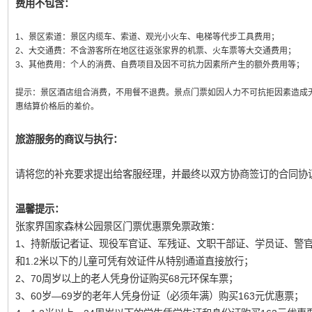
费用不包含：
1、景区索道：景区内缆车、索道、观光小火车、电梯等代步工具费用；
2、大交通费：不含游客所在地区往返张家界的机票、火车票等大交通费用；
3、其他费用：个人的消费、自费项目及因不可抗力因素所产生的额外费用等；
提示：
景区酒店组合消费，不用餐不退费。景点门票如因人力不可抗拒因素造成
惠结算价格后的差价。
旅游服务的商议与执行：
请将您的补充要求提出给客服经理，并最终以双方协商签订的合同协
温馨提示：
张家界国家森林公园景区门票优惠票免票政策：
1、持新版记者证、现役军官证、军残证、文职干部证、学员证、警
和1.2米以下的儿童可凭有效证件从特别通道直接放行；
2、70周岁以上的老人凭身份证购买68元环保车票；
3、60岁—69岁的老年人凭身份证（必须年满）购买163元优惠票；