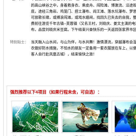
的高山峡谷之中，身着救身衣、乘皮舟、闯险滩、博激流、沿途
底，途经三角岩、鸡笼门、捏土瀑布、阎王滩、落水坑瀑布、梦
可放歌长啸，或搏浪闯滩，或戏水嬉闹，找回久已失去的自我，整
费前往游览千年古镇--芙蓉镇（又名王村，刘晓庆、姜文主演的
布，品尝刘晓庆米豆腐。下午结束兴奋快乐的一天返回张家界市
特别贴士：
当天融入山水间，与山为伴，与水共舞！激情漂流，穿越瀑布会
衣做好防水措施，不怕水的朋友一定备用一套衣服放在车上，以
客人自行赴凤凰古城），结束愉快之旅！
强烈推荐以下4项目（如果行程未含，可自选）：