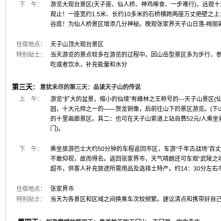
下 午：
游览大观台景区(天子座、仙人桥、神鸡啄食、一步难行)，远观
观止！一座宽约1.5米、长约10多米的石桥横跨两座万丈绝壁之
谷底！为仙人桥景区增添几分神秘。晚观张家界天子山日落-绚丽
住宿地点：
天子山顶大观台景区
特别贴士：
当天游览的景点较多在游览的过程中。因山岳型景区多为步行，
吃或者饮水，补充能量和水分
第三天
：
意犹未尽的第三天：品读天子山的传说
上 午：
游览“扩大的盆景，缩小的仙境”有峰林之王称号的---天子山景区
园，十大元帅之一的——贺龙铜像，后前往山下的景区游览。(下
的十里画廊景区。其二：也可在天子山索道上站自费52元/人乘
门)。
下 午：
乘坐旅游巴士大约50分钟的车程返回市区，车游“千年古战场”百
不敢仰视，故而得名。返回张家界市，天气晴朗还可车观“武陵之
超市，供客人补充旅途所需用品及选择土特产。约14：30分左右
住宿地点：
张家界市
特别贴士：
当天为各景区和区域之间换乘车次较频繁。建议清点和携带好自