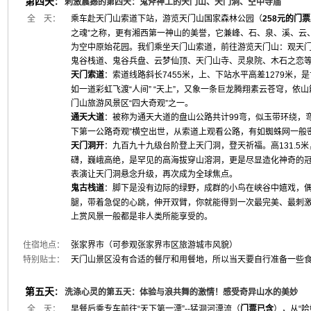
第四天
：
刺激震撼的第四天：鬼斧神工的天门山、天门洞、空中寺庙
全 天：
乘车赴天门山索道下站，游览天门山国家森林公园（
258元的门
之魂”之称，更有湘西第一神山的美誉，它兼峰、石、泉、溪、云
为空中原始花园。我们乘坐天门山索道，前往游览天门山：观天门
鬼谷栈道、鬼谷兵盘、云梦仙顶、天门山寺、灵泉院、木石之恋
天门索道
：索道线路斜长7455米，上、下站水平高差1279米
如一道彩虹飞渡“人间” “天上”，又象一条巨龙腾翔素云苍穹，
门山旅游风景区“四大奇观”之一。
通天大道
：被称为通天大道的盘山公路共计99弯，似玉带环绕，
下第一公路奇观”横空出世，从索道上观看公路，有如蜘蛛网一般
天门洞开
：九百九十九级台阶登上天门洞，登天祈福。高131.5
礴，巍峨高绝，是罕见的高海拔穿山溶洞，更是尽显造化神奇的冠
表演让天门洞悬念升级，再次成为全球焦点。
鬼古栈道
：脚下是没有边际的绿野，成群的小鸟在峡谷中嬉戏，
腿，带着急促的心跳，伸开双臂，你就能得到一次最完美、最刺激
上赏风景一般都是非人类所能享受的。
住宿地点：
张家界市（可参观张家界市区旅游城市风貌）
特别贴士：
天门山景区没有合适的餐厅和用餐地，所以当天要自行准备一些
第五天
：
洗涤心灵的第五天：体验与浪共舞的激情！感受奇异山水的美妙
全 天：
早餐后乘专车前往“天下第一漂”--猛洞河漂流（
门票已含
），从“