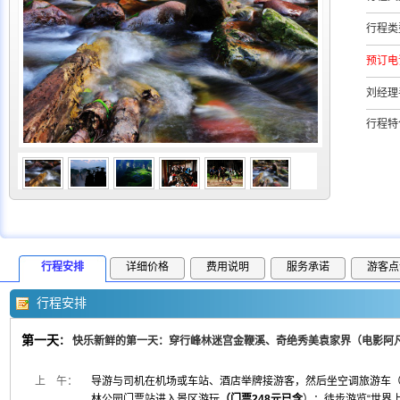
行程类
预订电
刘经理
行程特
行程安排
详细价格
费用说明
服务承诺
游客点
行程安排
第一天
：
快乐新鲜的第一天：穿行峰林迷宫金鞭溪、奇绝秀美袁家界（电影阿
上 午：
导游与司机在机场或车站、酒店举牌接游客，然后坐空调旅游车（
林公园门票站进入景区游玩
（门票248元已含
）；徒步游览“世界上