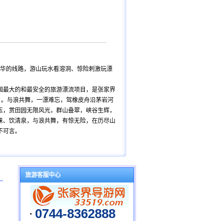
华的线路，游山玩水看溶洞、惊险刺激玩漂
国最大的和最安全的旅游漂流项目，是张家界
目。与浪共舞，一漂难忘，驾橡皮舟沿茅岩河
玉，赏田园无限风光，群山叠翠，峡谷生辉，
味、饮清泉，与浪共舞，有惊无险，在历尽山
不可言。
旅游客服中心
0744-8362888