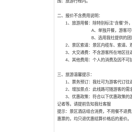
围：旅游行程内。
二、报价不含费用说明：
1、旅游用餐：除特别标注“含餐”外
A、单独开餐，游客可根据个人
B、选用我社提供的团队用餐：标
2、景区索道：景区内缆车、索道、观
3、大交通费：不含游客所在地区往返
4、其他费用：个人的消费及因不可抗
三、旅游温馨提示：
1、票务预订：我社可为游客代订往返
2、增加景点：此线路可随游客的需求
3、优惠政策：符合以下优惠政策的游客
记者等。请提前告知我社客服
提示：景区酒店组合消费，不用餐不退费
惠票的，均只退优惠结算价格后的差价。