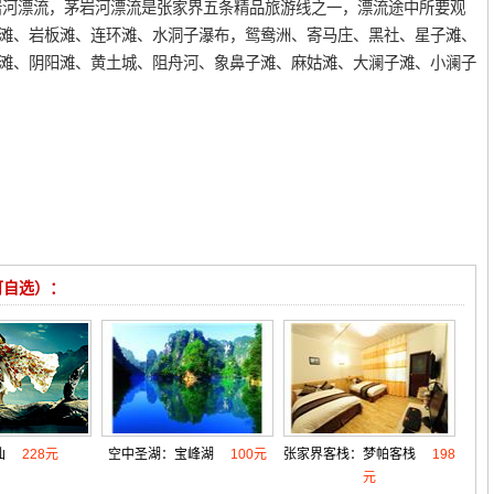
河漂流，茅岩河漂流是张家界五条精品旅游线之一，漂流途中所要观
滩、岩板滩、连环滩、水洞子瀑布，鸳鸯洲、寄马庄、黑社、星子滩、
滩、阴阳滩、黄土城、阻舟河、象鼻子滩、麻姑滩、大澜子滩、小澜子
可自选）：
仙
228元
空中圣湖：宝峰湖
100元
张家界客栈：梦帕客栈
198
元