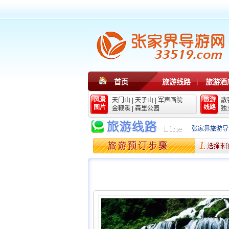
首页
旅游线路
旅游酒
风景
旅游
天门山
|
天子山
|
军声画院
散
图片
线路
金鞭溪
|
森里公园
独
张家界旅游导