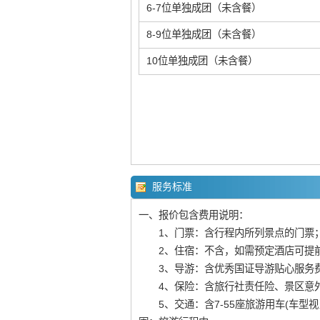
6-7位单独成团（未含餐）
8-9位单独成团（未含餐）
10位单独成团（未含餐）
服务标准
一、报价包含费用说明：
1、门票：含行程内所列景点的门票
2、住宿：不含，如需预定酒店可提前
3、导游：含优秀国证导游贴心服务
4、保险：含旅行社责任险、景区意
5、交通：含7-55座旅游用车(车型