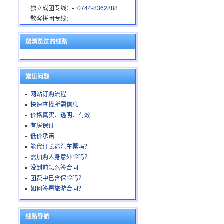
独立成团专线：
0744-8362888
散客拼团专线：
您浏览过的线路
常见问题
网站订购流程
快速查找所需信息
价格真实、透明、有效
有房保证
低价承诺
能代订长途汽车票吗？
需加购人身意外险吗？
没到前怎么签合同
团费中已含保险吗？
如何签署旅游合同？
线路导航