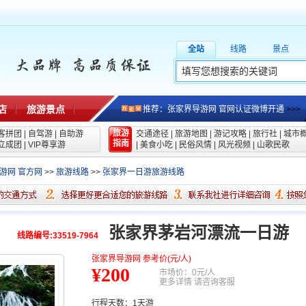
全站
线路
景点
店
旅游景点
推荐：张家界导游网 官网认证微博开通
>>>
旅游
客拼团
|
自驾游
|
自助游
交通途径
|
旅游地图
|
游记攻略
|
旅行社
|
城市
指南
立成团
|
VIP尊享游
|
美食小吃
|
民俗风情
|
风光视频
|
山歌民歌
游网 官方网
>>
旅游线路
>>
张家界一日游旅游线路
张家界茅岩河漂流一日游
线路编号:33519-7964
张家界导游网 参考价(元/人)
¥200
市场价：0元/人
更多详情 请咨询客服
行程天数：
1天游