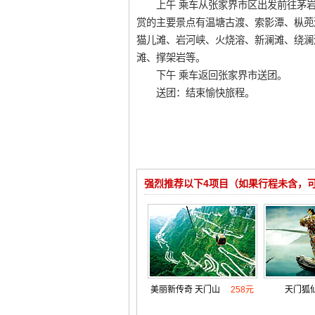
上午 乘车从张家界市区出发前往茅岩
赏的主要景点有温塘古渡、索影潭、枞蔸
猫儿滩、岩河峡、火烧溶、新澜滩、绕澜
滩、撑架岩等。
下午 乘车返回张家界市送团。
送团：结束愉快旅程。
强烈推荐以下4项目（如果行程未含，
美丽新传奇 天门山
258元
天门狐