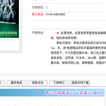
行程类型：
1
预订电话：
0744-8362888
行程特色：
★
去漂流吧，
这是张家界夏季旅游最精
流、轻松休闲赏风情！
茅岩河漂流：茅岩河漂流目前已成为中
“山、水、洞”旅游精品项目中最富刺激的项
漂流而下，千刃石壁迎面扑来，戏江流之碧
滩多浪急，过险滩、打水仗、对山歌、晶野
重水复、柳岸花明之后，那种惬意，简直妙
明
服务承诺
游客点评
下单预订
旅游合同下载