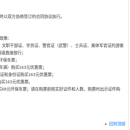
终以双方协商签订的合同协议执行。
政策：
、文职干部证、学员证、警官证（武警）、士兵证、离休军官证的游客
通道直接放行；
元环保车票；
年满）购买163元优惠票；
生证和身份证购买163元优惠票；
购买163元优惠票。
买68元环保车票；请在购票前核实好证件和人数，购票时出示证件购
回到顶部