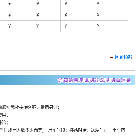
￥
￥
￥
￥
￥
￥
￥
￥
￥
￥
￥
￥
回到顶部
；
通知我社接待客服，费用另计；
费用；
外险；
视当日成团人数多少而定)，用车时段：接站时始，送站时止；用车范