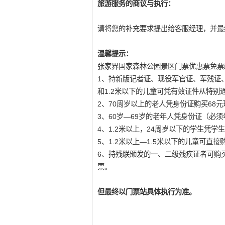
旅游服务的商议与执行：
请将您的补充要求提出给客服经理，并最
温馨提示：
张家界国家森林公园景区门票优惠票免票
1、持新版记者证、现役军官证、军残证
和1.2米以下的儿童可凭有效证件从特别
2、70周岁以上的老人凭身份证购买68
3、60岁—69岁的老年人凭身份证（必须
4、1.2米以上，24周岁以下的学生凭学
5、1.2米以上—1.5米以下的儿童可直接
6、持残联颁发的一、二级残疾证者可购
票。
但最终以门票站具体执行为准。