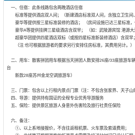
一、住宿：此条线路包含两晚酒店住宿
标准等提供酒店双人间；（新建酒店标准双人间，含独立卫生间
豪华等提供按三星标准装修的酒店； （房间设施已达三星标准，
豪华A等提供挂牌三星级酒店含双早； （如：武陵源宾馆 港源大
超豪华团提供四星酒店双标（或按四星标准新装修酒店）含双早
（注:也可根据旅游者的要求另行安排住房标准，其费用另计。）
二、用车：散客拼团用车根据当天拼团人数安排26座/33座旅游车辆
台
新款28座苏州金龙空调旅游车）
三、门票：包含以上行程内景点门票（注：不包含张家界、天子山的
四、导游：提供持有国证的全程专业优秀导游服务
五、保险：提供景区旅游人身意外伤害险及旅行社责任保险
六、备注：
①、以上系地接报价，不含往返程机票、火车票及索道费用；