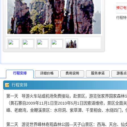
预订电
行程特
行程安排
详细价格
费用说明
服务承诺
游客点
行程安排
第一天 导游火车站或机场免费接站，赴景区，游览张家界国家森林公
（黄石寨自2009年11月1日至2010年5月1日因索道维修，景区
峰、老磨湾，金鞭溪景区：水帘洞、紫草潭、千里相会、水绕四门，
第二天 游览世界峰林奇观森林公园—天子山景区：西海、天台、仙