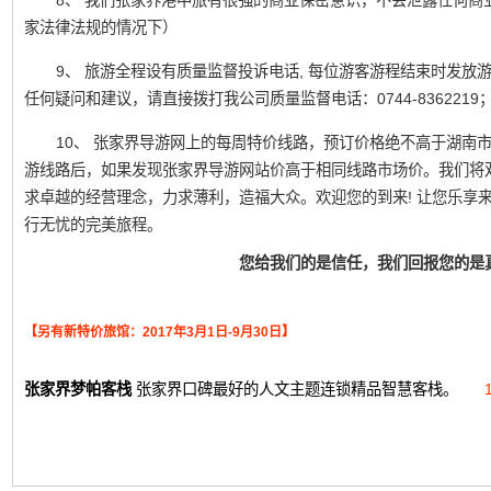
8、 我们张家界港中旅有很强的商业保密意识，不会泄露任何商
家法律法规的情况下）
9、 旅游全程设有质量监督投诉电话, 每位游客游程结束时发
任何疑问和建议，请直接拨打我公司质量监督电话：0744-836221
10、 张家界导游网上的每周特价线路，预订价格绝不高于湖南
游线路后，如果发现张家界导游网站价高于相同线路市场价。我们将
求卓越的经营理念，力求薄利，造福大众。欢迎您的到来! 让您乐享
行无忧的完美旅程。
您给我们的是信任，我们回报您的是
【另有新特价旅馆：2017年3月1日-9月30日】
张家界梦帕客栈
张家界口碑最好的人文主题连锁精品智慧客栈。