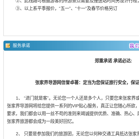
②、此线路可根据游客的所游景点需要及接送站时间另设计行程
③、以上系平季报价，“五一”、“十一”及春节价格另订
服务承诺
郑重承诺 承诺必达:
张家界导游网信誉卓著：定当为您保证旅行安全，保
1、 “进门就是客”。无论您一个人还是多个人，只要您来张家界或凤
张家界导游网将给您提供一系列的VIP贴心服务，真正让您随心所欲
要求，我们都会以用一丝不苟的准则来竭诚提供优质、准确、热心、
张家界旅游都会成为一段美好回忆。
2、 只要是参加我们的旅游团，无论您以何种交通工具抵达张家