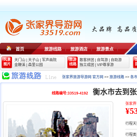
首页
旅游线路
旅游酒店
旅游景点
风景
旅游
天门山
|
天子山
|
军声画院
散客拼团
|
自驾游
|
自助游
图片
线路
金鞭溪
|
森里公园
独立成团
|
VIP尊享游
张家界旅游导游网 官方网
>>
旅游线路
>>
各
衡水市去到张
线路编号:33519-4192
张家界
¥5
行程天
行程类