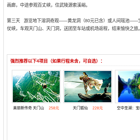
画廊，中途参观百丈峡，住武陵源索溪峪。
第三天 游览地下溶洞奇观——黄龙洞（80元已含）或人间瑶池——宝
仗峡，车观天门山、天门洞，送团至车站或机场返程，结束愉快之旅
强烈推荐以下4项目（如果行程未含，可自选）：
美丽新传奇 天门山
258元
天门狐仙
228元
空中圣湖：宝