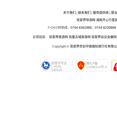
关于我们
|
联系我们
|
服务提供商
|
营
张家界导游网 湖南开心行星
7×24小时热线：
0744-8362888
；
0744-8230888
友情链接：
张家界旅游网
凤凰古城旅游网
张家界会议会展网
Copyright ©
张家界世纪中旅国际旅行社有限公
经营许可证
湘ICP备
L-HUN-
11006314号-3
100535