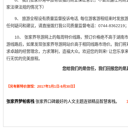
8、 我们张家界港中旅有很强的商业保密意识，不会泄露任何商
家法律法规的情况下）
9、 旅游全程设有质量监督投诉电话, 每位游客游程结束时发
任何疑问和建议，请直接拨打我公司质量监督电话：0744-836221
10、 张家界导游网上的每周特价线路，预订价格绝不高于湖南
游线路后，如果发现张家界导游网站价高于相同线路市场价。我们将
求卓越的经营理念，力求薄利，造福大众。欢迎您的到来! 让您乐享
行无忧的完美旅程。
您给我们的是信任，我们回报您的是
【另有新特价旅馆：2017年3月1日-9月30日】
张家界梦帕客栈
张家界口碑最好的人文主题连锁精品智慧客栈。