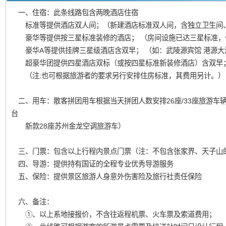
一、住宿：此条线路包含两晚酒店住宿
标准等提供酒店双人间；（新建酒店标准双人间，含独立卫生间
豪华等提供按三星标准装修的酒店； （房间设施已达三星标准，
豪华A等提供挂牌三星级酒店含双早； （如：武陵源宾馆 港源大
超豪华团提供四星酒店双标（或按四星标准新装修酒店）含双早
（注:也可根据旅游者的要求另行安排住房标准，其费用另计。）
二、用车：散客拼团用车根据当天拼团人数安排26座/33座旅游车辆
台
新款28座苏州金龙空调旅游车）
三、门票：包含以上行程内景点门票（注：不包含张家界、天子山的
四、导游：提供持有国证的全程专业优秀导游服务
五、保险：提供景区旅游人身意外伤害险及旅行社责任保险
六、备注：
①、以上系地接报价，不含往返程机票、火车票及索道费用；