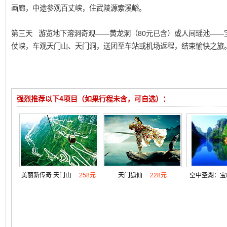
画廊，中途参观百丈峡，住武陵源索溪峪。
第三天 游览地下溶洞奇观——黄龙洞（80元已含）或人间瑶池——宝
仗峡，车观天门山、天门洞，送团至车站或机场返程，结束愉快之旅
强烈推荐以下4项目（如果行程未含，可自选）：
美丽新传奇 天门山
258元
天门狐仙
228元
空中圣湖：宝