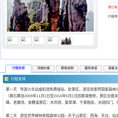
预订电
行程特
行程安排
详细价格
费用说明
服务承诺
游客点
行程安排
第一天 导游火车站或机场免费接站，赴景区，游览张家界国家森林公
（黄石寨自2009年11月1日至2010年5月1日因索道维修，景区
峰、老磨湾，金鞭溪景区：水帘洞、紫草潭、千里相会、水绕四门，
第二天 游览世界峰林奇观森林公园—天子山景区：西海、天台、仙