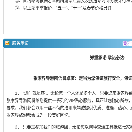
②、此线路可根据游客的所游景点需要及接送站时间另设计行程
③、以上系平季报价，“五一”、“十一”及春节价格另订
服务承诺
郑重承诺 承诺必达:
张家界导游网信誉卓著：定当为您保证旅行安全，保
1、 “进门就是客”。无论您一个人还是多个人，只要您来张家界或凤
张家界导游网将给您提供一系列的VIP贴心服务，真正让您随心所欲
要求，我们都会以用一丝不苟的准则来竭诚提供优质、准确、热心、
张家界旅游都会成为一段美好回忆。
2、 只要是参加我们的旅游团，无论您以何种交通工具抵达张家