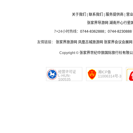
关于我们
|
联系我们
|
服务提供商
|
营
张家界导游网 湖南开心行星
7×24小时热线：
0744-8362888
；
0744-8230888
友情链接：
张家界旅游网
凤凰古城旅游网
张家界会议会展网
Copyright ©
张家界世纪中旅国际旅行社有限公
经营许可证
湘ICP备
L-HUN-
11006314号-3
100535