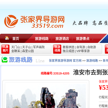
首页
旅游线路
旅游酒店
旅游景点
风景
旅游
天门山
|
天子山
|
军声画院
散客拼团
|
自驾游
|
自助游
图片
线路
金鞭溪
|
森里公园
独立成团
|
VIP尊享游
张家界旅游导游网 官方网
>>
旅游线路
>>
各
淮安市去到张
线路编号:33519-4205
张家界
¥5
行程天
行程类