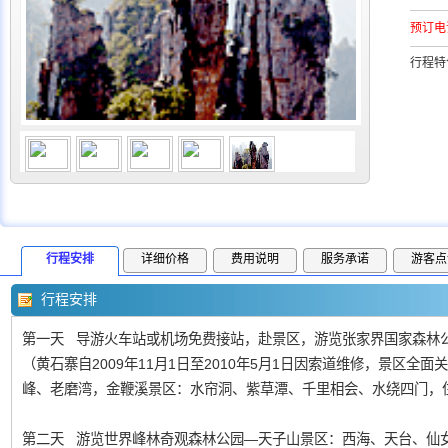
预订电
行程特
行程安排
详细价格
费用说明
服务承诺
游客点
行程安排
第一天 导游火车站或机场免费接站，赴景区，游览张家界国家森林公
（黄石寨自2009年11月1日至2010年5月1日因索道维修，景区
峰、老磨湾，金鞭溪景区：水帘洞、紫草潭、千里相会、水绕四门，
第二天 游览世界峰林奇观森林公园—天子山景区：西海、天台、仙