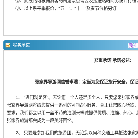
②、此线路可根据游客的所游景点需要及接送站时间另设计行程
③、以上系平季报价，“五一”、“十一”及春节价格另订
服务承诺
郑重承诺 承诺必达:
张家界导游网信誉卓著：定当为您保证旅行安全，保
1、 “进门就是客”。无论您一个人还是多个人，只要您来张家界或凤
张家界导游网将给您提供一系列的VIP贴心服务，真正让您随心所欲
要求，我们都会以用一丝不苟的准则来竭诚提供优质、准确、热心、
张家界旅游都会成为一段美好回忆。
2、 只要是参加我们的旅游团，无论您以何种交通工具抵达张家