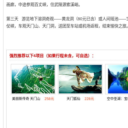
画廊，中途参观百丈峡，住武陵源索溪峪。
第三天 游览地下溶洞奇观——黄龙洞（80元已含）或人间瑶池——宝
仗峡，车观天门山、天门洞，送团至车站或机场返程，结束愉快之旅
强烈推荐以下4项目（如果行程未含，可自选）：
美丽新传奇 天门山
258元
天门狐仙
228元
空中圣湖：宝