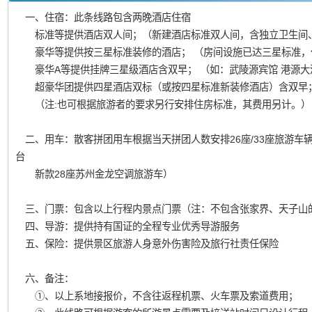
一、住宿：此条线路包含两晚酒店住宿
标准等提供酒店双人间；（新建酒店标准双人间，含独立卫生间
豪华等提供按三星标准装修的酒店； （房间设施已达三星标准，
豪华A等提供挂牌三星级酒店含双早； （如：武陵源宾馆 港源大
超豪华团提供四星酒店双标（或按四星标准新装修酒店）含双早
（注:也可根据旅游者的要求另行安排住房标准，其费用另计。）
二、用车：散客拼团用车根据当天拼团人数安排26座/33座旅游车辆
台
新款28座苏州金龙空调旅游车）
三、门票：包含以上行程内景点门票（注：不包含张家界、天子山的
四、导游：提供持有国证的全程专业优秀导游服务
五、保险：提供景区旅游人身意外伤害险及旅行社责任保险
六、备注：
①、以上系地接报价，不含往返程机票、火车票及索道费用；