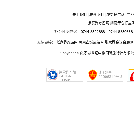
关于我们
|
联系我们
|
服务提供商
|
营
张家界导游网 湖南开心行星
7×24小时热线：
0744-8362888
；
0744-8230888
友情链接：
张家界旅游网
凤凰古城旅游网
张家界会议会展网
Copyright ©
张家界世纪中旅国际旅行社有限公
经营许可证
湘ICP备
L-HUN-
11006314号-3
100535