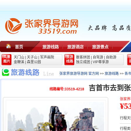
首页
旅游线路
旅游酒店
旅游景点
风景
旅游
天门山
|
天子山
|
军声画院
散客拼团
|
自驾游
|
自助游
图片
线路
金鞭溪
|
森里公园
独立成团
|
VIP尊享游
张家界旅游导游网 官方网
>>
旅游线路
>>
各
吉首市去到张
线路编号:33519-4218
张家界
¥5
行程天
行程类