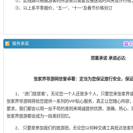
②、此线路可根据游客的所游景点需要及接送站时间另设计行程
③、以上系平季报价，“五一”、“十一”及春节价格另订
服务承诺
郑重承诺 承诺必达:
张家界导游网信誉卓著：定当为您保证旅行安全，保
1、 “进门就是客”。无论您一个人还是多个人，只要您来张家界或凤
张家界导游网将给您提供一系列的VIP贴心服务，真正让您随心所欲
要求，我们都会以用一丝不苟的准则来竭诚提供优质、准确、热心、
张家界旅游都会成为一段美好回忆。
2、 只要是参加我们的旅游团，无论您以何种交通工具抵达张家