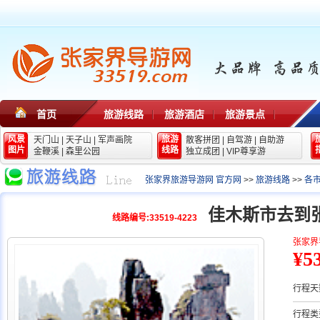
首页
旅游线路
旅游酒店
旅游景点
风景
旅游
天门山
|
天子山
|
军声画院
散客拼团
|
自驾游
|
自助游
图片
线路
金鞭溪
|
森里公园
独立成团
|
VIP尊享游
张家界旅游导游网 官方网
>>
旅游线路
>>
各
佳木斯市去到
线路编号:33519-4223
张家界
¥5
行程天
行程类