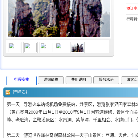
预订电
行程特
行程安排
详细价格
费用说明
服务承诺
游客点
行程安排
第一天 导游火车站或机场免费接站，赴景区，游览张家界国家森林公
（黄石寨自2009年11月1日至2010年5月1日因索道维修，景区
峰、老磨湾，金鞭溪景区：水帘洞、紫草潭、千里相会、水绕四门，
第二天 游览世界峰林奇观森林公园—天子山景区：西海、天台、仙