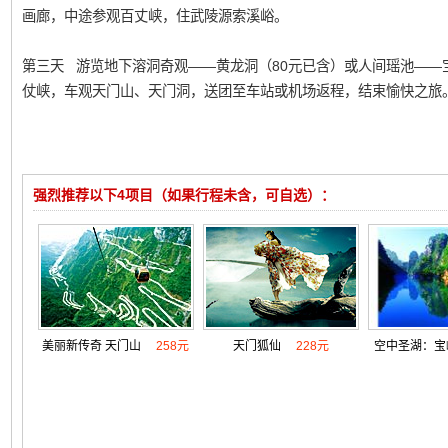
画廊，中途参观百丈峡，住武陵源索溪峪。
第三天 游览地下溶洞奇观——黄龙洞（80元已含）或人间瑶池——宝
仗峡，车观天门山、天门洞，送团至车站或机场返程，结束愉快之旅
强烈推荐以下4项目（如果行程未含，可自选）：
美丽新传奇 天门山
258元
天门狐仙
228元
空中圣湖：宝