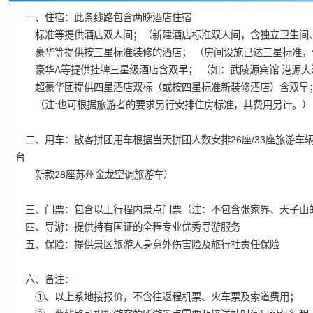
一、住宿：此条线路包含两晚酒店住宿
标准等提供酒店双人间；（新建酒店标准双人间，含独立卫生间
豪华等提供按三星标准装修的酒店； （房间设施已达三星标准，
豪华A等提供挂牌三星级酒店含双早； （如：武陵源宾馆 港源大
超豪华团提供四星酒店双标（或按四星标准新装修酒店）含双早
（注:也可根据旅游者的要求另行安排住房标准，其费用另计。）
二、用车：散客拼团用车根据当天拼团人数安排26座/33座旅游车辆
台
新款28座苏州金龙空调旅游车）
三、门票：包含以上行程内景点门票（注：不包含张家界、天子山的
四、导游：提供持有国证的全程专业优秀导游服务
五、保险：提供景区旅游人身意外伤害险及旅行社责任保险
六、备注：
①、以上系地接报价，不含往返程机票、火车票及索道费用；