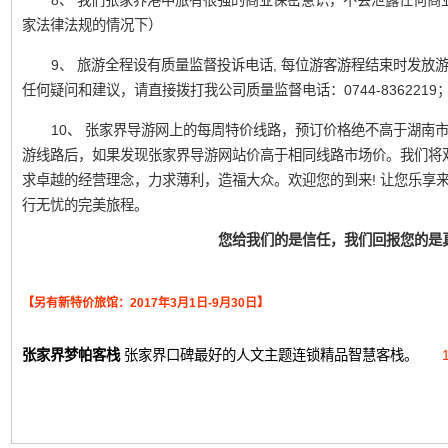
8、 我们张家界港中旅有很强的商业保密意识，不会泄露任何商
家法律法规的情况下）
9、 旅游全程设有质量监督投诉电话, 每位游客游程结束时发
任何疑问和建议，请直接拨打我公司质量监督电话：0744-836221
10、 张家界导游网上的每周特价线路，预订价格绝不高于湖南
游线路后，如果发现张家界导游网站价高于相同线路市场价。我们将
求卓越的经营理念，力求薄利，造福大众。欢迎您的到来! 让您乐享
行无忧的完美旅程。
您给我们的是信任，我们回报您的是
【另有新特价旅馆：2017年3月1日-9月30日】
张家界梦帕客栈
张家界口碑最好的人文主题连锁精品智慧客栈。