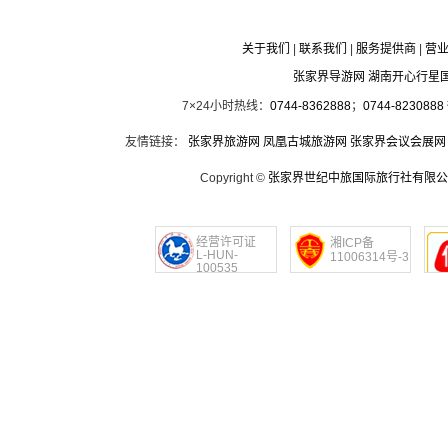
关于我们
|
联系我们
|
服务提供商
|
营
张家界导游网 湖南开心行星
7×24小时热线：
0744-8362888
；
0744-8230888
友情链接：
张家界旅游网
凤凰古城旅游网
张家界会议会展网
Copyright ©
张家界世纪中旅国际旅行社有限公
经营许可证
湘ICP备
L-HUN-
11006314号-3
100535