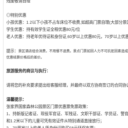
残废敬请自理
◎特别优惠
小孩优惠：1.2以下小孩不占车床位不收费,如超高门票自理(大部分景
学生优惠：持有效学生证全程优惠80元/位
老人优惠：持老年优待证和身份证,60岁以上优惠80元，70岁以上优惠2
提示：
景区酒店组合消费，不用餐不退费。景点门票如因人力不可抗拒因素造成
优惠结算价格后的差价。
旅游服务的商议与执行：
请将您的补充要求提出给客服经理，并最终以双方协商签订的合同协
温馨提示：
张家界国家森林公园景区门票优惠票免票政策：
1、持新版记者证、现役军官证、军残证、文职干部证、学员证、警
和1.2米以下的儿童可凭有效证件从特别通道直接放行；