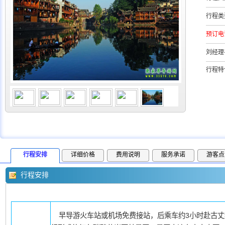
行程类
预订电
刘经理
行程特
行程安排
详细价格
费用说明
服务承诺
游客点
行程安排
早导游火车站或机场免费接站，后乘车约3小时赴古丈红