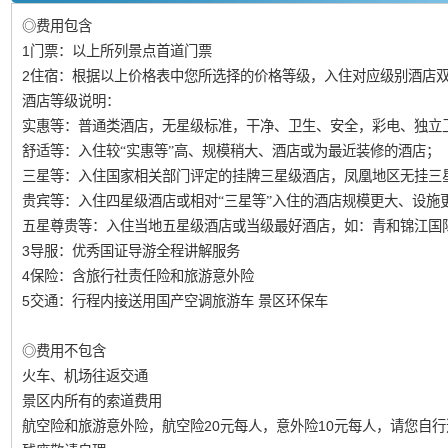
◎费用包含
1门票：以上所列景点首道门票
2住宿：
根据以上价格表中您所选择的价格等级，入住对应级别酒店
酒店等级说明：
实惠等：普通类酒店，无星级标准，干净、卫生、安全，彩电、独立
舒适等：入住较“实惠等”高、规模稍大、酒店或为最近装修的酒店；
三星等：入住国家相关部门评定的挂牌三星级酒店，凤凰地区无挂三
贵宾等：入住四星级酒店或相对“三星等”入住的酒店规模更大、设施
五星尊贵等：入住当地五星级酒店或当级最好酒店，如：青和锦江国
3导服：优秀国证导游全程讲解服务
4保险：含旅行社责任险和旅游意外险
5交通：行程内接送用国产空调旅游车 景区环保车
◎费用不包含
火车、机场往返交通
景区内所有的索道费用
航空险和旅游意外险，航空险20元每人，意外险10元每人，请您自行