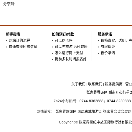
分享到：
新手指南
如何预订/付款
服务承诺
网站订购流程
可以刷卡吗
价格真实、透明、
快速查找所需信息
可以先旅游 后付款吗
有房保证
怎么进行网上支付
低价承诺
提前多长时间报名好
关于我们
|
联系我们
|
服务提供商
|
营
张家界导游网 湖南开心行星
7×24小时热线：
0744-8362888
；
0744-8230888
友情链接：
张家界旅游网
凤凰古城旅游网
张家界会议会展网
Copyright ©
张家界世纪中旅国际旅行社有限公