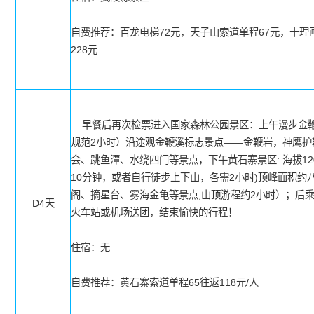
自费推荐：百龙电梯72元，天子山索道单程67元，十理
228元
早餐后再次检票进入国家森林公园景区：上午漫步金鞭溪
规范2小时）沿途观金鞭溪标志景点——金鞭岩，神鹰护
会、跳鱼潭、水绕四门等景点，下午黄石寨景区: 海拔12
10分钟，或者自行徒步上下山，各需2小时)顶峰面积
阁、摘星台、雾海金龟等景点,山顶游程约2小时）；后
D4天
火车站或机场送团，结束愉快的行程！
住宿：无
自费推荐：黄石寨索道单程65往返118元/人