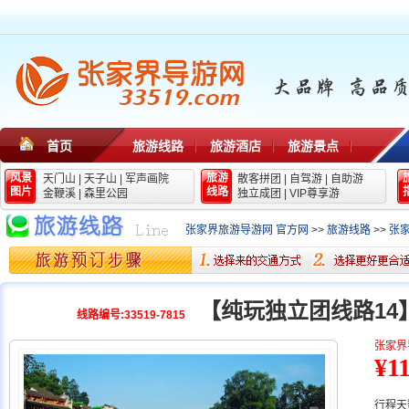
首页
旅游线路
旅游酒店
旅游景点
风景
旅游
天门山
|
天子山
|
军声画院
散客拼团
|
自驾游
|
自助游
图片
线路
金鞭溪
|
森里公园
独立成团
|
VIP尊享游
张家界旅游导游网 官方网
>>
旅游线路
>>
张
【纯玩独立团线路1
线路编号:33519-7815
张家界
¥1
行程天