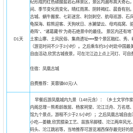
纪形成的红色碳酸盐岩石林景区，景区内遍布高大奇石
间、季节变化而变化，晴红雨黑、阴转褐红、晨昏有别。
古城、蜗牛搬家、七彩迷宫、利剑刺空、航母巡游、石
龟探海、粽熊迎客、天狗吠日、水獭望云、母鸡捣窝、驼铃声声
奇阵”、“诸葛藏书”为奇石绝景中的最佳。 景区内还有
D1天
土家山寨、土风民俗、集商遗址••••整个景区融红、秀
（游览时间不少于2小时）。之后乘车约3小时赴中国最
自由活动,欣赏古城夜景，可在沱江边上点上河灯、可自
住宿：凤凰古城
自费推荐：芙蓉镇60元/人
早餐后游凤凰城内九景（148元含）：（乡土文学作
内阁总理－熊希龄故居、杨家祠堂、沱江泛舟、万名塔
馆九个景点，游程不少于2.5小时）；之后凤凰古城自
小吃—姜糖,欣赏腊染工艺、苗族吊脚楼、沱江两岸风光
码头、沱江跳岩等，当地推荐可游览湘西保存最完好的原