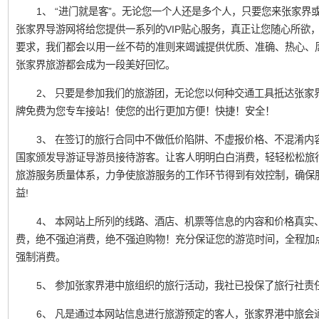
1、 “进门就是客”。无论您一个人还是多个人，只要您来张家界或凤
张家界导游网将给您提供一系列的VIP贴心服务，真正让您随心所欲
要求，我们都会以用一丝不苟的准则来竭诚提供优质、准确、热心、
张家界旅游都会成为一段美好回忆。
2、 只要是参加我们的旅游团，无论您以何种交通工具抵达张家
牌免费为您专车接站！使您的出行更加方便！快捷！安全！
3、 在签订的旅行合同中不做低价陷阱、不虚报价格、不混淆内
国家颁发导游证导游员接待游客。让客人明明白白消费，轻轻松松旅
旅游服务质量体系，力争使旅游服务的工作环节得到有效控制，确保
益!
4、 本网站上所列的线路、酒店、机票等信息的内容和价格真实
费，绝不强迫消费，绝不强迫购物！充分保证您的游览时间，全程加
强制消费。
5、 参加张家界港中旅组织的旅行活动，我社已投保了旅行社责
6、 凡是通过本网站信息进行旅游预定的客人，张家界港中旅会