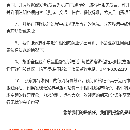
合同，开具收据或发票(发票为机打正规地税、旅行社服务发票，可开
并详细注明各项内容（景点、交通、住宿、餐饮标准，尤其是自费项
7、 凡是在游程执行过程中出现违反合同的情况，张家界港中旅
合理赔偿或退款。
8、 我们张家界港中旅有很强的商业保密意识，不会泄露任何商
家法律法规的情况下）
9、 旅游全程设有质量监督投诉电话, 每位游客游程结束时发
任何疑问和建议，请直接拨打我公司质量监督电话：0744-836221
10、 张家界导游网上的每周特价线路，预订价格绝不高于湖南
游线路后，如果发现张家界导游网站价高于相同线路市场价。我们将
求卓越的经营理念，力求薄利，造福大众。欢迎您的到来! 让您乐享
行无忧的完美旅程。
您给我们的是信任，我们回报您的是