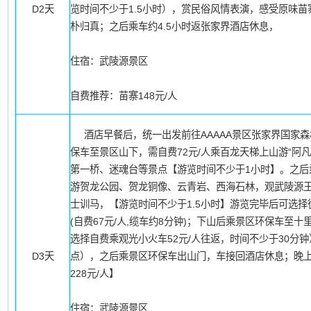
D2天
览时间不少于1.5小时），赏民俗风情表演，感受原味
朴归真；之后乘车约4.5小时返张家界酒店休息，
住宿：武陵源景区
自费推荐：苗寨148元/人
酒店早餐后，统一出发前往AAAAA景区张家界国家森
保车至景区山下，需自费72元/人乘百龙天梯上山游“阿
第一桥、迷魂台等景点【游览时间不少于1小时】。之后
游贺龙公园、贺龙铜像、云青岩、西海石林，观武陵源
士训马，【游览时间不少于1.5小时】游览完毕后可选
(自费67元/人,缆车约8分钟)；下山后乘景区环保车至
选择自费乘观光小火车52元/人往返，时间不少于30分
D3天
点），之后乘景区环保车出山门，车接回酒店休息；晚
228元/人】
住宿：武陵源景区