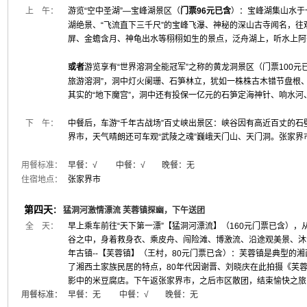
上 午：
游览“空中圣湖”—宝峰湖景区（
门票96元已含
）：宝峰湖集山水于
湖绝景、“飞流直下三千尺”的宝峰飞瀑、神秘的深山古寺闻名，
屏、金蟾含月、神龟出水等栩栩如生的景点，泛舟湖上，听水上阿
或者
游览享有“世界溶洞全能冠军”之称的黄龙洞景区（门票100元
旅游溶洞”，洞中灯火阑珊、石笋林立，犹如一株株古木错节盘根
其实的“地下魔宫”，洞中还有投保一亿元的石笋定海神针、响水
下 午：
中餐后，车游“千年古战场”百丈峡出景区：峡谷因有高近百丈的
界市，天气晴朗还可车观“武陵之魂”巍峨天门山、天门洞。张家界
用餐标准：
早餐：√ 中餐：√ 晚餐：无
住宿地点：
张家界市
第四天
：
猛洞河激情漂流 芙蓉镇探幽，下午送团
全 天：
早上乘车前往“天下第一漂”【猛洞河漂流】（160元门票已含）
谷之中，身着救身衣、乘皮舟、闯险滩、博激流、沿途观美景、沐
年古镇--【芙蓉镇】（王村，80元门票已含）：芙蓉镇是典型的
了湘西土家族民居的特点，80年代因谢晋、刘晓庆在此拍摄《芙
影中的米豆腐店。
下午返张家界市，之后市区散团，结束愉快之旅
用餐标准：
早餐：无 中餐：√ 晚餐：无