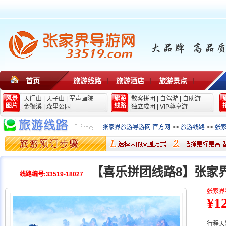
首页
旅游线路
旅游酒店
旅游景点
风景
旅游
天门山
|
天子山
|
军声画院
散客拼团
|
自驾游
|
自助游
图片
线路
金鞭溪
|
森里公园
独立成团
|
VIP尊享游
张家界旅游导游网 官方网
>>
旅游线路
>>
张
【喜乐拼团线路8】张家
线路编号:33519-18027
张家界
¥1
行程天