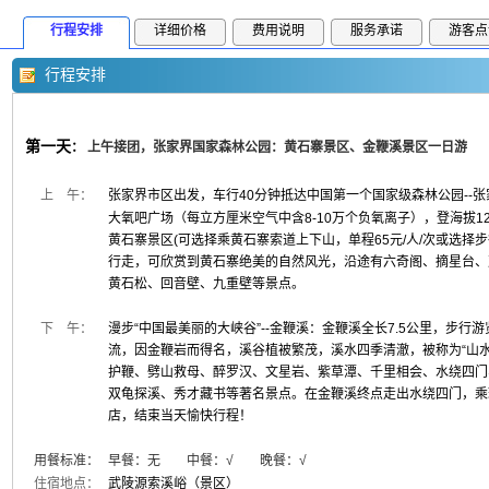
行程安排
详细价格
费用说明
服务承诺
游客点
行程安排
第一天
：
上午接团，张家界国家森林公园：黄石寨景区、金鞭溪景区一日游
上 午：
张家界市区出发，车行40分钟抵达中国第一个国家级森林公园--
大氧吧广场（每立方厘米空气中含8-10万个负氧离子），登海拔12
黄石寨景区(可选择乘黄石寨索道上下山，单程65元/人/次或选择
行走，可欣赏到黄石寨绝美的自然风光，沿途有六奇阁、摘星台、
黄石松、回音壁、九重壁等景点。
下 午：
漫步“中国最美丽的大峡谷”--金鞭溪：金鞭溪全长7.5公里，步行
流，因金鞭岩而得名，溪谷植被繁茂，溪水四季清澈，被称为“山水
护鞭、劈山救母、醉罗汉、文星岩、紫草潭、千里相会、水绕四门
双龟探溪、秀才藏书等著名景点。在金鞭溪终点走出水绕四门，乘
店，结束当天愉快行程！
用餐标准：
早餐：无 中餐：√ 晚餐：√
住宿地点：
武陵源索溪峪（景区）