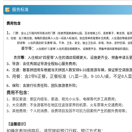
服务标准
费用包含
1、
门票：含以上行程内所列景点的门票（张家界国家森林公园、百龙电梯上行、袁家寨子、黄龙洞、猛
2、住宿：含三晚住宿，每晚的酒店两人入住一间双人标准间，如出现单房差需补交房费。入住酒店等级说
舒适等
：入住的酒店较“实惠等”高，干净、卫生、安全，独立卫生间、彩电、热水、定时空调、设
：
豪
华等
入住相对“三星等”入住的酒店规模更大、设施更齐全、预备申请四星等级的酒店；
贵宾
等
：入住相对“四星等”入住的酒店规模更大、设施更齐全、预备申请五
3、导游：含优秀国证导游全程贴心服务费用；
4、交通：散客拼团用车根据当天拼团人数安排9-33座旅游车辆，保证新空调旅
用餐：含2早6正餐，正餐标准（八菜一汤，8-10人/桌，不足8人
5、
6、保险：含旅行社责任险、团队旅游意外险；
费用不包含：
1、景区索道：景区内缆车、索道、观光小火车、电梯等代步工具费用；
2、大交通费：不含游客所在地区往返张家界的机票、火车票等大交通费用；
3、其他费用：个人的消费、自费项目及因不可抗力因素所产生的额外费用等；
【温馨提示】
如确定参加线路后，请您提前预订行程，预订方式有：