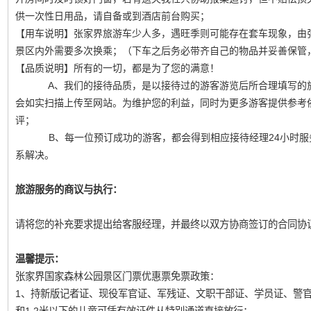
供一次性日用品，请自备或到酒店前台购买；
【用车说明】张家界旅游车少人多，遇旺季则可能存在套车现象，由
景区内外需要多次换乘；（下车之后务必带齐自己的物品并妥善保管
【品质说明】所有的一切，都是为了您的满意！
A、我们的接待品质，是以接待过的游客游览后所合理填写的旅
会如实扫描上传至网站。为维护您的利益，同时为更多游客提供参考
评；
B、每一位预订成功的游客，都会得到相应接待经理24小时服务
系解决。
旅游服务的商议与执行：
请将您的补充要求提出给客服经理，并最终以双方协商签订的合同协
温馨提示：
张家界国家森林公园景区门票优惠票免票政策：
1、持新版记者证、现役军官证、军残证、文职干部证、学员证、警