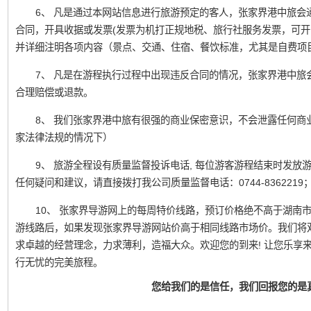
6、 凡是通过本网站信息进行旅游预定的客人，张家界港中旅会
合同，开具收据或发票(发票为机打正规地税、旅行社服务发票，可开
并详细注明各项内容（景点、交通、住宿、餐饮标准，尤其是自费项
7、 凡是在游程执行过程中出现违反合同的情况，张家界港中旅
合理赔偿或退款。
8、 我们张家界港中旅有很强的商业保密意识，不会泄露任何商
家法律法规的情况下）
9、 旅游全程设有质量监督投诉电话, 每位游客游程结束时发
任何疑问和建议，请直接拨打我公司质量监督电话：0744-836221
10、 张家界导游网上的每周特价线路，预订价格绝不高于湖南
游线路后，如果发现张家界导游网站价高于相同线路市场价。我们将
求卓越的经营理念，力求薄利，造福大众。欢迎您的到来! 让您乐享
行无忧的完美旅程。
您给我们的是信任，我们回报您的是