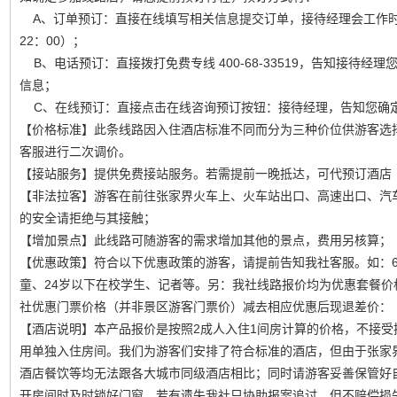
A、订单预订：直接在线填写相关信息提交订单，接待经理会工作时间
22：00）；
B、电话预订：直接拨打免费专线 400-68-33519，告知接待经
信息；
C、在线预订：直接点击在线咨询预订按钮：接待经理，告知您确
【价格标准】此条线路因入住酒店标准不同而分为三种价位供游客选
客服进行二次调价。
【接站服务】提供免费接站服务。若需提前一晚抵达，可代预订酒店
【非法拉客】游客在前往张家界火车上、火车站出口、高速出口、汽车
的安全请拒绝与其接触；
【增加景点】此线路可随游客的需求增加其他的景点，费用另核算；
【优惠政策】符合以下优惠政策的游客，请提前告知我社客服。如：6
童、24岁以下在校学生、记者等。另：我社线路报价均为优惠套餐
社优惠门票价格（并非景区游客门票价）减去相应优惠后现退差价：
【酒店说明】本产品报价是按照2成人入住1间房计算的价格，不接
用单独入住房间。我们为游客们安排了符合标准的酒店，但由于张家
酒店餐饮等均无法跟各大城市同级酒店相比；同时请游客妥善保管好
开房间时及时锁好门窗，若有遗失我社只协助报案追讨，但不赔偿损