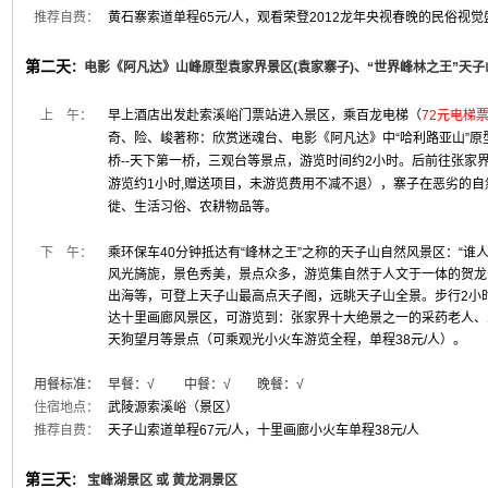
推荐自费：
黄石寨索道单程65元/人，
观看荣登2012龙年央视春晚的民俗视觉
第二天
：
电影《阿凡达》山峰原型袁家界景区(袁家寨子)、“世界峰林之王”天
上 午：
早上酒店出发赴索溪峪门票站进入景区，乘百龙电梯（
72元电梯
奇、险、峻著称：欣赏迷魂台、电影《阿凡达》中“哈利路亚山”原
桥--天下第一桥，三观台等景点，游览时间约2小时。后前往张家
游览约1小时,
赠送项目，未游览费用不减不退
），寨子在恶劣的自
徙、生活习俗、农耕物品等。
下 午：
乘环保车40分钟抵达有“峰林之王”之称的天子山自然风景区：“谁
风光旖旎，景色秀美，景点众多，游览集自然于人文于一体的贺龙
出海等，可登上天子山最高点天子阁，远眺天子山全景。步行2小时
达十里画廊风景区，可游览到：张家界十大绝景之一的采药老人、
天狗望月等景点（可乘观光小火车游览全程，单程38元/人）。
用餐标准：
早餐：√ 中餐：√ 晚餐：
√
住宿地点：
武陵源索溪峪（景区）
推荐自费：
天子山索道单程67元/人，十里画廊小火车单程38元/人
第三天
：
宝峰湖景区 或 黄龙洞景区