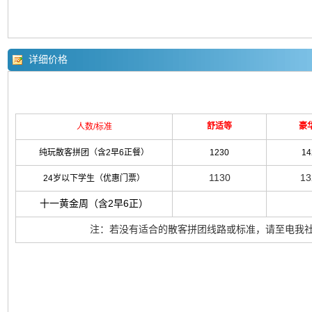
详细价格
舒适等
豪
人数/标准
纯玩散客拼团（含2早6正餐）
1230
14
1130
13
24岁以下学生（优惠门票）
十一黄金周（含2早6正）
注：若没有适合的散客拼团线路或标准，请至电我