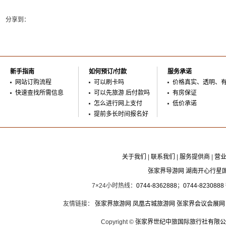
分享到：
新手指南
如何预订/付款
服务承诺
网站订购流程
可以刷卡吗
价格真实、透明、
快速查找所需信息
可以先旅游 后付款吗
有房保证
怎么进行网上支付
低价承诺
提前多长时间报名好
关于我们
|
联系我们
|
服务提供商
|
营
张家界导游网 湖南开心行星
7×24小时热线：
0744-8362888
；
0744-8230888
友情链接：
张家界旅游网
凤凰古城旅游网
张家界会议会展网
Copyright ©
张家界世纪中旅国际旅行社有限公