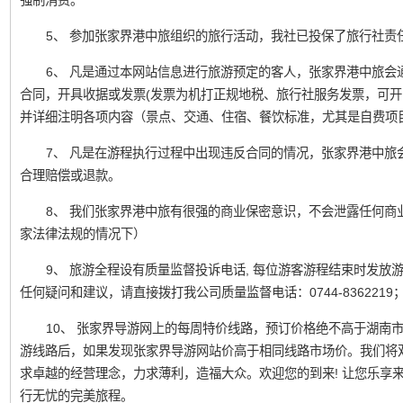
强制消费。
5、 参加张家界港中旅组织的旅行活动，我社已投保了旅行社责
6、 凡是通过本网站信息进行旅游预定的客人，张家界港中旅会
合同，开具收据或发票(发票为机打正规地税、旅行社服务发票，可开
并详细注明各项内容（景点、交通、住宿、餐饮标准，尤其是自费项
7、 凡是在游程执行过程中出现违反合同的情况，张家界港中旅
合理赔偿或退款。
8、 我们张家界港中旅有很强的商业保密意识，不会泄露任何商
家法律法规的情况下）
9、 旅游全程设有质量监督投诉电话, 每位游客游程结束时发
任何疑问和建议，请直接拨打我公司质量监督电话：0744-836221
10、 张家界导游网上的每周特价线路，预订价格绝不高于湖南
游线路后，如果发现张家界导游网站价高于相同线路市场价。我们将
求卓越的经营理念，力求薄利，造福大众。欢迎您的到来! 让您乐享
行无忧的完美旅程。