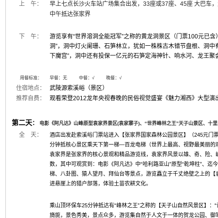
上 午：
早上七点长沙火车站广场集合出发，33座或37座、45座 大巴
中午抵达张家界
下 午：
游览享有“世界溶洞全能冠军”之称的黄龙洞景区（门票100元已含
洞”，洞中灯火阑珊、石笋林立，犹如一株株古木错节盘根、洞中
下魔宫”，洞中还有投保一亿元的石笋定海神针、响水河、龙王聚
用餐标准：
早餐：无 中餐：√ 晚餐：√
住宿地点：
武陵源索溪峪（景区）
推荐自费：
观看荣登2012龙年央视春晚的民俗视觉盛宴《魅力湘西》大型演出2
第二天
：
电影《阿凡达》山峰原型袁家界景区(袁家寨子)、“世界峰林之王”天子山景区、十
全 天：
酒店出发赴索溪峪门票站进入【张家界国家森林公园景区】（245元门票
分钟抵核心景区乘天下第一梯—百龙电梯（世界上最高、视野最美丽的观
袁家界是张家界的核心景观和精品游览线，袁家界风景以雄、奇、险、
数，其中可观赏到：电影《阿凡达》中“哈利路亚山”原型“乾坤柱”、
梯、八卦图、猿人望月、拜仙台等景点，游览矗立于千丈绝壁之上的【
进悬崖上的猎户部落，体验土苗农耕文化。
乘山顶环保车25分钟抵达有“峰林之王”之称的【天子山自然风景区】：
旖旎，景色秀美，景点众多，游览集自然于人文于一体的贺龙公园、御