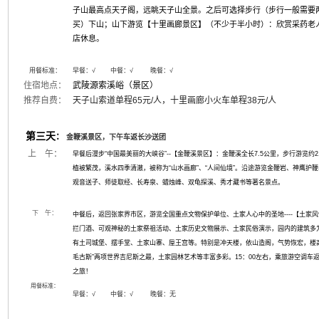
子山最高点天子阁，远眺天子山全景。之后可选择步行（步行一般需要
买）下山；山下游览【十里画廊景区】（不少于半小时）：欣赏采药老
店休息。
用餐标准：
早餐：
√
中餐：√ 晚餐：√
住宿地点：
武陵源索溪峪（景区）
推荐自费：
天子山索道单程65元/人，十里画廊小火车单程38元/人
第三天
：
金鞭溪景区，下午车返长沙送团
上 午：
早餐后漫步“中国最美丽的大峡谷”--【金鞭溪景区】：金鞭溪全长7.5公里，步行游览
植被繁茂，溪水四季清澈，被称为“山水画廊”、“人间仙境”。沿途游览金鞭岩、神鹰
观音送子、师徒取经、长寿泉、蜡烛峰、双龟探溪、秀才藏书等著名景点。
下 午：
中餐后，返回张家界市区，游览全国重点文物保护单位、土家人心中的圣地----【土
拦门酒、可观神秘的土家祭祖活动、土家历史文物展示、土家民俗演示，园内的建筑多
有土司城堡、摆手堂、土家山寨、垕王宫等。特别是冲天楼，依山造阁，气势恢宏，楼高4
毛古斯”两项世界吉尼斯之最，
土家园林艺术等丰富多彩。
15：00左右，乘旅游空调车
之旅！
用餐标准：
早餐：
√
中餐：√ 晚餐：无