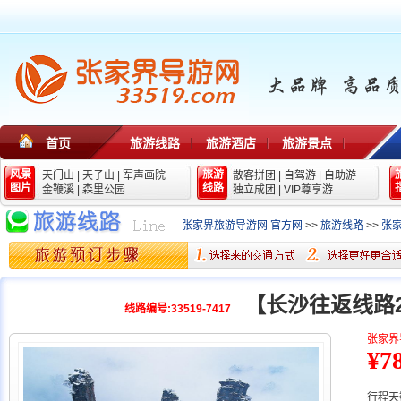
首页
旅游线路
旅游酒店
旅游景点
风景
旅游
天门山
|
天子山
|
军声画院
散客拼团
|
自驾游
|
自助游
图片
线路
金鞭溪
|
森里公园
独立成团
|
VIP尊享游
张家界旅游导游网 官方网
>>
旅游线路
>>
张
【长沙往返线路
线路编号:33519-7417
张家界
¥7
行程天