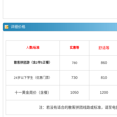
详细价格
舒适等
人
数/标准
实惠等
860
散客拼团游（含2早5正餐）
780
730
810
24岁以下学生（优惠门票）
十一黄金周价（含餐）
1050
1200
注：若没有适合的散客拼团线路或标准，请至电