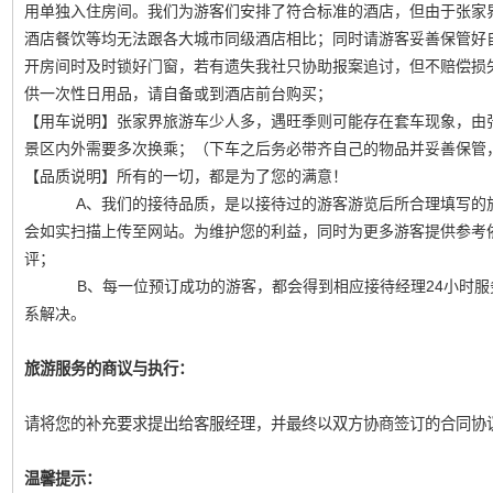
用单独入住房间。我们为游客们安排了符合标准的酒店，但由于张家
酒店餐饮等均无法跟各大城市同级酒店相比；同时请游客妥善保管好
开房间时及时锁好门窗，若有遗失我社只协助报案追讨，但不赔偿损
供一次性日用品，请自备或到酒店前台购买；
【用车说明】张家界旅游车少人多，遇旺季则可能存在套车现象，由
景区内外需要多次换乘；（下车之后务必带齐自己的物品并妥善保管
【品质说明】所有的一切，都是为了您的满意！
A、我们的接待品质，是以接待过的游客游览后所合理填写的旅
会如实扫描上传至网站。为维护您的利益，同时为更多游客提供参考
评；
B、每一位预订成功的游客，都会得到相应接待经理24小时服务
系解决。
旅游服务的商议与执行：
请将您的补充要求提出给客服经理，并最终以双方协商签订的合同协
温馨提示：