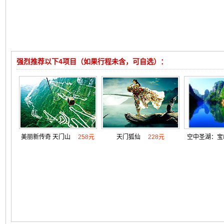
强烈推荐以下4项目（如果行程未含，可自选）：
美丽新传奇 天门山
258元
天门狐仙
228元
空中圣湖：宝