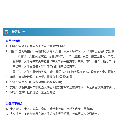
服务标准
◎费用包含
1、门票：含以上行程内所列景点的首道大门票；
2、住宿：含两晚住宿，每晚的酒店两人入住一间双人标准间，如出现单房差需补交房费
实惠等：入住家庭旅馆，无星级标准，干净、卫生、安全，独立卫生间、彩电、
舒适等：入住介于实惠等和三星等之间的一般酒店，干净、卫生、安全，独立卫生
三星等：入住国家相关部门评定的挂牌三星级酒店；
豪华等：入住四星级酒店或相对“三星等”入住的酒店规模更大、设施更齐全、预备
3、用餐：含旅游行程中的用餐，此线路含2早餐5正餐；
4、导游：含优秀国证导游全程贴心服务费用；
5、交通：散客拼团用车根据当天拼团人数安排9-33座旅游车辆，保证新空调旅游车辆
6、保险：含旅行社责任险、景区意外险；
◎费用不包含
1、景区索道：景区内缆车、索道、观光小火车、电梯等代步工具费用；
2、大交通费：不含游客所在地区往返张家界的机票、火车票等大交通费用；