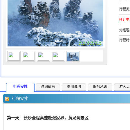
行程类
预订电
刘经理
行程特
行程安排
详细价格
费用说明
服务承诺
游客点
行程安排
第一天
长沙全程高速赴张家界，黄龙洞景区
：