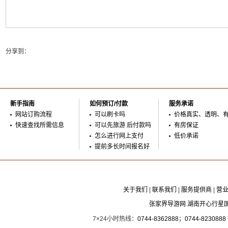
分享到：
新手指南
如何预订/付款
服务承诺
网站订购流程
可以刷卡吗
价格真实、透明、
快速查找所需信息
可以先旅游 后付款吗
有房保证
怎么进行网上支付
低价承诺
提前多长时间报名好
关于我们
|
联系我们
|
服务提供商
|
营
张家界导游网 湖南开心行星
7×24小时热线：
0744-8362888
；
0744-8230888