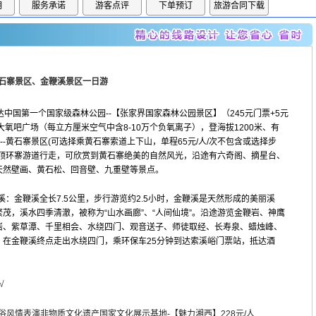
明
服务承诺
游客点评
下单预订
旅游合同下载
石寨景区、金鞭溪景区一日游
达中国第一个国家级森林公园--【张家界国家森林公园景区】（245元门票+5元
氧吧广场（每立方厘米空气中含8-10万个负氧离子），登海拔1200米、有
--黄石寨景区(可选择乘黄石寨索道上下山，单程65元/人/次不包含或选择步
山顶环寨游道行走，可欣赏到黄石寨绝美的自然风光，沿途有六奇阁、摘星台、
天然壁画、黄石松、回音壁、九重壁等景点。
鞭溪：金鞭溪全长7.5公里，步行游览约2.5小时，金鞭溪是天然形成的美丽溪
茂，溪水四季清澈，被称为“山水画廊”、“人间仙境”。沿途游览金鞭岩、神鹰
岩、紫草潭、千里相会、水绕四门、观音送子、师徒取经、长寿泉、蜡烛峰、
。在金鞭溪终点走出水绕四门，乘环保车25分钟到达索溪峪门票站，抵达酒
√
俗风情表演非物质文化遗产国家文化展示基地-【魅力湘西】228元/人