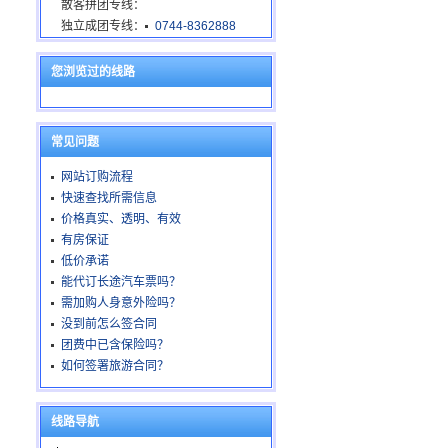
散客拼团专线：
独立成团专线：
0744-8362888
您浏览过的线路
常见问题
网站订购流程
快速查找所需信息
价格真实、透明、有效
有房保证
低价承诺
能代订长途汽车票吗？
需加购人身意外险吗？
没到前怎么签合同
团费中已含保险吗？
如何签署旅游合同？
线路导航