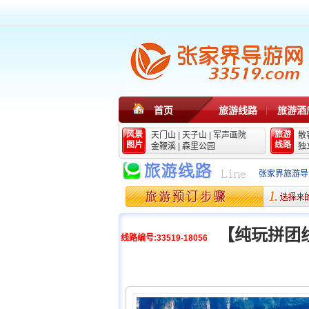
首页
旅游线路
旅游酒
风景
旅游
天门山
|
天子山
|
军声画院
散
图片
线路
金鞭溪
|
森里公园
独
张家界旅游导
【纯玩拼团
线路编号:33519-18056