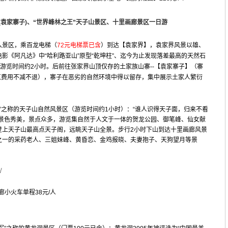
袁家寨子)、“世界峰林之王”天子山景区、十里画廊景区一日游
入景区，乘百龙电梯（
72元电梯票已含
）到达【袁家界】，袁家界风景以雄、
影《阿凡达》中“哈利路亚山”原型“乾坤柱”、迄今为止发现落差最高的天然石
，游览时间约2小时。后前往张家界山顶仅存的土家族山寨--【袁家寨子】（寨
览费用不减不退
），寨子在恶劣的自然环境中得以留存，集中展示土家人繁衍
王”之称的天子山自然风景区（游览时间约1小时）：“谁人识得天子面，归来不看
，景色秀美，景点众多，游览集自然于人文于一体的贺龙公园、御笔峰、仙女献
登上天子山最高点天子阁，远眺天子山全景。步行2小时下山到达十里画廊风景
之一的采药老人、三姐妹峰、黄昏恋、金鸡报晓、夫妻抱子、天狗望月等景
√
廊小火车单程38元/人