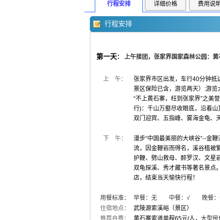
行程安排
详细价格
费用说
行程安排
第一天
：
上午接团，张家界国家森林公园：黄
上 午：
张家界市区出发，车行40分钟抵
景区保险已含，游览两天）:游览大
“不上黄石寨，枉到张家界”之美誉
行)：千山万壑尽收眼底，沿着
双门迎宾、五指峰、雾海金龟、
下 午：
漫步“中国最美丽的大峡谷”--金
流，因金鞭岩而得名，溪谷植被繁
护鞭、劈山救母、醉罗汉、文星
双龟探溪、秀才藏书等著名景点
店，结束当天愉快行程！
用餐标准：
早餐：无 中餐：√ 晚餐：
住宿地点：
武陵源索溪峪（景区）
推荐自费：
黄石寨索道单程65元/人，
大型民