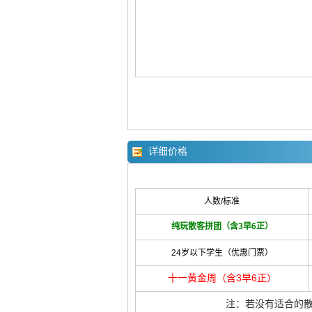
详细价格
人数/标准
纯玩散客拼团（含3早6正）
24岁以下学生（优惠门票）
十一黄金周（含3早6正）
注：若没有适合的