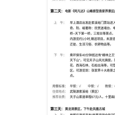
第二天
：
电影《阿凡达》山峰原型袁家界景区(
上 午：
早上酒店出发赴索溪峪门票站进
奇、险、峻著称：欣赏迷魂台、电
桥--天下第一桥，三观台等景点
内游览约1小时,
赠送项目，未游
迁徙、生活习俗、农耕物品等。
下 午：
乘环保车40分钟抵达有“峰林之
天下山”，可见天子山风光旖旎
花、西海石林、石船出海等，可
区，可游览到：张家界十大绝景
点。
用餐标准：
早餐：√ 中餐：√ 晚餐：
住宿地点：
武陵源索溪峪（景区）
推荐自费：
天子山索道单程67元/人，十里画
第三天
：
黄龙洞景区，下午赴凤凰古城