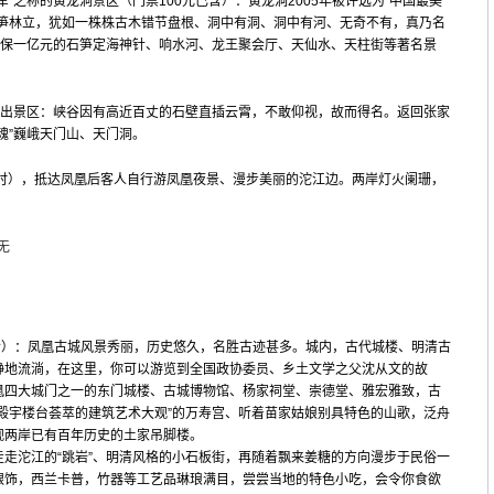
军”之称的黄龙洞景区（门票100元已含）：黄龙洞2005年被评选为“中国最美
石笋林立，犹如一株株古木错节盘根、洞中有洞、洞中有河、无奇不有，真乃名
投保一亿元的石笋定海神针、响水河、龙王聚会厅、天仙水、天柱街等著名景
峡出景区：峡谷因有高近百丈的石壁直插云霄，不敢仰视，故而得名。返回张家
魂”巍峨天门山、天门洞。
小时），抵达凤凰后客人自行游凤凰夜景、漫步美丽的沱江边。两岸灯火阑珊，
无
含）：凤凰古城风景秀丽，历史悠久，名胜古迹甚多。城内，古代城楼、明清古
静地流淌，在这里，你可以游览到全国政协委员、乡土文学之父沈从文的故
凰四大城门之一的东门城楼、古城博物馆、杨家祠堂、崇德堂、雅宏雅致，古
殿宇楼台荟萃的建筑艺术大观”的万寿宫、听着苗家姑娘别具特色的山歌，泛舟
观两岸已有百年历史的土家吊脚楼。
走沱江的“跳岩”、明清风格的小石板街，再随着飘来姜糖的方向漫步于民俗一
银饰，西兰卡普，竹器等工艺品琳琅满目，尝尝当地的特色小吃，会令你食欲