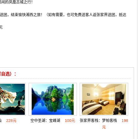
悠闲的凤凰古城之行！
站送团，结束愉快湘西之旅！（如有需要，也可免费送客人返张家界送团，抵达
）
无
可自选）：
仙
228元
空中圣湖：宝峰湖
100元
张家界客栈：梦帕客栈
198
元