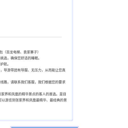
礼包（百龙电梯、袁家寨子）
心挑选，确保您舒适的睡眠。
驾护航。
价，导游带团有导服、无压力，从而能让您真
的线路，请联系我们客服，我们根据您的要求
张家界和凤凰的精华景点的客人的首选。是目
可以游览到张家界和凤凰最精华、最经典的景