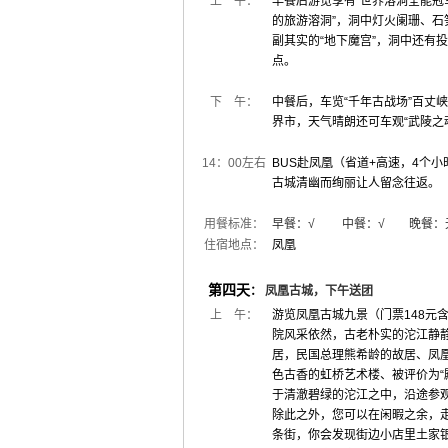
上 午：
早餐后
游览享有“世界溶洞全能冠
的旅游溶洞”，洞中灯火阑珊、
副其实的“地下魔宫”，洞中还有
点。
下 午：
中餐后，车览“千年古战场”百丈
界市，天气晴朗还可车观“武陵之
14：00左右
BUS赴凤凰（省道+高速，4个
古城清幽而绚丽让人留念往返。
用餐标准：
早餐：√ 中餐：√ 晚餐：
住宿地点：
凤凰
第四天
：
凤凰古城，下午送团
上 午：
游览凤凰古城九景（门票148元
院风采依然，古老朴实的沱江静
居，民国总理熊希龄的故居、凤
色古香的虹桥艺术楼、被评价为“
于清澈碧绿的沱江之中，沿途参
除此之外，您可以在闲暇之余，走
条街，你会发现街边小店里土家