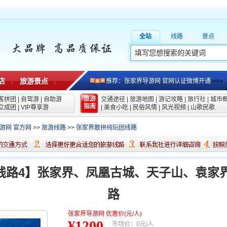
全站
线路
景点
店
旅游景点
推荐：张家界导游网 官网认证微博开通
>>>
旅游
客拼团
|
自驾游
|
自助游
交通途径
|
旅游地图
|
游记攻略
|
旅行社
|
城市
指南
立成团
|
VIP尊享游
|
美食小吃
|
民俗风情
|
风光视频
|
山歌民歌
游网 官方网
>>
旅游线路
>>
张家界散拼纯玩团线路
线路4】张家界、凤凰古城、天子山、袁家
路
张家界导游网 优惠价(元/人)
¥1200
市场价：0元/人