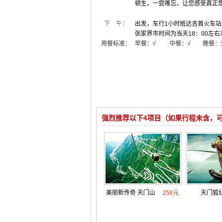
顿生，一尝难忘，让您感受真正
下 午：
出发，车行1小时抵达吉首火车
张家界市时间为当天18：00左右
用餐标准：
早餐：√ 中餐：√ 晚餐：
强烈推荐以下4项目（如果行程未含，
美丽新传奇 天门山
258元
天门狐