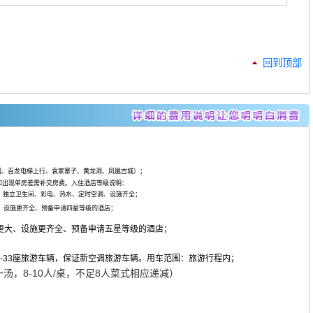
回到顶部
园、百龙电梯上行、袁家寨子、黄龙洞、凤凰古城）；
如出现单房差需补交房费。入住酒店等级说明：
全，独立卫生间、彩电、热水、定时空调、设施齐全；
大、设施更齐全、预备申请四星等级的酒店；
模更大、设施更齐全、预备申请五星等级的酒店；
-33座旅游车辆，保证新空调旅游车辆。用车范围：旅游行程内；
汤，8-10人/桌，不足8人菜式相应递减）