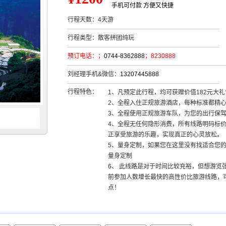
手机可付款 方便又快捷
行程天数：
4天游
行程类型：
散客拼团纯玩
预订电话：
；
0744-8362888
；8230888
刘经理手机&微信：
13207445888
行程特色：
1、凡预定此行程，均可获赠价值182元大
2、全程入住正规旅游酒店，每种标准都精
3、全程使用正规旅游车队，为您的出行保
4、全程无任何隐形消费，所有线路明码标
正享受旅游的乐趣，实现真正的心灵放松。
5、量身定制，如果您在这里没有找适合您
量身定制
6、 此线路是对于时间比较充裕，但想游览
前参加人数增长最快的高性价比旅游线路，
点！