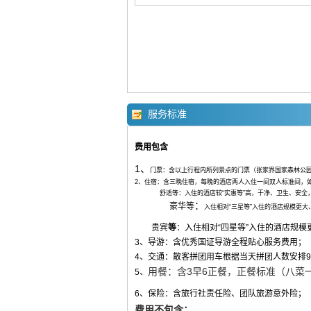
服务标准
费用包含
1、
门票：含以上行程内所列景点的门票（张家界国家森林公
2、住宿：含三晚住宿，每晚的酒店两人入住一间双人标准间，
舒适等
：入住的酒店较“实惠等”高，干净、卫生、安
：
豪
华等
入住相对“三星等”入住的酒店规模更
贵宾
等
：入住相对“四星等”入住的酒店规
3、导游：含优秀国证导游全程贴心服务费用；
4、交通：散客拼团用车根据当天拼团人数安排9
用餐：含3早6正餐，正餐标准（八菜一
5、
6、保险：含旅行社责任险、团队旅游意外险；
费用不包含：