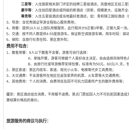
三星等
：入住国家相关部门评定的挂牌三星级酒店，凤凰地区无挂三星
豪华等
：入住挂四星酒店或同级的新酒店（房新、规模更大、设施齐全
尊贵等
：入住五星级酒店或当地最好类酒店，如：青和锦江国际酒店（
3、导游：含优秀国证导游全程贴心服务费用；
4、用餐：提供10人以上团队用餐服务，此行程共计8正餐3早餐，正餐九菜一汤
5、交通：按不同人数提供4-55座旅游车。保证新空调旅游车辆，用车时段：接
6、保险：含旅行社责任险、景区意外险；
费用不包含：
1、散客用餐：9人以下散客不含餐，游客可自行选择：
A、单独开餐，游客可根据个人喜好自主决定，自由选择风味特色
B、由旅行社或导游推荐安排包餐，标准有为50元、60元/人.天，包
2、景区索道：景区内缆车、索道、观光小火车、电梯等代步工具费用；
3、大交通费：不含游客所在地区往返张家界的机票、火车票等大交通费用；
4、其他费用：个人的消费、自费项目及因不可抗力因素所产生的额外费用等；
提示：
景区酒店组合消费，不用餐不退费。景点门票如因人力不可抗拒因素造成
惠结算价格后的差价。
旅游服务的商议与执行：