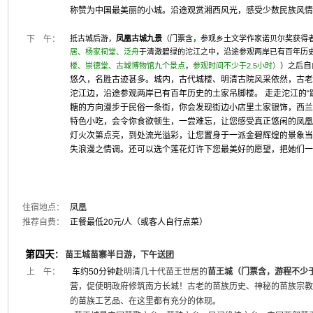
称赞为中国最美丽的小城。沿途观赏湘西风光，感受少数民族风情
下 午：
抵古城后
游，
凤凰古城九景
（门票含
，
参观
乡土文学作家诺贝尔奖获得
居、杨家祠堂、泛舟
于清澈碧绿的沱江之中，沿途参观两岸已有百年历
自
楼、崇德堂、古城博物馆九个景点
，
参观时间不少于2.5小时）
）之后
悠久，名胜古迹甚多。城内，古代城楼、明清古院风采依然，古老
沱江边，沿途参观两岸已有百年历史的土家吊脚楼。 走走沱江的“
糖的方向漫步于民俗一条街，你会发现街边小店里土家银饰，西兰
特色小吃，会令你食欲顿生，一尝难忘，让您感受真正悠闲的凤凰
灯火次第点亮，到处流光溢彩，让您置身于一派金碧辉煌的景象当
失浪漫之情调。还可以选个莲花灯许下您最美好的愿望，把她们一
住宿地点：
凤凰
推荐自费：
正餐最低20元/人（或客人自行点菜）
第四天
：
苗王城苗寨半日游，下午送团
上 午：
车约50分钟赴
明清几十代苗王世居的
苗王城（门票含，游程不少
营，促使明政府修筑南方长城！古老的苗族历史、神秘的苗族宗教
的苗族工艺品、在这里都有充分的体现。