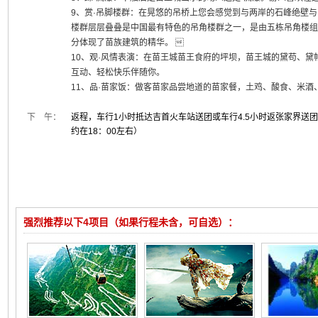
9、赏·吊脚楼群：在晃悠的吊桥上您会感觉到与两岸的石峰绝壁
楼群层层叠叠是中国最有特色的吊角楼群之一，是由五栋吊角楼组
分体现了苗族建筑的精华。 
10、观·风情表演：在苗王城苗王食府的坪坝，苗王城的黛苟、
互动、轻松快乐伴随你。
11、品·苗家饭：做客苗家品尝地道的苗家餐，土鸡、酸食、米
下 午：
返程，车行1小时抵达吉首火车站送团或车行4.5小时返张家界送
约在18：00左右）
强烈推荐以下4项目（如果行程未含，可自选）：