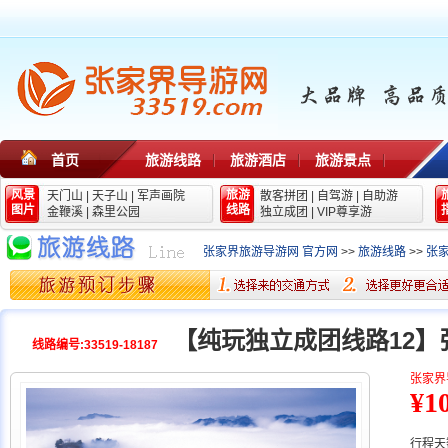
首页
旅游线路
旅游酒店
旅游景点
风景
旅游
天门山
|
天子山
|
军声画院
散客拼团
|
自驾游
|
自助游
图片
线路
金鞭溪
|
森里公园
独立成团
|
VIP尊享游
张家界旅游导游网 官方网
>>
旅游线路
>>
张
【纯玩独立成团线路12】
线路编号:33519-18187
张家界
¥1
行程天