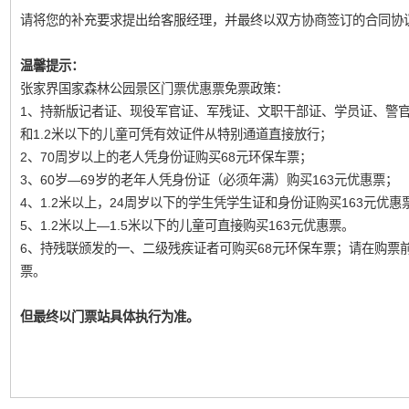
请将您的补充要求提出给客服经理，并最终以双方协商签订的合同协
温馨提示：
张家界国家森林公园景区门票优惠票免票政策：
1、持新版记者证、现役军官证、军残证、文职干部证、学员证、警
和1.2米以下的儿童可凭有效证件从特别通道直接放行；
2、70周岁以上的老人凭身份证购买68元环保车票；
3、60岁—69岁的老年人凭身份证（必须年满）购买163元优惠票；
4、1.2米以上，24周岁以下的学生凭学生证和身份证购买163元优惠
5、1.2米以上—1.5米以下的儿童可直接购买163元优惠票。
6、持残联颁发的一、二级残疾证者可购买68元环保车票；请在购票
票。
但最终以门票站具体执行为准。