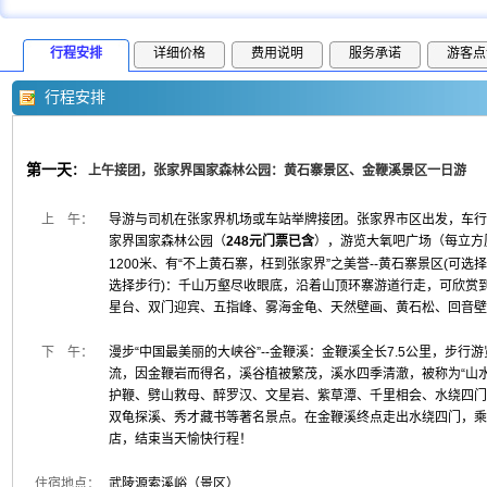
行程安排
详细价格
费用说明
服务承诺
游客点
行程安排
第一天
：
上午接团，张家界国家森林公园：黄石寨景区、金鞭溪景区一日游
上 午：
导游与司机在张家界机场或车站举牌接团。张家界市区出发，车行4
家界国家森林公园（
248元门票已含
），游览大氧吧广场（每立方厘
1200米、有“不上黄石寨，枉到张家界”之美誉--黄石寨景区(可选
选择步行)：千山万壑尽收眼底，沿着山顶环寨游道行走，可欣赏
星台、双门迎宾、五指峰、雾海金龟、天然壁画、黄石松、回音壁
下 午：
漫步“中国最美丽的大峡谷”--金鞭溪：金鞭溪全长7.5公里，步行
流，因金鞭岩而得名，溪谷植被繁茂，溪水四季清澈，被称为“山水
护鞭、劈山救母、醉罗汉、文星岩、紫草潭、千里相会、水绕四门
双龟探溪、秀才藏书等著名景点。在金鞭溪终点走出水绕四门，乘
店，结束当天愉快行程！
住宿地点：
武陵源索溪峪（景区）