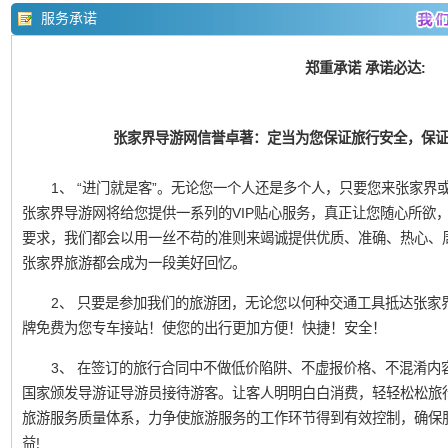
服务承诺
郑重承诺 承诺必达:
张家界导游网信誉卓著：定当为您保证旅行安全，保
1、 “进门就是客”。无论您一个人还是多个人，只要您来张家界或凤
张家界导游网将给您提供一系列的VIP贴心服务，真正让您随心所欲
要求，我们都会以用一丝不苟的准则来竭诚提供优质、准确、热心、
张家界旅游都会成为一段美好回忆。
2、 只要是参加我们的旅游团，无论您以何种交通工具抵达张家
牌免费为您专车接站！使您的出行更加方便！快捷！安全！
3、 在签订的旅行合同中不做低价陷阱、不虚报价格、不混淆内
国家颁发导游证导游员接待游客。让客人明明白白消费，轻轻松松旅
旅游服务质量体系，力争使旅游服务的工作环节得到有效控制，确保
益!