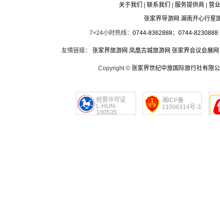
关于我们
|
联系我们
|
服务提供商
|
营
张家界导游网 湖南开心行星
7×24小时热线：
0744-8362888
；
0744-8230888
友情链接：
张家界旅游网
凤凰古城旅游网
张家界会议会展网
Copyright ©
张家界世纪中旅国际旅行社有限公
经营许可证
湘ICP备
L-HUN-
11006314号-3
100535