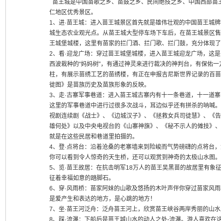
苗王城是中国苗歌之乡、苗鼓之乡、民间绝技之乡、中国西部苗
仁地区优秀景区。
1、进·苗王城：进入苗王城景区首先就是雄伟壮观的中国苗王城
城生态农业观光点。从苗王城大型停车场下车后，在苗王城景区售
王城堡城楼，这里有苗家的拦门酒、拦门歌、拦门鼓，充分体现了
2、看·迎龙广场：穿过苗王城堡城楼，进入苗王城迎龙广场，这
西波栽种的“妈妈树”，有通过神灵来进行裁决的神判台，有保佑
柱，有展示苗绣工艺的苗绣楼，有正在申报吉尼斯世界记录的百苗
徙图》是苗族历史及苗族形象的反映。
3、走·古寨军事巷道：进入苗王城古寨内有十一条巷道，十一道寨
这里的军事巷道中进行过很多次战斗，耳边似乎还有拼杀的呐喊。
视剧连续剧《战士》、《边城汉子》、《拯救女兵司徒慧》、《告
雄何处》以及中央电视台的《山寨神旗》、《秘不示人的傩技》、
就是在这些民居和巷道里拍摄的。
4、登·点将台：沿着沧桑的老寨墙来到险峻而气势磅礴的点将台
你可以看到令人惊奇的天生桥，还可以观赏到神奇的太极山水图。
5、览·苗王故居：在抗击明军18万人的苗王吴黑苗的故居里有象
征着幸福如意的踏脚石。
6、穿·风雨桥：苗家阿妹的山歌及悠扬的木叶声伴你穿过苗家风
是爱产生和表达的地方，是心跳的地方！
7、坐·苗王河泛舟：泛舟苗王河上，欣赏苗王峡谷两岸秀丽的山
8、踩·流瀑：下船后是苗王城山水的动人之处-流瀑。游人喜欢在