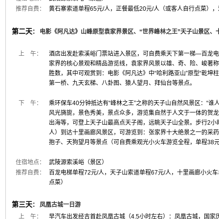
推荐自费：
黄石寨索道单程65元/人，正餐最低20元/人（或客人自行点菜），
第二天
：
电影《阿凡达》山峰原型袁家界景区、“世界峰林之王”天子山景区、
上 午：
酒店出发赴索溪峪门票站进入景区，可自费乘天下第一梯—百龙电
家界的核心景观和精品游览线，袁家界风景以雄、奇、险、峻著称
胜数，其中可观赏到：电影《阿凡达》中“哈利路亚山”原型“乾坤
第一桥、九天玄梯、八卦图、猿人望月、拜仙台等景点。
下 午：
乘环保车40分钟抵达有“峰林之王”之称的天子山自然风景区：“谁
风光旖旎，景色秀美，景点众多，游览集自然于人文于一体的贺龙
出海等，可登上天子山最高点天子阁，远眺天子山全景。步行2小时
人）到达十里画廊风景区，可游览到：张家界十大绝景之一的采药
抱子、天狗望月等景点（可自费乘观光小火车游览全程，单程38元
住宿地点：
武陵源索溪峪（景区）
推荐自费：
百龙电梯单程72元/人，天子山索道单程67元/人，十里画廊小火车
点菜）
第三天
：
凤凰古城一日游
上 午：
早汽车出发经吉首赴凤凰古城（4.5小时左右）：凤凰古城，国