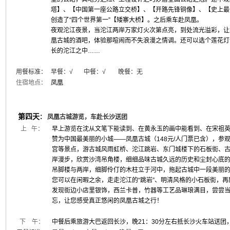
塔】、【中国第一座公路立交桥】、【开路先锋铜像】、【史上最
创造了“四个世界第一”【矮寨大桥】。之后乘车赴凤凰。
夜观沱江夜景，当沱江两岸万家灯火次第点亮，到处流光溢彩，让
凰古城的酒吧，体验那喧闹而不失浪漫之情调。还可以选个莲花灯
长的沱江之中……
用餐标准：
早餐：
√
中餐：√ 晚餐：无
住宿地点：
凤凰
第四天
：
凤凰古城游览，车赴长沙送团
上 午：
早上游览在沈从文笔下能读到、在黄永玉的画中能看到、在宋祖
赞为中国最美丽的小城——凤凰古城（148元/人门票已含），参
宫等景点，游古城风雨虹桥、沱江跳岩、东门城楼下的石板街、
岸漫步，欣赏沙湾吊角楼，细细品味古城久远的历史和尘封心底
吊脚楼与两岸，细脚伶仃的木柱立于河中，拖起古城中一段美丽
您可以在闲暇之余，走走沱江的“跳岩”、明清风格的小石板街，
发现街边小店里银饰，西兰卡普，竹器等工艺品琳琅满目，尝尝
忘，让您感受真正悠闲的凤凰古城之行！
下 午：
中餐后乘旅游大巴返回长沙，晚21：30分左右抵长沙火车站送团