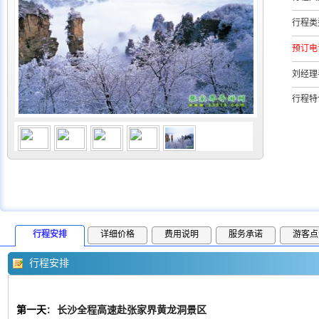
行程类
预订电
刘经理
行程特
行程安排
详细价格
费用说明
服务承诺
游客点
行程安排
第一天
长沙全程高速赴张家界黄龙洞景区
：