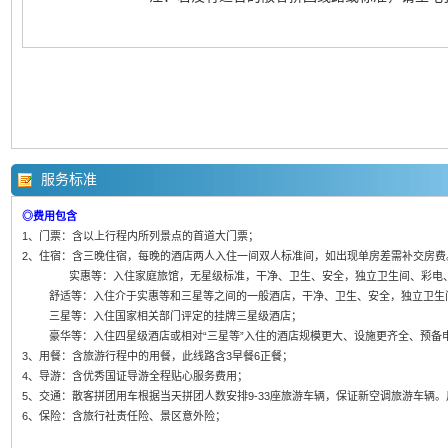
服务标准
◎费用包含
1、门票：含以上行程内所列景点的首道大门票；
2、住宿：含三晚住宿，每晚的酒店两人入住一间双人标准间，如出现单房差需补交房费
实惠等：入住家庭旅馆，无星级标准，干净、卫生、安全，独立卫生间、彩电、
舒适等：入住介于实惠等和三星等之间的一般酒店，干净、卫生、安全，独立卫生
三星等：入住国家相关部门评定的挂牌三星级酒店；
豪华等：入住四星级酒店或相对“三星等”入住的酒店规模更大、设施更齐全、预备
3、用餐：含旅游行程中的用餐，此线路含3早餐6正餐；
4、导游：含优秀国证导游全程贴心服务费用；
5、交通：散客拼团用车根据当天拼团人数安排9-33座旅游车辆，保证新空调旅游车辆
6、保险：含旅行社责任险、景区意外险；