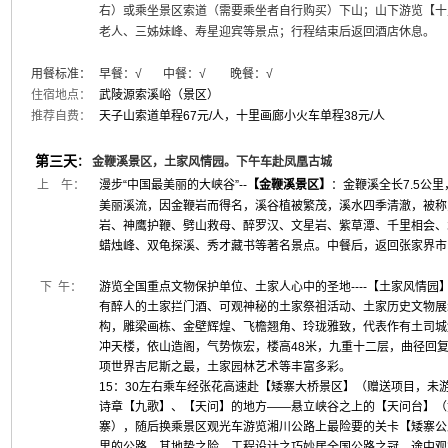
右）或乘坐景区索道（需要乘坐者自行购买）下山；山下游览【十
老人、三姊妹峰、寿星迎宾等景点；行程结束后返回酒店休息。
用餐标准：
早餐：
√
中餐：√ 晚餐：
√
住宿地点：
武陵源索溪峪（景区）
推荐自费：
天子山索道单程67元/人，十里画廊小火车单程38元/人
第三天
：
金鞭溪景区，土家风情园。下午车赴凤凰古城
上 午：
漫步“中国最美丽的大峡谷”--
【金鞭溪景区】
：金鞭溪全长7.5公
美丽溪流，因金鞭岩而得名，溪谷植被繁茂，溪水四季清澈，被称为
岩、神鹰护鞭、劈山救母、醉罗汉、文星岩、紫草潭、千里相会、
蜡烛峰、双龟探溪、秀才藏书等著名景点。中餐后，返回张家界市
下 午：
游览全国重点文物保护单位、土家人心中的圣地----【土家风情
有醉人的土家拦门酒、可观神秘的土家祭祖活动、土家历史文物展
构，雕梁画栋、金壁辉煌、飞檐翘角、玲珑雅致，代表作有土司城
冲天楼，依山造阁，气势恢宏，楼高48米，九重十二层，曲径回复，
项世界吉尼斯之最，土家园林艺术等丰富多彩。
15：30左右乘车经张花高速赴【矮寨大桥景区】（赠送项目，未
诗章【九歌】、【天问】的地方——悬立峡谷之上的【天问台】（
寨），随后换乘景区观光车游览湘川公路上最险要的关卡【矮寨公
里的公路，其地势之险、工程设计之巧妙居全国公路之冠。途中观