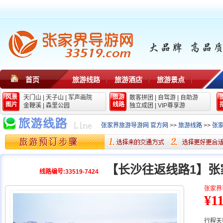
首页
旅游线路
旅游酒店
旅游景点
风景
旅游
天门山
|
天子山
|
军声画院
散客拼团
|
自驾游
|
自助游
图片
线路
金鞭溪
|
森里公园
独立成团
|
VIP尊享游
张家界旅游导游网 官方网
>>
旅游线路
>>
张
【长沙往返线路1】
线路编号:33519-7424
张家界
¥1
行程天