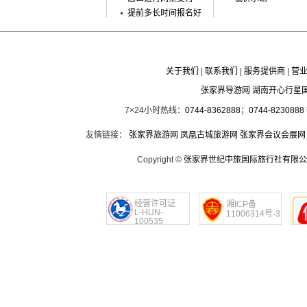
提前多长时间报名好
关于我们
|
联系我们
|
服务提供商
|
营
张家界导游网 湖南开心行星
7×24小时热线：
0744-8362888
；
0744-8230888
友情链接：
张家界旅游网
凤凰古城旅游网
张家界会议会展网
Copyright ©
张家界世纪中旅国际旅行社有限公
经营许可证
湘ICP备
L-HUN-
11006314号-3
100535