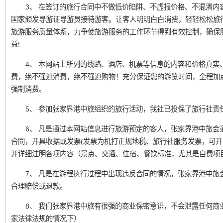
3、 在签订的旅行合同中不做低价陷阱、不虚报价格、不混淆内
国家颁发导游证导游员接待游客。让客人明明白白消费，轻轻松松旅
旅游服务质量体系，力争使旅游服务的工作环节得到有效控制，确保
益!
4、 本网站上所列的线路、酒店、机票等信息的内容和价格真实
费，绝不强迫消费，绝不强迫购物！充分保证您的游览时间，全程加
强制消费。
5、 参加张家界港中旅组织的旅行活动，我社已投保了旅行社责
6、 凡是通过本网站信息进行旅游预定的客人，张家界港中旅会
合同，开具收据或发票(发票为机打正规地税、旅行社服务发票，可开
并详细注明各项内容（景点、交通、住宿、餐饮标准，尤其是自费项
7、 凡是在游程执行过程中出现违反合同的情况，张家界港中旅
合理赔偿或退款。
8、 我们张家界港中旅有很强的商业保密意识，不会泄露任何商
家法律法规的情况下）