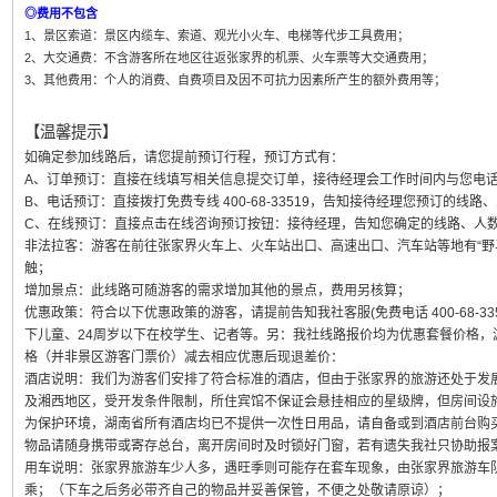
◎费用不包含
1、景区索道：景区内缆车、索道、观光小火车、电梯等代步工具费用；
2、大交通费：不含游客所在地区往返张家界的机票、火车票等大交通费用；
3、其他费用：个人的消费、自费项目及因不可抗力因素所产生的额外费用等；
【温馨提示】
如确定参加线路后，请您提前预订行程，预订方式有：
A、订单预订：直接在线填写相关信息提交订单，接待经理会工作时间内与您电话确认
B、电话预订：直接拨打免费专线 400-68-33519，告知接待经理您预订的线
C、在线预订：直接点击在线咨询预订按钮：接待经理，告知您确定的线路、人
非法拉客：游客在前往张家界火车上、火车站出口、高速出口、汽车站等地有“野
触；
增加景点：此线路可随游客的需求增加其他的景点，费用另核算；
优惠政策：符合以下优惠政策的游客，请提前告知我社客服(免费电话 400-68-33
下儿童、24周岁以下在校学生、记者等。另：我社线路报价均为优惠套餐价格，
格（并非景区游客门票价）减去相应优惠后现退差价：
酒店说明：我们为游客们安排了符合标准的酒店，但由于张家界的旅游还处于发
及湘西地区，受开发条件限制，所住宾馆不保证会悬挂相应的星级牌，但房间设
为保护环境，湖南省所有酒店均已不提供一次性日用品，请自备或到酒店前台购
物品请随身携带或寄存总台，离开房间时及时锁好门窗，若有遗失我社只协助报
用车说明：张家界旅游车少人多，遇旺季则可能存在套车现象，由张家界旅游车
乘；（下车之后务必带齐自己的物品并妥善保管，不便之处敬请原谅）；