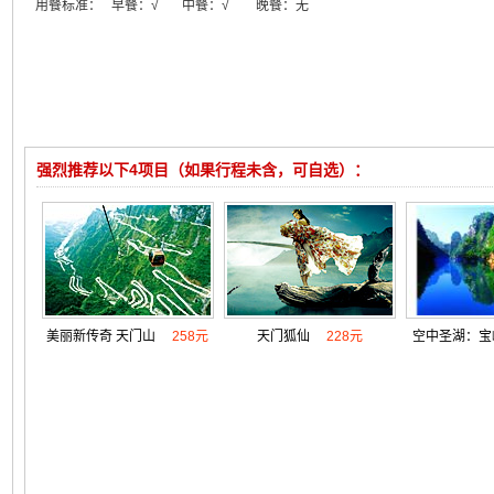
用餐标准：
早餐：
√
中餐：√ 晚餐：无
强烈推荐以下4项目（如果行程未含，可自选）：
美丽新传奇 天门山
258元
天门狐仙
228元
空中圣湖：宝