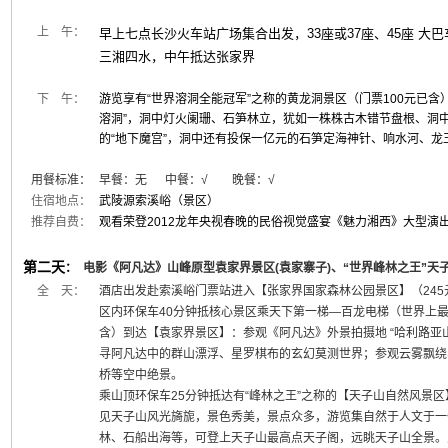
上 午：
早上七点长沙火车站广场集合出发，33座或37座、45座 
三湘四水，中午抵达张家界
下 午：
游览享有“世界溶洞全能冠军”之称的黄龙洞景区（门票100元已含）
溶洞”，洞中灯火阑珊、石笋林立，犹如一株株古木错节盘根、洞
的“地下魔宫”，洞中还有投保一亿元的石笋定海神针、响水河、
用餐标准：
早餐：
无
中餐：√ 晚餐：
√
住宿地点：
武陵源索溪峪（景区）
推荐自费：
观看荣登2012龙年央视春晚的民俗视觉盛宴《魅力湘西》大型演出2
第二天
：
电影《阿凡达》山峰原型袁家界景区(袁家寨子)、“世界峰林之王”天
全 天：
酒店出发赴索溪峪门票站进入【张家界国家森林公园景区】（245
区内环保车40分钟抵核心景区乘天下第一梯—百龙电梯（世界上最
含）到达【袁家界景区】：参观《阿凡达》外景拍摄地 “哈利路亚山”
寻阿凡达中的群山漂浮、星罗棋布的玄幻莫测世界；参观云雾飘绕
桥等空中绝景。
乘山顶环保车25分钟抵达有“峰林之王”之称的【天子山自然风景区
见天子山风光旖旎，景色秀美，景点众多，游览集自然于人文于一
林、石船出海等，可登上天子山最高点天子阁，远眺天子山全景。