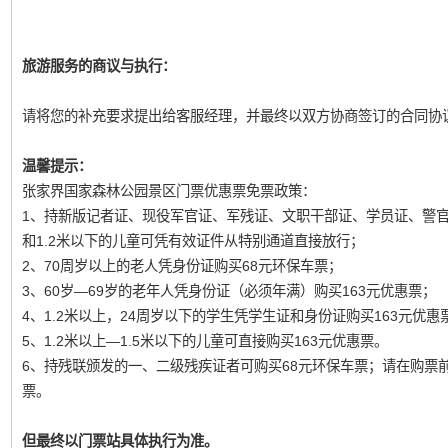
旅游服务的商议与执行：
请将您的补充要求提出给客服经理，并最终以双方协商签订的合同协
温馨提示：
张家界国家森林公园景区门票优惠票免票政策：
1、持新版记者证、现役军官证、军残证、文职干部证、学员证、警
和1.2米以下的儿童可凭有效证件从特别通道直接放行；
2、70周岁以上的老人凭身份证购买68元环保车票；
3、60岁—69岁的老年人凭身份证（必须年满）购买163元优惠票；
4、1.2米以上，24周岁以下的学生凭学生证和身份证购买163元优惠
5、1.2米以上—1.5米以下的儿童可直接购买163元优惠票。
6、持残联颁发的一、二级残疾证者可购买68元环保车票；请在购票
票。
但最终以门票站具体执行为准。