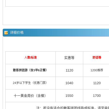
详细价格
实惠等
人
数/标准
舒适等
1120
散客拼团游（含3早6正餐）
1200推荐
1040
1120
24岁以下学生（优惠门票）
十一黄金周价（含餐）
1550
1700
注：若没有适合的散客拼团线路或标准，请至电