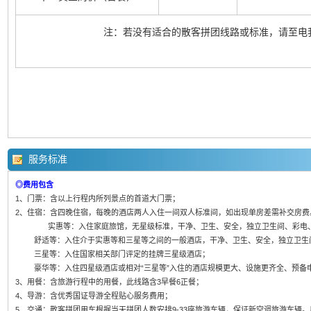
注：若没有适合的散客拼团线路或标准，请至电
服务标准
◎费用包含
1、门票：含以上行程内所列景点的首道大门票；
2、住宿：含四晚住宿，每晚的酒店两人入住一间双人标准间，如出现单房差需补交房费
实惠等：入住家庭旅馆，无星级标准，干净、卫生、安全，独立卫生间、彩电、
舒适等：入住介于实惠等和三星等之间的一般酒店，干净、卫生、安全，独立卫生
三星等：入住国家相关部门评定的挂牌三星级酒店；
豪华等：入住四星级酒店或相对“三星等”入住的酒店规模更大、设施更齐全、预备
3、用餐：含旅游行程中的用餐，此线路含3早餐6正餐；
4、导游：含优秀国证导游全程贴心服务费用；
5、交通：散客拼团用车根据当天拼团人数安排9-33座旅游车辆，保证新空调旅游车辆