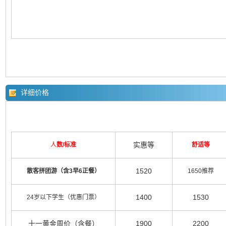
详细价格
实惠等
人
数/标准
舒适等
1520
散客拼团游（含3早6正餐）
1650推荐
1400
1530
24岁以下学生（优惠门票）
十一黄金周价（含餐）
1900
2200