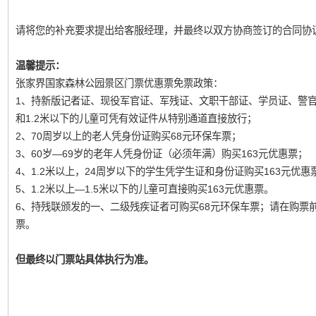
请将您的补充要求提出给客服经理，并最终以双方协商签订的合同协
温馨提示：
张家界国家森林公园景区门票优惠票免票政策：
1、持新版记者证、现役军官证、军残证、文职干部证、学员证、警
和1.2米以下的儿童可凭有效证件从特别通道直接放行；
2、70周岁以上的老人凭身份证购买68元环保车票；
3、60岁—69岁的老年人凭身份证（必须年满）购买163元优惠票；
4、1.2米以上，24周岁以下的学生凭学生证和身份证购买163元优惠
5、1.2米以上—1.5米以下的儿童可直接购买163元优惠票。
6、持残联颁发的一、二级残疾证者可购买68元环保车票；请在购票
票。
但最终以门票站具体执行为准。