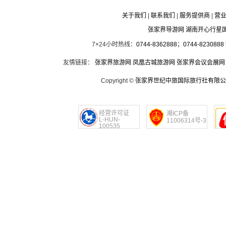
关于我们
|
联系我们
|
服务提供商
|
营
张家界导游网 湖南开心行星
7×24小时热线：
0744-8362888
；
0744-8230888
友情链接：
张家界旅游网
凤凰古城旅游网
张家界会议会展网
Copyright ©
张家界世纪中旅国际旅行社有限公
经营许可证
湘ICP备
L-HUN-
11006314号-3
100535