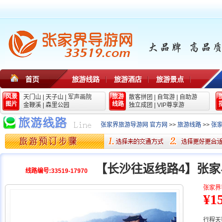
首页
旅游线路
旅游酒店
旅游景点
风景
旅游
天门山
|
天子山
|
军声画院
散客拼团
|
自驾游
|
自助游
图片
线路
金鞭溪
|
森里公园
独立成团
|
VIP尊享游
张家界旅游导游网 官方网
>>
旅游线路
>>
张
【长沙往返线路4】张
线路编号:33519-17970
张家界
¥1
行程天