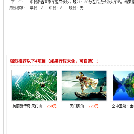
下 午：
中餐后吉首乘车返回长沙，晚21：30分左右抵长沙火车站，结束
用餐标准：
早餐：
√
中餐：√ 晚餐：无
强烈推荐以下4项目（如果行程未含，可自选）：
美丽新传奇 天门山
258元
天门狐仙
228元
空中圣湖：宝