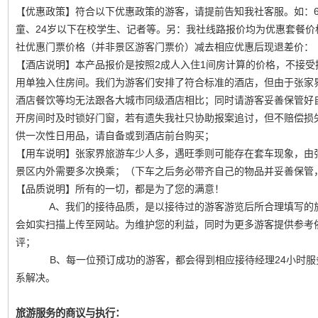
【优惠政策】符合以下优惠政策的游客，请提前告知我社客服。如：6
童、24岁以下在校学生、记者等。另：我社线路报价均为优惠套餐
社优惠门票价格（并非景区游客门票价）减去相应优惠后现退差价：
【酒店说明】本产品报价是按照2成人入住1间房计算的价格，不接
用单独入住房间。我们为游客们安排了符合标准的酒店，但由于张家
酒店餐饮等均无法跟各大城市同级酒店相比；同时请游客妥善保管好
开房间时及时锁好门窗，若有遗失我社只协助报案追讨，但不赔偿损
供一次性日用品，请自备或到酒店前台购买；
【用车说明】张家界旅游车少人多，遇旺季则可能存在套车现象，由
景区内外需要多次换乘；（下车之后务必带齐自己的物品并妥善保管
【品质说明】所有的一切，都是为了您的满意！
A、我们的接待品质，是以接待过的游客游览后所合理填写的旅
会如实扫描上传至网站。为维护您的利益，同时为更多游客提供参考
评；
B、每一位预订成功的游客，都会得到相应接待经理24小时服务
系解决。
旅游服务的商议与执行：