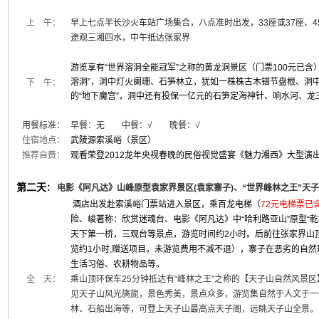
上 午：
早上七点半长沙火车站广场集合，八点准时出发，33座或37座、4
途观三湘四水，中午抵达张家界
游览享有“世界溶洞全能冠军”之称的黄龙洞景区（门票100元已含）
溶洞”，洞中灯火阑珊、石笋林立，犹如一株株古木错节盘根、洞
下 午：
的“地下魔宫”，洞中还有投保一亿元的石笋定海神针、响水河、
用餐标准：
早餐：无 中餐：√ 晚餐：√
住宿地点：
武陵源索溪峪（景区）
推荐自费：
观看荣登2012龙年央视春晚的民俗视觉盛宴《魅力湘西》大型演出2
第二天
：
电影《阿凡达》山峰原型袁家界景区(袁家寨子)、“世界峰林之王”天
酒店出发赴索溪峪门票站进入景区，乘百龙电梯（
72元电梯票已
险、峻著称：欣赏迷魂台、电影《阿凡达》中“哈利路亚山”原型“乾
天下第一桥，三观台等景点，游览时间约2小时。后前往张家界山顶
览约1小时,
赠送项目，未游览费用不减不退
），寨子在恶劣的自然
生活习俗、农耕物品等。
全 天：
乘山顶环保车25分钟抵达有“峰林之王”之称的【天子山自然风景区
见天子山风光旖旎，景色秀美，景点众多，游览集自然于人文于一
林、石船出海等，可登上天子山最高点天子阁，远眺天子山全景。