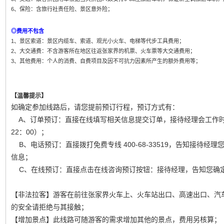
6、保险：含旅行社责任险、景区意外险；
◎费用不包含
1、景区索道：景区内缆车、索道、观光小火车、电梯等代步工具费用；
2、大交通费：不含游客所在地区往返张家界的机票、火车票等大交通费用；
3、其他费用：个人的消费、自费项目及因不可抗力因素所产生的额外费用等；
【温馨提示】
如确定参加线路后，请您提前预订行程，预订方式有：
A、订单预订：直接在线填写相关信息提交订单，接待经理会工作时间
22：00）；
B、电话预订：直接拨打免费专线 400-68-33519，告知接待经
信息；
C、在线预订：直接点击在线咨询预订按钮：接待经理，告知您确
【非法拉客】游客在前往张家界火车上、火车站出口、高速出口、汽车
的安全请拒绝与其接触；
【增加景点】此线路可随游客的需求增加其他的景点，费用另核算；