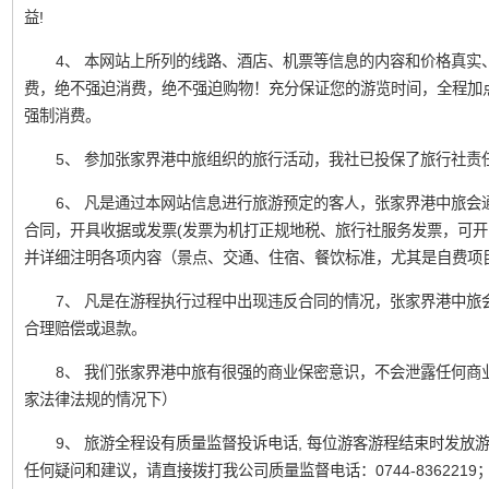
益!
4、 本网站上所列的线路、酒店、机票等信息的内容和价格真实
费，绝不强迫消费，绝不强迫购物！充分保证您的游览时间，全程加
强制消费。
5、 参加张家界港中旅组织的旅行活动，我社已投保了旅行社责
6、 凡是通过本网站信息进行旅游预定的客人，张家界港中旅会
合同，开具收据或发票(发票为机打正规地税、旅行社服务发票，可开
并详细注明各项内容（景点、交通、住宿、餐饮标准，尤其是自费项
7、 凡是在游程执行过程中出现违反合同的情况，张家界港中旅
合理赔偿或退款。
8、 我们张家界港中旅有很强的商业保密意识，不会泄露任何商
家法律法规的情况下）
9、 旅游全程设有质量监督投诉电话, 每位游客游程结束时发
任何疑问和建议，请直接拨打我公司质量监督电话：0744-836221