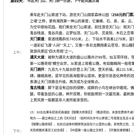
第四天
：
市区天门山、天门洞一日游，下午赴凤凰古城
乘车赴天门山索道下站，游览天门山国家森林公园（
258元的门
之魂”之称，更有湘西第一神山的美誉，它兼峰、石、泉、溪、云
为空中原始花园。我们乘坐天门山索道，前往游览天门山：观天门
鬼谷栈道、鬼谷兵盘、云梦仙顶、天门山寺、灵泉院、木石之恋等
天门索道
：索道线路斜长7455米，上、下站水平高差1279米
一道彩虹飞渡“人间” “天上”，又像一条巨龙腾翔素云苍穹，依
旅游风景区“四大奇观”之一。
上午：
通天大道
：被称为通天大道的盘山公路共计99弯，似玉带环绕，
第一公路奇观”横空出世，从索道上观看公路，有如蜘蛛网一般密
天门洞开
：九百九十九级台阶登上天门洞，登天祈福。高131.5
礴，巍峨高绝，是罕见的高海拔穿山溶洞，更是尽显造化神奇的冠
表演让天门洞悬念升级，再次成为全球焦点。
鬼古栈道
：脚下是没有边际的绿野，成群的小鸟在峡谷中嬉戏，偶
腿，带着急促的心跳，伸开双臂，你就能得到一次最完美、最刺激
上赏风景一般都是非人类所能享受的。
15：30左右乘车经张花高速赴【矮寨大桥景区】（赠送项目，未游览费用不
地方——悬立峡谷之上的【天问台】（如时间允许可以参观二号观景台及吉斗
【矮寨公路奇观】，在抗日战争时期修筑这段仅六公里的公路，其地势之险、
天险修路死事员工纪念塔】、【中国第一座公路立交桥】、【开路先锋铜像】
下午：