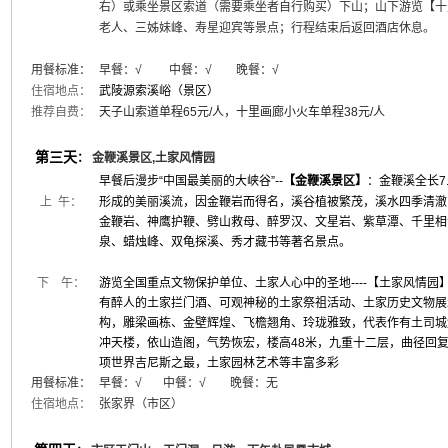
右）或乘坐景区索道（需要乘坐者自行购买）下山；山下游览【十
老人、三姊妹峰、寿星迎宾等景点；行程结束后返回酒店休息。
用餐标准：
早餐：√ 中餐：√ 晚餐：
√
住宿地点：
武陵源索溪峪（景区）
推荐自费：
天子山索道单程65元/人，十里画廊小火车单程38元/人
第三天
：
金鞭溪景区,土家风情园
早餐后
漫步“中国最美丽的大峡谷”--
【金鞭溪景区】
：金鞭溪全长7
上 午：
形成的美丽溪流，因金鞭岩而得名，溪谷植被繁茂，溪水四季清澈，
金鞭岩、神鹰护鞭、劈山救母、醉罗汉、文星岩、紫草潭、千里相
泉、蜡烛峰、双龟探溪、秀才藏书等著名景点。
下 午：
游览全国重点文物保护单位、土家人心中的圣地----【土家风情
有醉人的土家拦门酒、可观神秘的土家祭祖活动、土家历史文物展
构，雕梁画栋、金壁辉煌、飞檐翘角、玲珑雅致，代表作有土司城
冲天楼，依山造阁，气势恢宏，楼高48米，九重十二层，曲径回复，
项世界吉尼斯之最，土家园林艺术等丰富多彩
用餐标准：
早餐：
√
中餐：√ 晚餐：无
住宿地点：
张家界（市区）