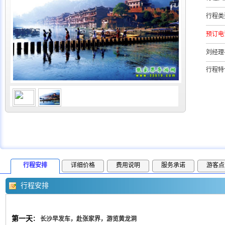
行程类
预订电
刘经理
行程特
行程安排
详细价格
费用说明
服务承诺
游客点
行程安排
第一天
：
长沙早发车，赴张家界，游览黄龙洞