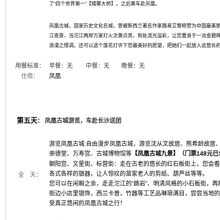
了“四个世界第一”【矮寨大桥】。之后乘车赴凤凰。
凤凰古城，国家历史文化名城，曾被新西兰著名作家路易艾黎称赞为中国最美
江夜景，当沱江两岸万家灯火次第点亮，到处流光溢彩，让您置身于一派金碧
浪漫之情调。还可以选个莲花灯许下您最美好的愿望，把她们一起放入这悠长
用餐标准：
早餐：无 中餐：无 晚餐：无
住宿：
凤凰
第五天
：
凤凰古城游览，车赴长沙送团
游览凤凰古城:自由漫步凤凰古城，游览沈从文故居、熊希龄故居
崇德堂、万寿宫、古城博物馆等
【凤凰古城九景】（门票148元已
朝阳宫、文星街、标营街：走在古老的悠长的红石板街上，您会
各式各样的银器，让人惊叹的苗家老人的剪纸、葫芦丝等等。
全 天：
您可以在闲暇之余，走走沱江的“跳岩”、明清风格的小石板街，
街边小店里银饰，西兰卡普，竹器等工艺品琳琅满目，尝尝当地
受真正悠闲的凤凰古城之行！