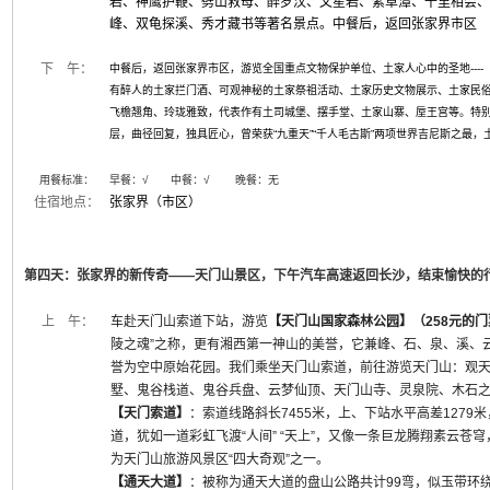
岩、神鹰护鞭、劈山救母、醉罗汉、文星岩、紫草潭、千里相会
峰、双龟探溪、秀才藏书等著名景点。中餐后，返回张家界市区
下 午：
中餐后，返回张家界市区，游览全国重点文物保护单位、土家人心中的圣地---
有醉人的土家拦门酒、可观神秘的土家祭祖活动、土家历史文物展示、土家民
飞檐翘角、玲珑雅致，代表作有土司城堡、摆手堂、土家山寨、垕王宫等。特别
层，曲径回复，独具匠心，曾荣获“九重天”“千人毛古斯”两项世界吉尼斯之最，
用餐标准：
早餐：
√
中餐：√ 晚餐：无
住宿地点：
张家界（市区）
第四天：张家界的新传奇——天门山景区，下午汽车高速返回长沙，结束愉快的
上 午：
车赴天门山索道下站，游览
【天门山国家森林公园】（258元的
陵之魂”之称，更有湘西第一神山的美誉，它兼峰、石、泉、溪、
誉为空中原始花园。我们乘坐天门山索道，前往游览天门山：观天
墅、鬼谷栈道、鬼谷兵盘、云梦仙顶、天门山寺、灵泉院、木石
【天门索道】
：索道线路斜长7455米，上、下站水平高差127
道，犹如一道彩虹飞渡“人间” “天上”，又像一条巨龙腾翔素云
为天门山旅游风景区“四大奇观”之一。
【通天大道】
：被称为通天大道的盘山公路共计99弯，似玉带环