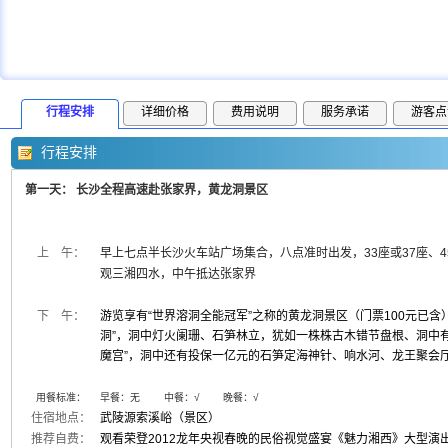
行程安排
详细价格
费用说明
服务承诺
游客点
行程安排
第一天： 长沙全程高速赴张家界，黄龙洞景区
上 午：
早上七点半长沙火车站广场集合，八点准时出发，33座或37座、
观三湘四水，中午抵达张家界
下 午：
游览享有“世界溶洞全能冠军”之称的黄龙洞景区（门票100元已含
洞”，洞中灯火阑珊、石笋林立，犹如一株株古木错节盘根、洞中
魔宫”，洞中还有投保一亿元的石笋定海神针、响水河、龙王聚会
用餐标准：
早餐：无 中餐：√ 晚餐：√
住宿地点：
武陵源索溪峪（景区）
推荐自费：
观看荣登2012龙年央视春晚的民俗视觉盛宴《魅力湘西》大型演出2