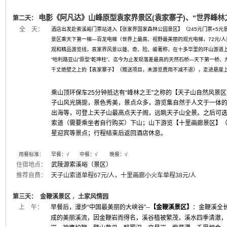
电影《阿凡达》山峰原型袁家界景区(袁家寨子)、“世界峰
第二天：
全 天：
酒店出发赴索溪峪门票站进入【张家界国家森林公园景区】（245元门票+5元
景区乘天下第一梯—百龙电梯（世界上最高、视野最美丽的观光电梯，72元/
观和精品游览线，袁家界风景以雄、奇、险、峻著称，在十多华里的环山游道
“哈利路亚山”原型“乾坤柱”、迄今为止发现落差最高的天然石桥—天下第一桥
千丈绝壁之上的【袁家寨子】（赠送项目，未游览费用不减不退），走进悬崖
乘山顶环保车25分钟抵达有“峰林之王”之称的【天子山自然风景
子山风光旖旎，景色秀美，景点众多，游览集自然于人文于一体的
出海等，可登上天子山最高点天子阁，远眺天子山全景。之后可
索道（需要乘坐者自行购买）下山；山下游览【十里画廊景区】
星迎宾等景点；行程结束后返回酒店休息。
用餐标准：
早餐：
√
中餐：√ 晚餐：√
住宿地点：
武陵源索溪峪（景区）
推荐自费：
天子山索道单程67元/人，十里画廊小火车单程38元/人
第三天： 金鞭溪景区
，
土家风情园
上 午：
早餐后，
漫步“中国最美丽的大峡谷”--
【金鞭溪景区】
：金鞭溪全长
成的美丽溪流，因金鞭岩而得名，溪谷植被繁茂，溪水四季清澈，被