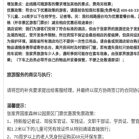
增加景点：此线路可随游客的需求增加其他的景点，费用另核算；
优惠政策：符合以下优惠政策的游客，请提前告知我社客服(免费电话 400-68-33
下儿童、24周岁以下在校学生、记者等。另：我社线路报价均为优惠套餐价格，
格（并非景区游客门票价）减去相应优惠后现退差价：
酒店说明：我们为游客们安排了符合标准的酒店，但由于张家界的旅游还处于发
及湘西地区，受开发条件限制，所住宾馆不保证会悬挂相应的星级牌，但房间设
为保护环境，湖南省所有酒店均已不提供一次性日用品，请自备或到酒店前台购
物品请随身携带或寄存总台，离开房间时及时锁好门窗，若有遗失我社只协助报
用车说明：张家界旅游车少人多，遇旺季则可能存在套车现象，由张家界旅游车
乘；（下车之后务必带齐自己的物品并妥善保管，不便之处敬请原谅）；
旅游服务的商议与执行：
请将您的补充要求提出给客服经理，并最终以双方协商签订的合同协
温馨提示：
张家界国家森林公园景区门票优惠票免票政策：
1、持新版记者证、现役军官证、军残证、文职干部证、学员证、警
和1.2米以下的儿童可凭有效证件从特别通道直接放行；
2、70周岁以上的老人凭身份证购买68元环保车票；