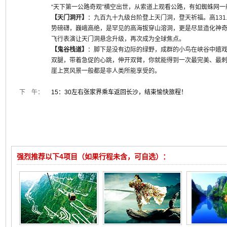
“天下第一公路奇观”横空出世，从索道上观看公路，有如蜘蛛网
【天门洞开】
：九百九十九级台阶登上天门洞，登天祈福。高131
势磅礴，巍峨高绝，是罕见的高海拔穿山溶洞，更是尽显造化神奇
飞行表演让天门洞悬念升级，再次成为全球焦点。
【鬼谷栈道】
：脚下是没有边际的绿野，成群的小鸟在峡谷中嬉
双腿，带着急促的心跳，伸开双臂，你就能得到一次最完美、最刺
崖上赏风景一般都是非人类所能享受的。
下 午：
15：30左右张家界乘车返回长沙，结束愉快旅程！
强烈推荐以下4项目（如果行程未含，可自选）：