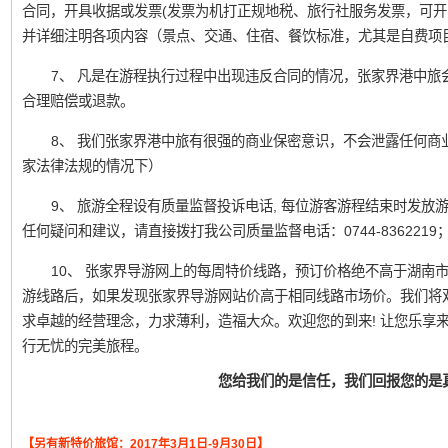
合同，开具收据或发票(发票为机打正规地税、旅行社服务发票，可开
并详细注明各项内容（景点、交通、住宿、餐饮标准，尤其是自费项
7、 凡是在游程执行过程中出现违反合同的情况，张家界港中旅
合理赔偿或退款。
8、 我们张家界港中旅有很强的商业保密意识，不会泄露任何商
家法律法规的情况下）
9、 旅游全程设有质量监督投诉电话, 每位游客游程结束时发
任何疑问和建议，请直接拨打我公司质量监督电话：0744-836221
10、 张家界导游网上的每周特价线路，预订价格绝不高于湖南
游线路后，如果发现张家界导游网站价高于相同线路市场价。我们将
求卓越的经营理念，力求薄利，造福大众。欢迎您的到来! 让您乐享
行无忧的完美旅程。
您给我们的是信任，我们回报您的是
【另有新特价旅馆：2017年3月1日-9月30日】