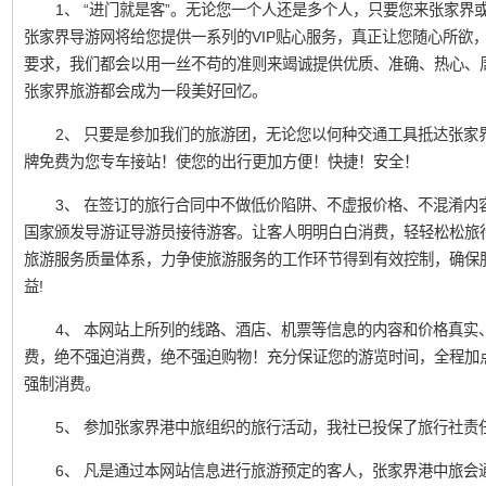
1、 “进门就是客”。无论您一个人还是多个人，只要您来张家界或凤
张家界导游网将给您提供一系列的VIP贴心服务，真正让您随心所欲
要求，我们都会以用一丝不苟的准则来竭诚提供优质、准确、热心、
张家界旅游都会成为一段美好回忆。
2、 只要是参加我们的旅游团，无论您以何种交通工具抵达张家
牌免费为您专车接站！使您的出行更加方便！快捷！安全！
3、 在签订的旅行合同中不做低价陷阱、不虚报价格、不混淆内
国家颁发导游证导游员接待游客。让客人明明白白消费，轻轻松松旅
旅游服务质量体系，力争使旅游服务的工作环节得到有效控制，确保
益!
4、 本网站上所列的线路、酒店、机票等信息的内容和价格真实
费，绝不强迫消费，绝不强迫购物！充分保证您的游览时间，全程加
强制消费。
5、 参加张家界港中旅组织的旅行活动，我社已投保了旅行社责
6、 凡是通过本网站信息进行旅游预定的客人，张家界港中旅会