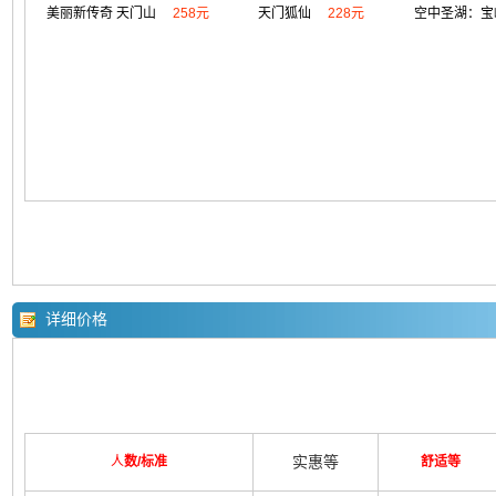
美丽新传奇 天门山
258元
天门狐仙
228元
空中圣湖：宝
详细价格
实惠等
人
数/标准
舒适等