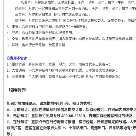
实惠等：入住家庭旅馆，无星级标准，干净、卫生、安全，独立卫生间、彩电、
舒适等：入住介于实惠等和三星等之间的一般酒店，干净、卫生、安全，独立卫生
三星等：入住国家相关部门评定的挂牌三星级酒店；
豪华等：入住四星级酒店或相对“三星等”入住的酒店规模更大、设施更齐全、预备
3、用餐：含旅游行程中的用餐，此线路含2早餐5正餐；
4、导游：含优秀国证导游全程贴心服务费用；
5、交通：散客拼团用车根据当天拼团人数安排9-33座旅游车辆，保证新空调旅游车辆
6、保险：含旅行社责任险、景区意外险；
◎费用不包含
1、景区索道：景区内缆车、索道、观光小火车、电梯等代步工具费用；
2、大交通费：不含游客所在地区往返张家界的机票、火车票等大交通费用；
3、其他费用：个人的消费、自费项目及因不可抗力因素所产生的额外费用等；
【温馨提示】
如确定参加线路后，请您提前预订行程，预订方式有：
A、订单预订：直接在线填写相关信息提交订单，接待经理会工作时间内与您电话确认
B、电话预订：直接拨打免费专线 400-68-33519，告知接待经理您预订的线
C、在线预订：直接点击在线咨询预订按钮：接待经理，告知您确定的线路、人
非法拉客：游客在前往张家界火车上、火车站出口、高速出口、汽车站等地有“野
触；