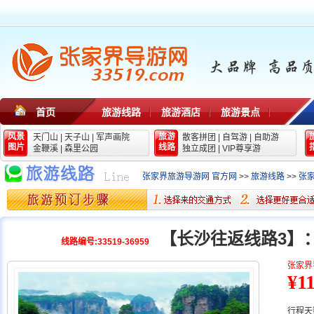
首页
旅游线路
旅游酒店
旅游景点
风景
旅游
天门山
|
天子山
|
军声画院
散客拼团
|
自驾游
|
自助游
图片
线路
金鞭溪
|
森里公园
独立成团
|
VIP尊享游
张家界旅游导游网 官方网
>>
旅游线路
>>
张
【长沙往返线路3】
线路编号:33519-36959
张家界
¥1
行程天