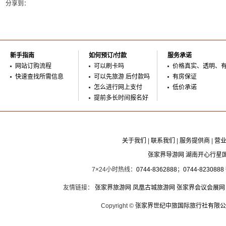
分享到：
新手指南
如何预订/付款
服务承诺
网站订购流程
可以刷卡吗
价格真实、透明、
快速查找所需信息
可以先旅游 后付款吗
有房保证
怎么进行网上支付
低价承诺
提前多长时间报名好
关于我们
|
联系我们
|
服务提供商
|
营
张家界导游网 湖南开心行星
7×24小时热线：
0744-8362888
；
0744-8230888
友情链接：
张家界旅游网
凤凰古城旅游网
张家界会议会展网
Copyright ©
张家界世纪中旅国际旅行社有限公