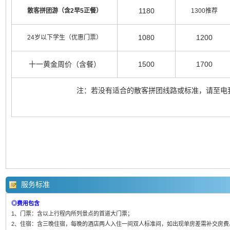
1180
散客拼团游（含2早5正餐）
1300推荐
1080
1200
24岁以下学生（优惠门票）
十一黄金周价（含餐）
1500
1700
注：若没有适合的散客拼团线路或标准，请至电
服务标准
◎费用包含
1、门票：含以上行程内所列景点的首道大门票；
2、住宿：含三晚住宿，每晚的酒店两人入住一间双人标准间，如出现单房差需补交房费