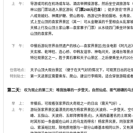
上 午：
导游或司机在机场或车站、酒店举牌接游客，然后坐空调旅游车（
林公园门票站进入景区游玩
（门票248元已含
）；徒步游览“世界上
八戒背媳妇、神鹰护鞭、劈山救母、西游记外景拍摄地、长寿泉、
式上至山顶的袁家界景区（其一：可从金鞭溪的千里相会从乱窜坡
天梯上行及山顶土家山寨—袁家寨子门票）从水绕四门乘坐环保
山顶的袁家界。
下 午：
中餐后游玩世界自然遗产的核心---袁家界景区(包含电影《阿凡达
天玄梯、乾坤柱、连心桥、中韩友谊亭、神龟问天、迷魂台等景点
特壮观景区之一，胜于黄石寨和天子山景区…之后便乘坐大约20
住宿地点：
天子山顶大观台景区 （便于在天气好的情况下，可观赏日出的壮
特别贴士：
第一天进景区需要乘车、爬山、建议行李精简，适合穿旅游鞋或
第二天
：
叹为观止的第二天：唯我独尊的一步登天，自然仙成、匪气磅礴的乌
早 上：
早餐后，可观看张家界四大奇观之一的日出（需天气好）。
上 午：
游玩张家界景区最漂亮的地方杨家界景区(天波府、一步登天、空
峰、五指山、天波府、五郎拜佛等景点)，大湘西最著名的土匪窝
时其形如一条盘踞在山岭上的乌龙而得名！杨家界风景，同张家
山、索溪峪比较，除地质地貌与一部分山峰基本相同以外，又有