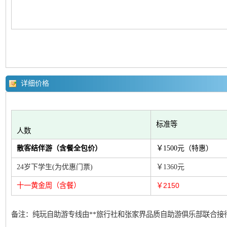
详细价格
标准等
人数
￥
散客结伴游（含餐全包价）
1500
元（特惠）
￥
24
岁下学生
(
为优惠门票
)
1360
元
十一黄金周（含餐）
￥2150
备注：纯玩自助游专线由
**
旅行社和张家界品质自助游俱乐部联合接