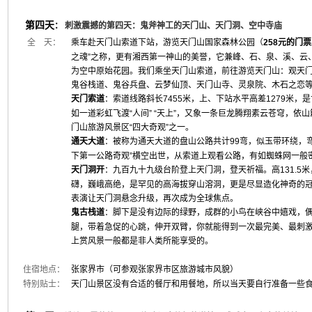
第四天
：
刺激震撼的第四天：鬼斧神工的天门山、天门洞、空中寺庙
全 天：
乘车赴天门山索道下站，游览天门山国家森林公园（
258元的门
之魂”之称，更有湘西第一神山的美誉，它兼峰、石、泉、溪、云
为空中原始花园。我们乘坐天门山索道，前往游览天门山：观天门
鬼谷栈道、鬼谷兵盘、云梦仙顶、天门山寺、灵泉院、木石之恋
天门索道
：索道线路斜长7455米，上、下站水平高差1279米
如一道彩虹飞渡“人间” “天上”，又象一条巨龙腾翔素云苍穹，
门山旅游风景区“四大奇观”之一。
通天大道
：被称为通天大道的盘山公路共计99弯，似玉带环绕，
下第一公路奇观”横空出世，从索道上观看公路，有如蜘蛛网一般
天门洞开
：九百九十九级台阶登上天门洞，登天祈福。高131.5
礴，巍峨高绝，是罕见的高海拔穿山溶洞，更是尽显造化神奇的冠
表演让天门洞悬念升级，再次成为全球焦点。
鬼古栈道
：脚下是没有边际的绿野，成群的小鸟在峡谷中嬉戏，
腿，带着急促的心跳，伸开双臂，你就能得到一次最完美、最刺激
上赏风景一般都是非人类所能享受的。
住宿地点：
张家界市（可参观张家界市区旅游城市风貌）
特别贴士：
天门山景区没有合适的餐厅和用餐地，所以当天要自行准备一些