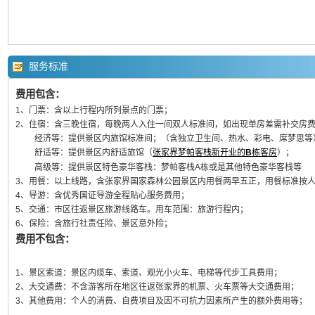
服务标准
费用包含：
1、门票：含以上行程内所列景点的门票；
2、住宿：含三晚住宿，每晚两人入住一间双人标准间，如出现单房差需补交房
经济等：提供景区内旅馆标准间；（含独立卫生间、热水、彩电、席梦思等
舒适等：
提供景区内舒适旅馆（
张家界梦帕客栈新开业的
B
栋客房
）；
高级等：提供景区特色豪华客栈：梦帕客栈A栋或是其他特色豪华客栈等
3、用餐：以上线路，含张家界国家森林公园景区内用餐两早五正，用餐标准按
4、导游：含优秀国证导游全程贴心服务费用；
5、交通：市区往返景区旅游线路车。用车范围：旅游行程内；
6、保险：含旅行社责任险、景区意外险；
费用不包含：
1、景区索道：景区内缆车、索道、观光小火车、电梯等代步工具费用；
2、大交通费：不含游客所在地区往返张家界的机票、火车票等大交通费用；
3、其他费用：个人的消费、自费项目及因不可抗力因素所产生的额外费用等；