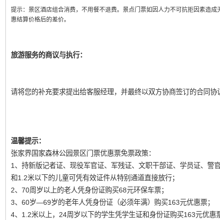
提示：
景区酒店组合消费，不用餐不退费。景点门票如因人力不可抗拒因素造成
惠结算价格后的差价。
旅游服务的商议与执行：
请将您的补充要求提出给客服经理，并最终以双方协商签订的合同协
温馨提示：
张家界国家森林公园景区门票优惠票免票政策：
1、持新版记者证、现役军官证、军残证、文职干部证、学员证、警
和1.2米以下的儿童可凭有效证件从特别通道直接放行；
2、70周岁以上的老人凭身份证购买68元环保车票；
3、60岁—69岁的老年人凭身份证（必须年满）购买163元优惠票；
4、1.2米以上，24周岁以下的学生凭学生证和身份证购买163元优惠