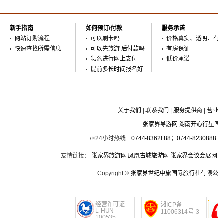
新手指南
如何预订/付款
服务承诺
网站订购流程
可以刷卡吗
价格真实、透明、
快速查找所需信息
可以先旅游 后付款吗
有房保证
怎么进行网上支付
低价承诺
提前多长时间报名好
关于我们
|
联系我们
|
服务提供商
|
营
张家界导游网 湖南开心行星
7×24小时热线：
0744-8362888
；
0744-8230888
友情链接：
张家界旅游网
凤凰古城旅游网
张家界会议会展网
Copyright ©
张家界世纪中旅国际旅行社有限公
经营许可证
湘ICP备
L-HUN-
11006314号-3
100535