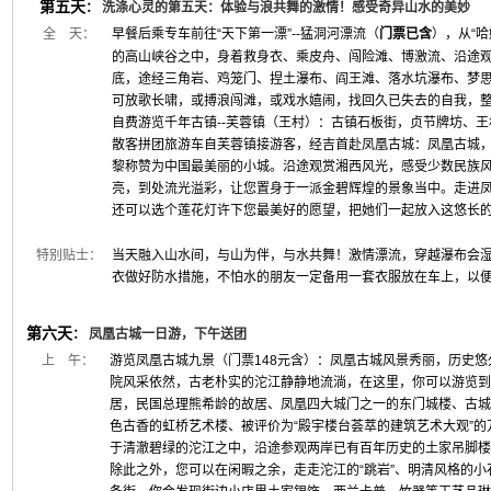
第五天
：
洗涤心灵的第五天：体验与浪共舞的激情！感受奇异山水的美妙
全 天：
早餐后乘专车前往“天下第一漂”--猛洞河漂流（
门票已含
），从“
的高山峡谷之中，身着救身衣、乘皮舟、闯险滩、博激流、沿途
底，途经三角岩、鸡笼门、捏土瀑布、阎王滩、落水坑瀑布、梦
可放歌长啸，或搏浪闯滩，或戏水嬉闹，找回久已失去的自我，整
自费游览千年古镇--芙蓉镇（王村）：古镇石板街，贞节牌坊、
散客拼团旅游车自芙蓉镇接游客，经吉首赴凤凰古城：凤凰古城
黎称赞为中国最美丽的小城。沿途观赏湘西风光，感受少数民族
亮，到处流光溢彩，让您置身于一派金碧辉煌的景象当中。走进
还可以选个莲花灯许下您最美好的愿望，把她们一起放入这悠长
特别贴士：
当天融入山水间，与山为伴，与水共舞！激情漂流，穿越瀑布会
衣做好防水措施，不怕水的朋友一定备用一套衣服放在车上，以
第六天
：
凤凰古城一日游，下午送团
上 午：
游览凤凰古城九景（门票148元含）：凤凰古城风景秀丽，历史
院风采依然，古老朴实的沱江静静地流淌，在这里，你可以游览到
居，民国总理熊希龄的故居、凤凰四大城门之一的东门城楼、古城
色古香的虹桥艺术楼、被评价为“殿宇楼台荟萃的建筑艺术大观”
于清澈碧绿的沱江之中，沿途参观两岸已有百年历史的土家吊脚楼
除此之外，您可以在闲暇之余，走走沱江的“跳岩”、明清风格的