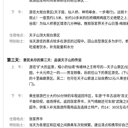
旅游团没有时间安排前往的绝佳景区….
下 午：
游览大观台景区(天子座、仙人桥、神鸡啄食、一步难行)，远观
观止！一座宽约1.5米、长约10多米的石桥横跨两座万丈绝壁之
谷底！为仙人桥景区增添几分神秘。晚观张家界天子山日落-绚丽
住宿地点：
天子山顶大观台景区
特别贴士：
当天游览的景点较多在游览的过程中。因山岳型景区多为步行，
吃或者饮水，补充能量和水分
第三天
：
意犹未尽的第三天：品读天子山的传说
上 午：
游览“扩大的盆景，缩小的仙境”有峰林之王称号的---天子山景区
园，十大元帅之一的——贺龙铜像，后前往山下的景区游览。(下
的十里画廊景区。其二：也可在天子山索道上站自费52元/人乘
门)。
下 午：
乘坐旅游巴士大约50分钟的车程返回市区，车游“千年古战场”百
不敢仰视，故而得名。返回张家界市，天气晴朗还可车观“武陵之
超市，供客人补充旅途所需用品及选择土特产。约14：30分左右
住宿地点：
张家界市
特别贴士：
当天为各景区和区域之间换乘车次较频繁。建议清点和携带好自