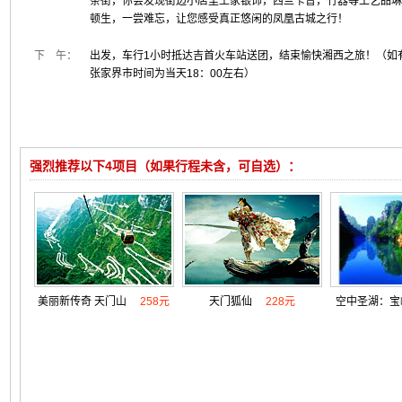
条街，你会发现街边小店里土家银饰，西兰卡普，竹器等工艺品琳
顿生，一尝难忘，让您感受真正悠闲的凤凰古城之行！
下 午：
出发，车行1小时抵达吉首火车站送团，结束愉快湘西之旅！（如
张家界市时间为当天18：00左右）
强烈推荐以下4项目（如果行程未含，可自选）：
美丽新传奇 天门山
258元
天门狐仙
228元
空中圣湖：宝