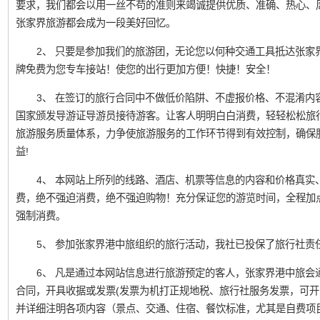
要求，我们都会以用一丝不苟的准则来竭诚提供优质、准确、热心、
张家界旅游都会成为一段美好回忆。
2、 只要是参加我们的旅游团，无论您以何种交通工具抵达张家
牌免费为您专车接站！使您的出行更加方便！快捷！安全！
3、 在签订的旅行合同中不做低价陷阱、不虚报价格、不混淆内
国家颁发导游证导游员接待游客。让客人明明白白消费，轻轻松松旅
旅游服务质量体系，力争使旅游服务的工作环节得到有效控制，确保
益!
4、 本网站上所列的线路、酒店、机票等信息的内容和价格真实
费，绝不强迫消费，绝不强迫购物！充分保证您的游览时间，全程加
强制消费。
5、 参加张家界港中旅组织的旅行活动，我社已投保了旅行社责
6、 凡是通过本网站信息进行旅游预定的客人，张家界港中旅会
合同，开具收据或发票(发票为机打正规地税、旅行社服务发票，可开
并详细注明各项内容（景点、交通、住宿、餐饮标准，尤其是自费项