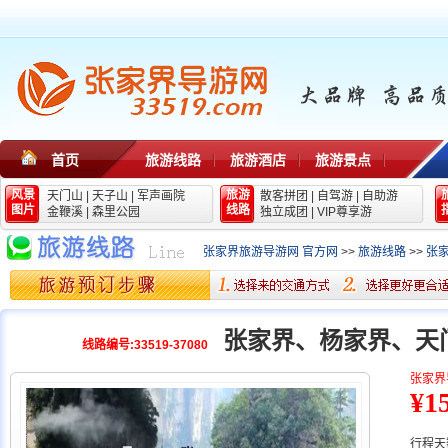
首页
旅游线路
旅游酒店
旅游景点
风景
旅游
天门山
|
天子山
|
军声画院
散客拼团
|
自驾游
|
自助游
图片
线路
金鞭溪
|
森里公园
独立成团
|
VIP尊享游
张家界旅游导游网 官方网
>>
旅游线路
>>
张
张家界、杨家界、天
线路编号:33519-37080
张家界
¥1
行程天