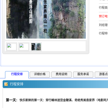
行程类
预订电
刘经理
行程特
行程安排
详细价格
费用说明
服务承诺
游客点
行程安排
第一天
：
快乐新鲜的第一天：穿行峰林迷宫金鞭溪、奇绝秀美袁家界（电影阿