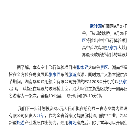
.
武陵源
新闻网9月27
谷。飞越玻璃桥。9月28日
区
将推出空中飞行体验项
高空首次鸟瞰
张家界
大峡
界最长玻璃桥宏伟的建设
据了解，本次空中飞行体验项目由
张家界
大峡谷
景区
、湖南华
旨在全方位多角度展现
张家界
东线
旅游
资源，同时为广大游客提供
节期间，湖南华星通用航空有限公司提供的EC120B直升机将以
张家
起飞，飞越正在建设的玻璃桥上空，沿大峡谷主游览区绕行一圈再回
名游客为一架次，全程10公里，飞行时间约8-10分钟。
.我们下一步计划投资3亿元人民币拟在慈利县三官寺乡境内建
有限公司负责人
介绍
，作为全省首家民营股份制通用航空企业，希
新型
旅游
产业发展作出努力。通用
机场
建成后，除了常年可以开展