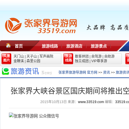
首页
旅游线路
旅游酒店
旅游景点
风景
旅游
天门山
|
天子山
|
军声画院
散客拼团
|
自驾游
|
自助游
图片
线路
金鞭溪
|
森里公园
独立成团
|
VIP尊享游
张家界旅游导游网 官方网
>>
资讯
>>
旅游资
张家界大峡谷景区国庆期间将推出
2015年10月13日
来源：
www.33519.com
编辑：
33519.c