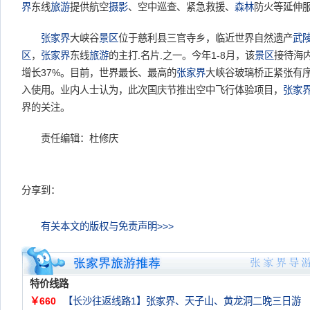
界
东线
旅游
提供航空
摄影
、空中巡查、紧急救援、
森林
防火等延伸
张家界
大峡谷
景区
位于慈利县三官寺乡，临近世界自然遗产
武
区
，
张家界
东线
旅游
的主打.名片.之一。今年1-8月，该
景区
接待海内
增长37%。目前，世界最长、最高的
张家界
大峡谷玻璃桥正紧张有
入使用。业内人士认为，此次国庆节推出空中飞行体验项目，
张家
界的关注。
责任编辑：杜修庆
分享到：
有关本文的版权与免责声明>>>
特价线路
￥660
【长沙往返线路1】张家界、天子山、黄龙洞二晚三日游