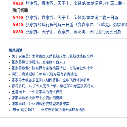
￥620
张家界、袁家界、天子山、宝峰湖/黄龙洞经典纯玩二晚三
热门线路
￥750
张家界、袁家界、天子山、宝峰湖/黄龙洞二晚三日游
￥620
张家界经典行程纯玩三日游（含袁家界、宝峰湖。张家界
￥880
张家界、天子山、袁家界、黄龙洞、天门山纯玩三日游
相关阅读
关于安莱曼：主营泰国天然乳胶床垫与乳胶枕头的全球…
张家界微信小程序开发定制平台来了
张家界旅游：张家界有家客栈要转让，可能会让你捡个…
洪江古商城延续千年.绍兴班为最有名青楼之一
张家界大峡谷景区国庆期间将推出空中飞行体验项目
寡母多病，12岁少女无钱上学，桑植革命老区孤苦母女…
宝塔岗上，一个张家界的月饼传奇
张家界旅游火爆带来投资热潮见闻
张家界以户外休闲旅游促转型发展纪实
“风景”这边独好——张家界旅游持续火爆现象透视