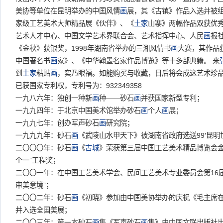
美协等单位在昆明举办的中国风情
画
展，其《古镇》作品入选并被组
家级工艺美术大师精品展《伙伴》、《
土家
山寨》两幅作品双获优秀
艺术人才中心、中国文学艺术界联合会、艺术指挥中心、人民
画
报
《金秋》获银奖，1998年湖南省举办的三湘风情书
画
大赛，其作品
中国著名书
画
家》、《中华翰墨名家作品博览》等十多部典籍。 来
到
土家
粘贴
画
，实乃眼福。如能购买与收藏，日后将会成这艺术珍
已获国家专利权，专利号为：932349358
一九八六年：独创一种新
画
种——砂石
画
并获国家新型专利；
一九九四年：于北京中国美术馆举办砂石
画
个人
画
展；
一九九七年：创办军声砂石
画
研究院；
一九九九年：砂石
画
《武陵山水甲天下》被湖南省政府选送99′昆
二〇〇〇年：砂石
画
《
古城
》荣获第三届中国工艺美术精品博览会金
个一”工程奖；
二〇〇一年：在中国工艺美术学会、民间工艺美术专业委员会第16
审美意境”；
二〇〇二年：砂石
画
《初晓》参加由中国美协举办的庆祝《毛主席
并入选全国美展；
二〇〇三年：第一本砂石
画
集《军声砂石
画
集》由中国文联出版社