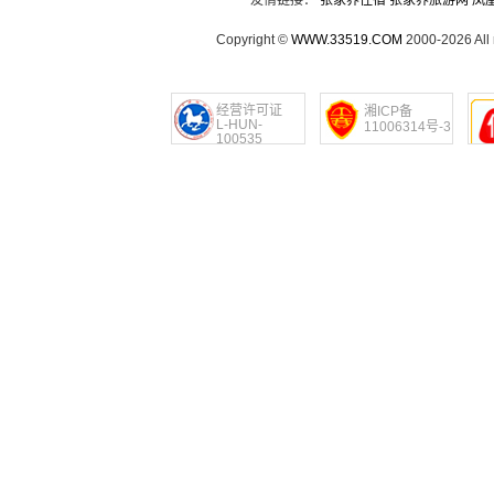
友情链接：
张家界住宿
张家界旅游网
凤
Copyright ©
WWW.33519.COM
2000-2026 Al
经营许可证
湘ICP备
L-HUN-
11006314号-3
100535