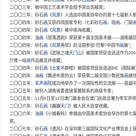
二〇〇三年：被中国工艺美术学会授予突出贡献奖；
二〇〇三年：砂石
画
《
风景
》入选由中国美协举办的第十七届新人
二〇〇四年：砂石
画
又获四项国家专利（七彩砂石
画
、隐
画
、门窗
二〇〇四年：砂石
画
《
风景
》被中南海收藏；
二〇〇四年：油
画
《部落遗韵》荣获第十届全国美术展——湖南展
二〇〇四年：砂石
画
《
风景
再现》赴法国参加“巴黎?中国书
画
展”；
二〇〇四年：砂石
画
《武陵之魂
天门山
》被国家贸促会选送作为20
厅唯一绘
画
作品展览并收藏；
二〇〇四年：砂石
画
《
土家
吊脚楼》被国家贸促会选送BIE（国际
二〇〇四年：油
画
《飘进布里的云》荣获第二届全国少数民族
画
展
二〇〇五年：
军声画院
成功地举办了一次国际性的交流展——首届
二〇〇五年：被列入湖南省委直接掌握联系的高级专家；
二〇〇五年：11月6日至12日澳门基金会在澳门民政总署为李军声
二〇〇六年：砂石
画
《巍巍
天门
》被人民大会堂收藏。
二〇〇六年：油
画
《小城春秋》参展由中国美术家协会举办的第七
奖。
二〇〇七年：砂石
画
《遗风》在深圳第三届国际文化产业博览会上获