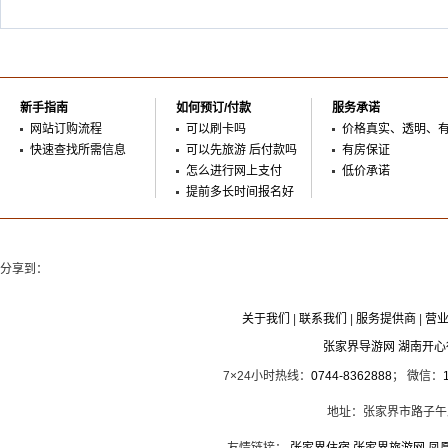
新手指南
如何预订/付款
服务承诺
网站订购流程
可以刷卡吗
价格真实、透明、
快速查找所需信息
可以先旅游 后付款吗
有房保证
怎么进行网上支付
低价承诺
提前多长时间报名好
分享到：
关于我们
|
联系我们
|
服务提供商
|
营
张家界导游网 湖南开
7×24小时热线：
0744-8362888
； 微信：
地址：张家界市路子午