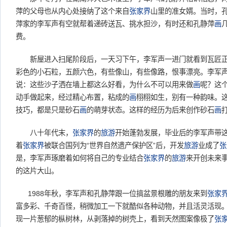
萍的父母也从内心处接纳了这个来自
张家界
山里的准女婿。当时，
萍家的李军声有空就帮着递砖送瓦、挑水担沙，有时还和孔静萍
画
费。
新屋进入扫尾阶段后，一天习下午，李军声一进门就看到瓦匠正
彩色的小石粒，五颜六色，有些像山，有些像路，恨事漂亮。李军
说：这些沙子洒在墙上都这么好看，为什么不可以用来做
画
呢？这
动手做起来，经过精心布置，粘成的
画
栩栩如生，别有一种韵味。
技巧，都是只是砂石
画
的萌芽状态。这样的经历为后来创作砂石
画
八十年代末，
张家界
的
旅游
开始蓬勃发展，毕业后的李军声带
着
张家界
被联合国列为“世界自然遗产保护区”后，开发
旅游
业成了
张
是，李军声琢磨着如何将自己的专业结合
张家界
的
旅游
来开创未来
的这片大山。
1988年秋，李军声和孔静萍跟一位搞盆景根雕的朋友来到
张家
富多彩、千奇百怪，稍微加工一下就酷似各种动物，并且活灵活现
现一片葱郁的枞树林，从剥落掉的树壳上，看到天然图案像极了
张