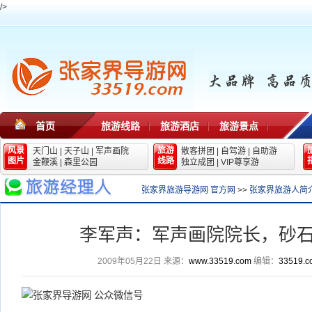
/>
首页
旅游线路
旅游酒店
旅游景点
风景
旅游
天门山
|
天子山
|
军声画院
散客拼团
|
自驾游
|
自助游
图片
线路
金鞭溪
|
森里公园
独立成团
|
VIP尊享游
张家界旅游导游网 官方网
>>
张家界旅游人简
李军声：军声画院院长，砂
2009年05月22日
来源：
www.33519.com
编辑：
33519.c