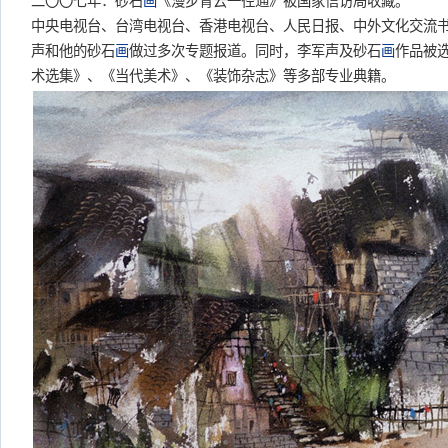
二〇〇七年：砂石
画
《漫步青云一径通》被国家信访局收藏。
中央电视台、台湾电视台、香港电视台、人民日报、中外文化交流
声和他的砂石
画
做过多次专题报道。同时，李军声及砂石
画
作品被
术选集》、《当代美术》、《装饰杂志》等多部专业典籍。