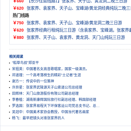
￥660
【长沙往返线路1】张家界、天子山、黄龙洞二晚三日游
￥620
张家界、袁家界、天子山、宝峰湖/黄龙洞经典纯玩二晚三
热门线路
￥750
张家界、袁家界、天子山、宝峰湖/黄龙洞二晚三日游
￥620
张家界经典行程纯玩三日游（含袁家界、宝峰湖。张家界
￥880
张家界、天子山、袁家界、黄龙洞、天门山纯玩三日游
相关阅读
“稻草鸟叔”郑亚平
宋祖英：中国著名女高音歌唱家，国家一级演员。
邓道理：一个高考落榜生的精彩“土记者”生涯
谢方一：传说中的一位策神
许异星：张家界武陵源天子山索道公司总经理
田辉林：天门山旅游股份有限公司副总经理
李春植：湖南新康辉国际旅行社副总经理、韩国部经理
罗选国：张家界易程天下环保客运公司党总支书记、总…
吴冠中：中国美术家协会教授，中国当代著名画家
杨飞：最早把镜头对准张家界的人