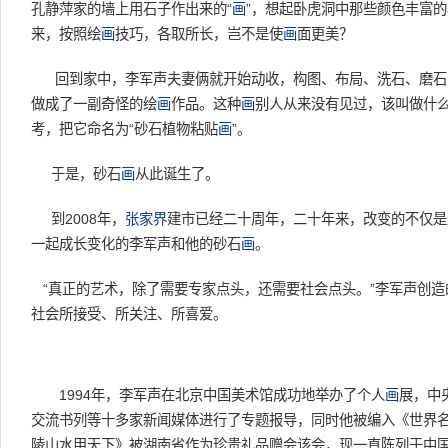
孔静萍家的墙上用石子作出来的“
画
”，想起卧虎洞中那些颜色丰富
来，按照绘
画
技巧，各取所长，岂不是使
画
面更美？
回到家中，李军声夫妻俩就开始动收，构图、布局、洗石、磨石
做成了一副奇怪的绘
画
作品。这种
画
别人从来没有见过，该叫做什
考，把它命名为“砂石植物粘贴
画
”。
于是，砂石
画
从此诞生了。
到2008年，
张家界
建市已经二十周年，二十年来，改变的不仅是
一起成长变化的李军声和他的砂石
画
。
“真正的艺术，除了需要专家点头，还需要社会点头。”李军声创造
社会所接受、所关注、所喜爱。
1994年，李军声在北京中国美术馆成功地举办了个人
画
展，中
交流书列等十多家新闻媒体进行了专题报导，同时他被编入《世界
陵山水甲天下》被湖南省作为珍贵礼品赠会该会，现一直陈列于中国