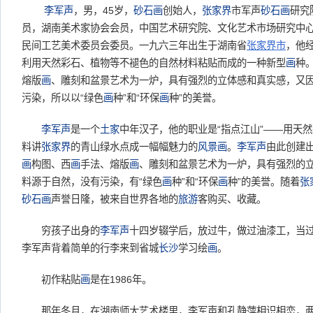
李军声
，男，45岁，
砂石画
创始人，
张家界
市军声
砂石画
研究
员，湖南美术家协会会员，中国艺术研究院、文化艺术市场研究中
民间工艺美术委员会委员。一九六三年出生于湖南省
张家界市
，他
利用天然彩石、植物等不褪色的自然材料粘贴而成的一种新型
画
种
熔版
画
、雕刻和盆景艺术为一炉，具有强烈的立体感和真实感，又
污染，所以以“绿色
画
种”和“环保
画
种”的美誉。
李军声
是一个
土家
中年汉子，他的职业是“指点江山”——用天
料讲
张家界
的青山绿水点成一幅幅魅力的
风景
画
。
李军声
由此创建出
画
构图、西
画
手法、熔版
画
、雕刻和盆景艺术为一炉，具有强烈的
料源于自然，没有污染，有“绿色
画
种”和“环保
画
种”的美誉。随着
张
砂石画
声誉日隆，被来自世界各地的
旅游
客购买、收藏。
穷孩子出身的
李军声
十四岁辍学后，放过牛，做过油漆工，当
李军声背着简单的行李来到省城
长沙
学习绘
画
。
初作粘贴
画
是在1986年。
那年冬月，在湖南师大艺术楼里，李军声和孔静萍相识相恋，两