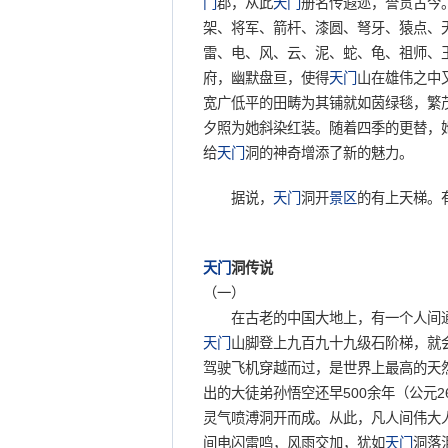
门
郡，从此
天门
册名传遐迩，誉贯古今
架、将军、箭杆、漆圆、弩牙、猿点、
雷、电、风、云、泥、蛇、龟、祖师、
府，幽默盘亘，使得
天门
山在雄伟之中
宽广低平的田畴为其铺就如茵绿毯，繁
夕照为她斜染红装。随着四季的更替，
给
天门
洞的神奇增添了新的魅力。
据说，
天门
洞开
景区
的有上天梯。
天门
洞传说
（一）
在古老的中国大地上，有一个人间通
天门
山脚登上九百九十九级石阶梯，就
驾驶飞机穿越而过，是世界上最高的天
出的大徒弟孙悟空还早500余年（公元2
灵气喷溥洞开而成。从此，凡人间伟大
间电闪雷鸣，风雨交加，犹如
天门
洞落