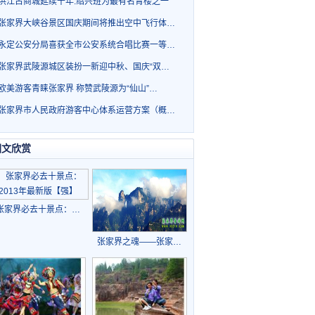
洪江古商城延续千年.绍兴班为最有名青楼之一
张家界大峡谷景区国庆期间将推出空中飞行体…
永定公安分局喜获全市公安系统合唱比赛一等…
张家界武陵源城区装扮一新迎中秋、国庆“双…
欧美游客青睐张家界 称赞武陵源为“仙山”…
张家界市人民政府游客中心体系运营方案（概…
图文欣赏
张家界必去十景点：…
张家界之魂——张家…