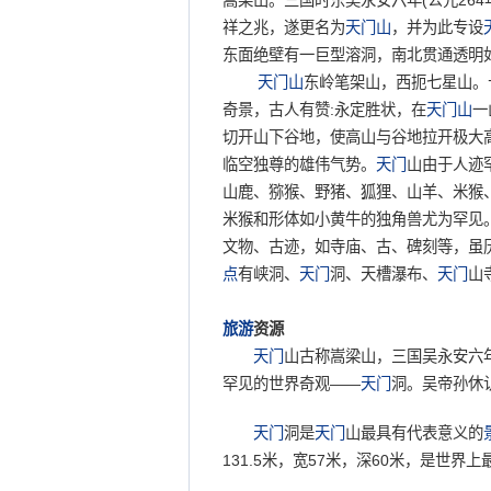
嵩梁山。三国时东吴永安六年(公元26
祥之兆，遂更名为
天门山
，并为此专设
东面绝壁有一巨型溶洞，南北贯通透明
天门山
东岭笔架山，西扼七星山。
奇景，古人有赞:永定胜状，在
天门山
一
切开山下谷地，使高山与谷地拉开极大高
临空独尊的雄伟气势。
天门
山由于人迹
山鹿、猕猴、野猪、狐狸、山羊、米猴
米猴和形体如小黄牛的独角兽尤为罕见
文物、古迹，如寺庙、古、碑刻等，虽
点
有峡洞、
天门
洞、天槽瀑布、
天门
山
旅游
资源
天门
山古称嵩梁山，三国吴永安六年
罕见的世界奇观——
天门
洞。吴帝孙休
天门
洞是
天门
山最具有代表意义的
131.5米，宽57米，深60米，是世界