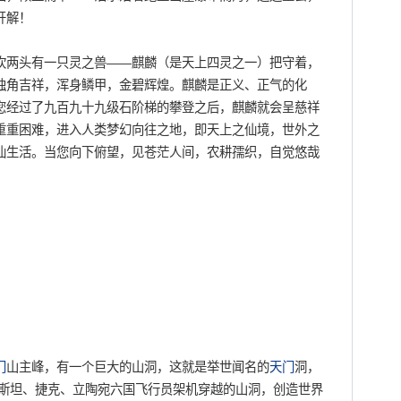
开解！
坎两头有一只灵之兽——麒麟（是天上四灵之一）把守着，
独角吉祥，浑身鳞甲，金碧辉煌。麒麟是正义、正气的化
您经过了九百九十九级石阶梯的攀登之后，麒麟就会呈慈祥
重重困难，进入人类梦幻向往之地，即天上之仙境，世外之
仙生活。当您向下俯望，见苍茫人间，农耕孺织，自觉悠哉
。
。
。
门
山主峰，有一个巨大的山洞，这就是举世闻名的
天门
洞，
克斯坦、捷克、立陶宛六国飞行员架机穿越的山洞，创造世界