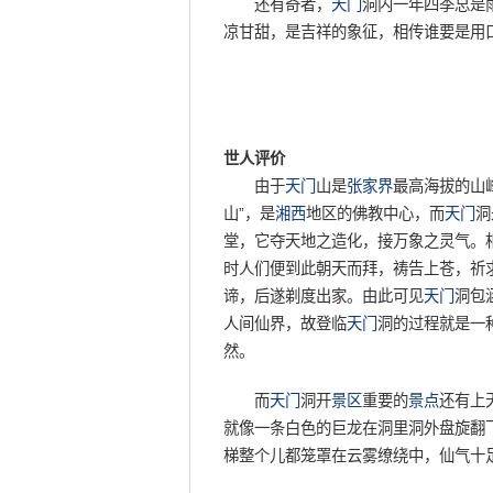
还有奇者，
天门
洞内一年四季总是
凉甘甜，是吉祥的象征，相传谁要是用
世人评价
由于
天门
山是
张家界
最高海拔的山
山”，是
湘西
地区的佛教中心，而
天门
洞
堂，它夺天地之造化，接万象之灵气。
时人们便到此朝天而拜，祷告上苍，祈求
谛，后遂剃度出家。由此可见
天门
洞包
人间仙界，故登临
天门
洞的过程就是一
然。
而
天门
洞开
景区
重要的
景点
还有上
就像一条白色的巨龙在洞里洞外盘旋翻
梯整个儿都笼罩在云雾缭绕中，仙气十足