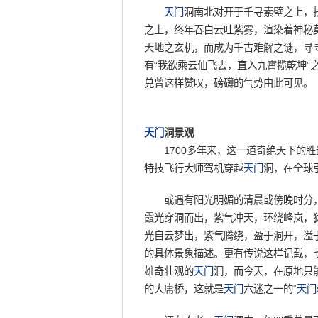
天门
洞南北对开于千寻素壁之上，
之上，终年吞白云吐紫雾，渲染着神秘
天地之玄机，而成为千古难解之谜，寻
有“我欲乘云仙飞去，直入九霄揽乾坤”之
兑曾这样赞叹，磅礴的气势由此可见。
天门
洞景观
1700多年来，这一道奇绝天下的胜景
特技飞行大师驾机穿越
天门
洞，在全球
或遇有阳光明媚的清晨或傍晚时分
霞光穿洞而出，紫气冲天，环绕峰岚，
光自云梦出，紫气腾绕，盈于洞开，溢
的具体景象描述。更有传说这样记载，
雄奇壮观的
天门
洞，而今天，在原地只
的大庸桥，这就是
天门
六迷之一的“
天门