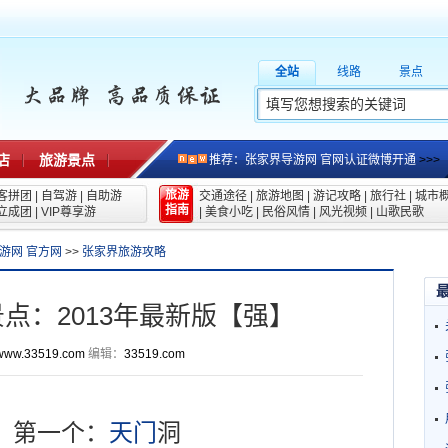
全站
线路
景点
店
旅游景点
推荐：张家界导游网 官网认证微博开通
>>>
旅游
客拼团
|
自驾游
|
自助游
交通途径
|
旅游地图
|
游记攻略
|
旅行社
|
城市
指南
立成团
|
VIP尊享游
|
美食小吃
|
民俗风情
|
风光视频
|
山歌民歌
游网 官方网
>>
张家界旅游攻略
点：2013年最新版【强】
www.33519.com
编辑：
33519.com
第一个：
天门
洞