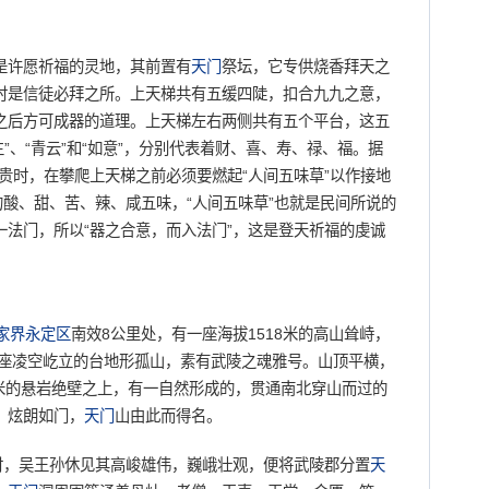
是许愿祈福的灵地，其前置有
天门
祭坛，它专供烧香拜天之
时是信徒必拜之所。上天梯共有五缓四陡，扣合九九之意，
之后方可成器的道理。上天梯左右两侧共有五个平台，这五
生”、“青云”和“如意”，分别代表着财、喜、寿、禄、福。据
贵时，在攀爬上天梯之前必须要燃起“人间五味草”以作接地
的酸、甜、苦、辣、咸五味，“人间五味草”也就是民间所说的
法门，所以“器之合意，而入法门”，这是登天祈福的虔诚
。
家界
永定区
南效8公里处，有一座海拔1518米的高山耸峙，
是一座凌空屹立的台地形孤山，素有武陵之魂雅号。山顶平横，
5米的悬岩绝壁之上，有一自然形成的，贯通南北穿山而过的
米，炫朗如门，
天门
山由此而得名。
，吴王孙休见其高峻雄伟，巍峨壮观，便将武陵郡分置
天