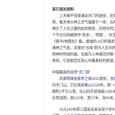
其它相关资料
上天梯不但是通达
天门
的途径，还
用，集天地众神之灵气福惠于一体，古
揭示了人生之路的起伏跌宕、历经坎坷
个平台分别被称作“有余”、“琴瑟”、“长
《晋书•地理志》载，虔诚的人们祈福求
通神之气息，这里的“五味”即为人生中
拜神时所烧的香。信香乃人神通灵的唯一
表现，它会助您实现心中最美好的愿望
中国最高的自然“
天门
洞”
风景
明珠
张家界
之南30公里处，
张
叫
天门
山。它比南岳
衡山
2228米，
面积1平方公里，在山的东部海拔126
巨型溶洞，高132米、宽37米、深30
公元263年即三国吴永安永安六年时