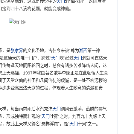
雨珠满空飘洒，这就是传说中的
天门
洞“梅花雨”。这雨点清
口接到四十八滴梅花雨，就能变成神仙。
峰，是
张家界
的文化圣地，古往今来被“尊为
湘西
第一神
是这通天的唯一门户，跨过“
天门
坎”经过
天门
洞就可直达天
相传每逢天地阴阳轮回之时，总会有诸多苦难降临人间，这
上天赐福。1997年我国著名歌手李娜正是在此顿悟人生真
涵了天堂众仙的神圣和凡间信徒的虔诚，是一处不容污秽的
种步步登高直达天庭的过程，体现着人生随意的清澈和安
天梯，每当雨前雨后水汽充沛
天门
洞风云激荡，蒸腾的雾气
飞，形成独特而壮观的“
天门
吐雾”之时，九百九十九级上天
，故此上天梯又得名“悬梯浮岚”，是“
天门
十景”之一。