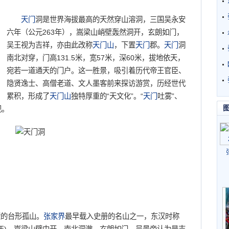
天门
洞是世界海拔最高的天然穿山溶洞，三国吴永安
六年（公元263年），嵩梁山峭壁轰然洞开，玄朗如门，
吴王视为吉祥，亦由此改称
天门山
，下置
天门
郡。
天门
洞
南北对穿，门高131.5米，宽57米，深60米，拔地依天，
宛若一道通天的门户。这一胜景，吸引着历代帝王官臣、
隐贤逸士、高僧老道、文人墨客前来探访游赏，历经世代
累积，形成了
天门山
独特厚重的“天文化”。“
天门
吐雾”、
观。
的台形孤山。
张家界
最早载入史册的名山之一，东汉时称