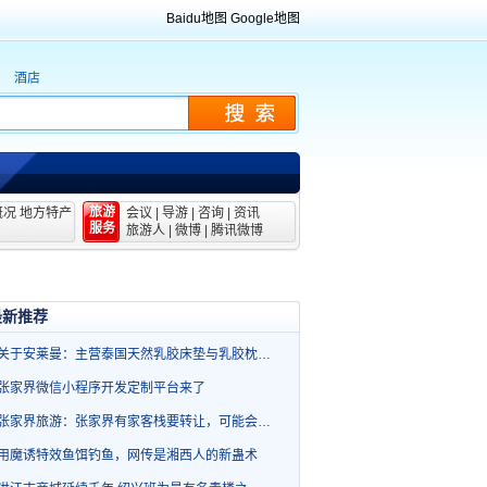
Baidu地图
Google地图
酒店
旅游
概况
地方特产
会议
|
导游
|
咨询
|
资讯
服务
旅游人
|
微博
|
腾讯微博
最新推荐
关于安莱曼：主营泰国天然乳胶床垫与乳胶枕…
张家界微信小程序开发定制平台来了
张家界旅游：张家界有家客栈要转让，可能会…
用魔诱特效鱼饵钓鱼，网传是湘西人的新蛊术