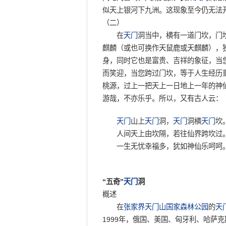
似天上银河下九洲。这现象至今仍无法
（二）
在
天门
洞当中，横有一道门坎，门
麒麟（或也可换作天鼠鹿或天麒麟），
身，同时它也是富贵、吉祥的象征，当
而笑迎，当您跨过门坎，等于人生经历
桃源，过上一把天上一日地上一年的神
游哉，不亦乐乎。所以，又有古人云：
天门
山上
天门
洞，
天门
洞横
天门
坎
人间天上由坎隔，若往仙界跨坎过
一生无忧幸福多，犹如神仙乐呵呵
“五奇”
天门
洞
概述
在
张家界
天门山国家森林公园
的
天
1999年，俄国、美国、匈牙利、哈萨