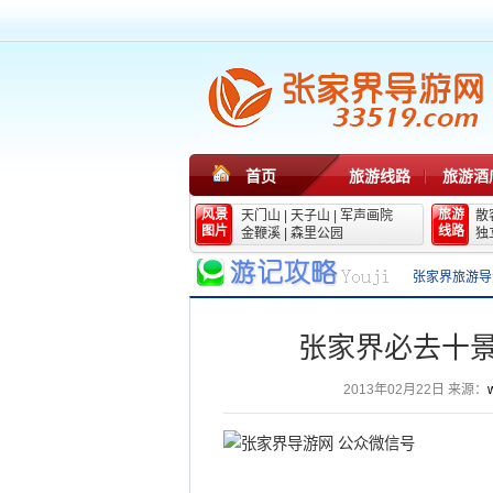
首页
旅游线路
旅游酒
风景
旅游
天门山
|
天子山
|
军声画院
散
图片
线路
金鞭溪
|
森里公园
独
张家界旅游导
张家界必去十景
2013年02月22日
来源：