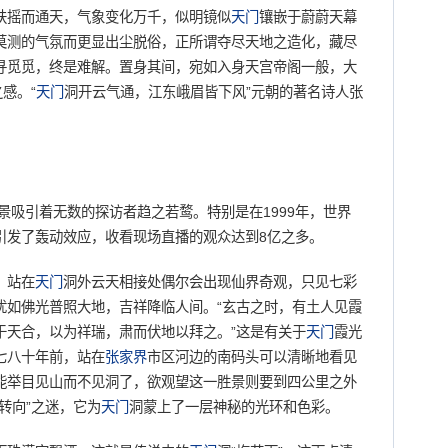
扶摇而通天，气象变化万千，似明镜似
天门
镶嵌于蔚蔚天幕
莫测的气氛而更显出尘脱俗，正所谓夺尽天地之造化，藏尽
寻觅觅，终是难解。置身其间，宛如入身天宫帝阁一般，大
感。“
天门
洞开云气通，江东峨眉皆下风”元朝的著名诗人张
吸引着无数的探访者趋之若鹜。特别是在1999年，世界
引发了轰动效应，收看现场直播的观众达到8亿之多。
，站在
天门
洞外云天相接处偶尔会出现仙界奇观，只见七彩
犹如佛光普照大地，吉祥降临人间。“玄古之时，有土人见霞
于天合，以为祥瑞，肃而伏地以拜之。”这是有关于
天门
霞光
七八十年前，站在
张家界
市区河边的南码头可以清晰地看见
能举目见山而不见洞了，欲观望这一胜景则要到四公里之外
转向”之迷，它为
天门
洞蒙上了一层神秘的光环和色彩。