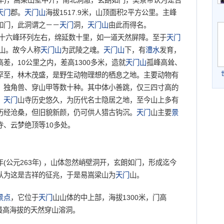
4年)，嵩梁山壁中开，南北洞澈，玄朗如门，吴景帝认为是吉
天门
郡。
天门山
海拔1517.9米，山顶面积2平方公里。主峰
如门，此洞谓之－－
天门
洞，
天门山
由此而得名。
十六峰环列左右，绵延数十里，如一道天然屏障。至于
天门
山。故今人称
天门山
为武陵之魂。
天门山
下，有
澧水
发育，
差，10公里之内，差高1300多米，造就
天门山
孤峰高耸、
罕至，林木茂盛，是野生动物理想的栖息之地。主要动物有
、独角兽、穿山甲等数十种。其中体小善跳，仅三四寸高的
。
天门
山寺历史悠久，为历代名士隐居之地，至今山上多有
历经沧桑，但旧貌新颜，仍可供人猎古钩沉。
天门
山主要
景
寺、云梦绝顶等10多处。
(公元263年) ，山体忽然峭壁洞开，玄朗如门，形成迄今
认为这是吉祥的征兆，于是易嵩梁山为
天门
山。
景点
，它位于
天门
山山体的中上部，海拔1300米，门高
上最高海拔的天然穿山溶洞。