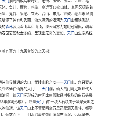
。
天门
洞周围簇涌着丹灶，老僧、玉壶、玉堂、金匮、笔
天姥、负儿、簸箕、鸡笼、高远等16座山峰，其间又镶嵌着
玉皇、鬼谷、果老、玄天、合山、求儿、钟鼓、老龙等16洞
又增添了神奇和秀丽。流水清洌的澧河为
天门
山频映倒影，
茂的
森林
装点着山基和山顶，淡云薄雾为她峨冠霞佩，朝晖
她春茵夏碧秋金冬缟，呈现出无穷的变幻。
天门
山生态系统
有着九百九十九级台阶的上天梯！
往仙界桃源的大山，武陵山脉之魂——
天门
山。您只要从
会到达通往仙界的大门——
天门
洞。硕大的门洞足够现代人
然溶洞，该
天门
洞形成的时间比唐僧取经时收取的由石头爆
63年溶洞形成）。它是
天门
山中一块大石块由于吸聚天地之
人物仙逝，该
天门
山上不管是晴空万里还是满天星斗，都瞬
泪，倾盆而下……泪水沿着绝壁山崖瀑布而泻，远远望去，